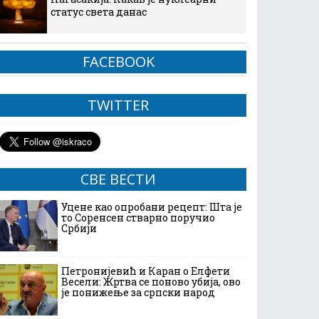
статус света данас
FACEBOOK
TWITTER
СВЕ ВЕСТИ
Уцене као опробани рецепт: Шта је
то Соренсен стварно поручио
Србији
Петронијевић и Каран о Елфети
Весели: Жртва се поново убија, ово
је понижење за српски народ