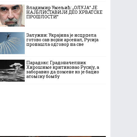
Владимир Умељић: „ОЛУЈА“ ЈЕ
НАЈБЛИСТАВИЈИ ДЕО ХРВАТСКЕ
ПРОШЛОСТИ“
Залужни: Украјина је исцрпела
готово сав војни арсенал, Русија
пронашла одговор на све
Парадокс: Градоначелник
Хирошиме критиковао Русију, а
заборавио да помене ко је бацио
атомску бомбу