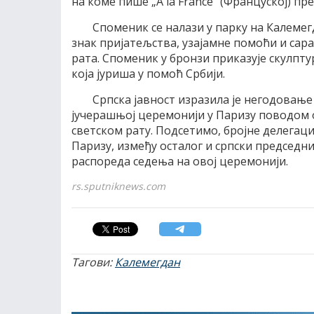
на коме пише „A la France“ (Француској) п
Споменик се налази у парку на Калемегд
знак пријатељства, узајамне помоћи и сар
рата. Споменик у бронзи приказује скулпт
која јуриша у помоћ Србији.
Српска јавност изразила је негодовање 
јучерашњој церемонији у Паризу поводом 
светском рату. Подсетимо, бројне делегаци
Паризу, између осталог и српски председни
распореда седења на овој церемонији.
rs.sputniknews.com
Тагови:
Калемегдан