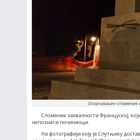
Оскрнављен споменик на
Споменик захвалности Француској, који
непознати починиоци.
На фотографији коју је Спутњику доста