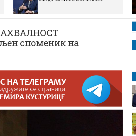
ЗАХВАЛНОСТ
љен споменик на