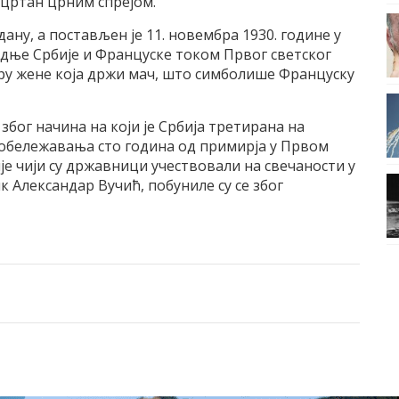
рецртан црним спрејом.
ану, а постављен је 11. новембра 1930. године у
адње Србије и Француске током Првог светског
уру жене која држи мач, што симболише Француску
због начина на који је Србија третирана на
обележавања сто година од примирја у Првом
је чији су државници учествовали на свечаности у
к Александар Вучић, побуниле су се због