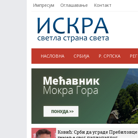
Импресум
Оглашавање
Контакт
НАСЛОВНА
СРБИЈА
Р. СРПСКА
РЕ
Ковић: Срби да уграде Пребиловце
темеље свог националног