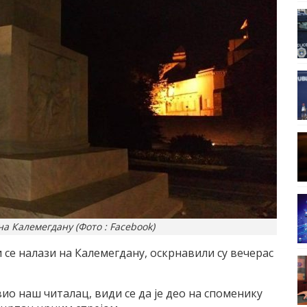
 Калемегдану (Фото : Facebook)
 се налази на Калемегдану, оскрнавили су вечерас
вио наш читалац, види се да је део на споменику