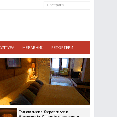
КУЛТУРА
МЕЋАВНИК
РЕПОРТЕРИ
Годишњица Хирошиме и
Нагасакија: Какав је нуклеарни