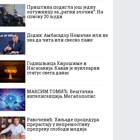
Приштина подигла још једну
оптужницу за „ратни злочин“: На
списку 20 људи
Додик: Амбасадор Немачке или не
зна да чита или свесно лаже
Годишњица Хирошиме и
Нагасакија: Какав је нуклеарни
статус света данас
МАКСИМ ТОМИЋ: Вештачка
интелигенција, Мегалополис
Ракочевић: Хиљаде процедура
прерастају у непремостиву
препреку слободи медија