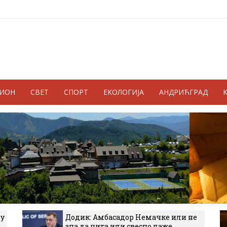
ГИОН
СВЕТ
СПОРТ
ЕКОЛОГИЈА
АНДРИЋГРАД
 у
Додик: Амбасадор Немачке или не
зна да чита или свесно лаже