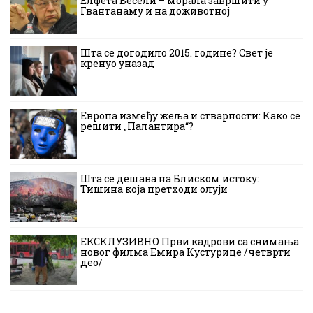
Елфета Весели – морала завршити у
Гвантанаму и на доживотној
Шта се догодило 2015. године? Свет је
кренуо уназад
Европа између жеља и стварности: Како се
решити „Палантира“?
Шта се дешава на Блиском истоку:
Тишина која претходи олуји
ЕКСКЛУЗИВНО Први кадрови са снимања
новог филма Емира Кустурице /четврти
део/