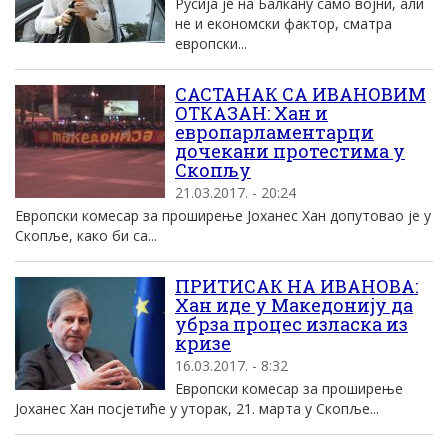
Русија је на Балкану само војни, али
не и економски фактор, сматра
европски...
САСТАНАК СА ИВАНОВИМ
ОТКАЗАН: Хан и
европарламентарци
дочекани протестима у
Скопљу
21.03.2017. - 20:24
Европски комесар за проширење Јоханес Хан допутовао је у
Скопље, како би са...
ПРИТИСАК НА ИВАНОВА:
Хан иде у Македонију да
убрза процес изласка из
кризе
16.03.2017. - 8:32
Европски комесар за проширење
Јоханес Хан посјетиће у уторак, 21. марта у Скопље...