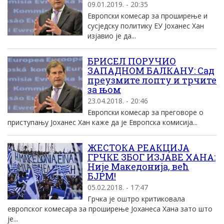
09.01.2019. - 20:35
Европски комесар за проширење и
сусједску политику ЕУ Јоханес Хан
изјавио је да...
БРИСЕЛ ПОРУЧИО
ЗАПАДНОМ БАЛКАНУ: Сад
преузмите лопту и трчите
за њом
23.04.2018. - 20:46
Европски комесар за преговоре о
приступању Јоханес Хан каже да је Европска комисија...
ЖЕСТОКА РЕАКЦИЈА
ГРЧКЕ ЗБОГ ИЗЈАВЕ ХАНА:
Није Македонија, већ
БЈРМ!
05.02.2018. - 17:47
Грчка је оштро критиковала
европског комесара за проширење Јоханеса Хана зато што
је...