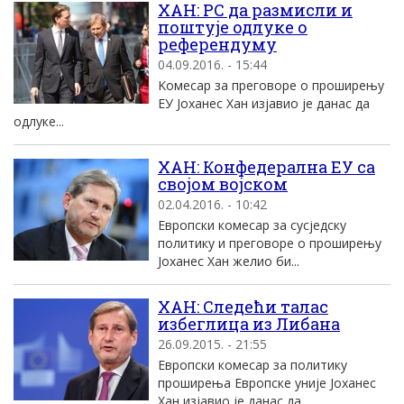
ХАН: РС да размисли и
поштуjе одлуке о
референдуму
04.09.2016. - 15:44
Kомесар за преговоре о проширењу
EУ Jоханес Хан изjавио jе данас да
одлуке...
ХАН: Конфедерална ЕУ са
својом војском
02.04.2016. - 10:42
Европски комесар за сусједску
политику и преговоре о проширењу
Јоханес Хан желио би...
ХАН: Следећи талас
избеглица из Либана
26.09.2015. - 21:55
Eвропски комесар за политику
проширења Eвропске униjе Jоханес
Хан изjавио jе данас да...