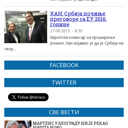
ХAH: Србија почиње
преговоре са ЕУ 2016.
године
27.08.2015. - 8:39
Европски комесар за проширење
Јоханес Хан изјавио је да је Србија на
челу...
FACEBOOK
TWITTER
СВЕ ВЕСТИ
МАРТЕНС У БЕОГРАДУ НИЈЕ РЕКАО
НИШТА НОВО