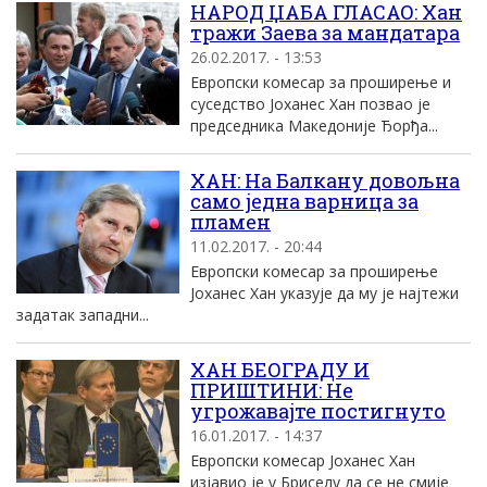
НАРОД ЏАБА ГЛАСАО: Хан
тражи Заева за мандатара
26.02.2017. - 13:53
Европски комесар за проширење и
суседство Јоханес Хан позвао је
председника Македоније Ђорђа...
ХАН: На Балкану довољна
само једна варница за
пламен
11.02.2017. - 20:44
Европски комесар за проширење
Јоханес Хан указује да му је најтежи
задатак западни...
ХАН БЕОГРАДУ И
ПРИШТИНИ: Не
угрожавајте постигнуто
16.01.2017. - 14:37
Европски комесар Јоханес Хан
изјавио је у Бриселу да се не смије