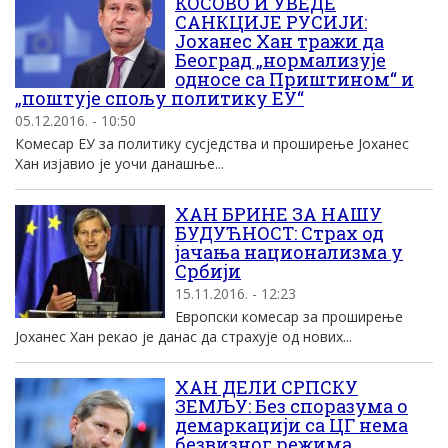
КОСОВО И УВЕДЕ
САНКЦИЈЕ РУСИЈИ:
Јоханес Хан тражи да
Београд „нормализује
односе са Приштином“ и
„поштује спољу политику ЕУ“
05.12.2016. - 10:50
Комесар ЕУ за политику сусједства и проширење Јоханес
Хан изјавио је уочи данашње...
ХАН БРИНЕ ЗА НАШУ
БУДУЋНОСТ: Страх од
јачања национализма у
Србији
15.11.2016. - 12:23
Европски комесар за проширење
Јоханес Хан рекао је данас да страхује од нових...
ХАН ДЕЛИ СРПСКУ
ЗЕМЉУ: Без споразума о
демаркациjи са ЦГ нема
безвизног режима