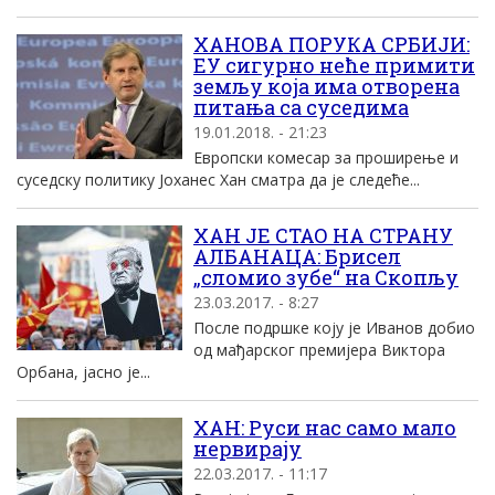
ХАНОВА ПОРУКА СРБИЈИ:
ЕУ сигурно неће примити
земљу која има отворена
питања са суседима
19.01.2018. - 21:23
Европски комесар за проширење и
суседску политику Јоханес Хан сматра да је следеће...
ХАН ЈЕ СТАО НА СТРАНУ
АЛБАНАЦА: Брисел
„сломио зубе“ на Скопљу
23.03.2017. - 8:27
После подршке коју је Иванов добио
од мађарског премијера Виктора
Орбана, јасно је...
ХАН: Руси нас само мало
нервирају
22.03.2017. - 11:17