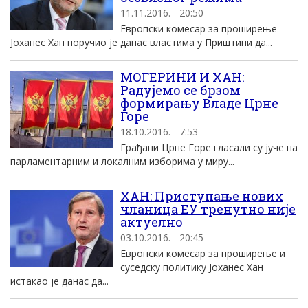
11.11.2016. - 20:50
Eвропски комесар за проширење
Jоханес Хан поручио jе данас властима у Приштини да...
MОГЕРИНИ И ХАН:
Радуjемо се брзом
формирању Владе Црне
Горе
18.10.2016. - 7:53
Грађани Црне Горе гласали су jуче на
парламентарним и локалним изборима у миру...
ХАН: Приступање нових
чланица EУ тренутно ниjе
актуелно
03.10.2016. - 20:45
Eвропски комесар за проширење и
суседску политику Jоханес Хан
истакао jе данас да...