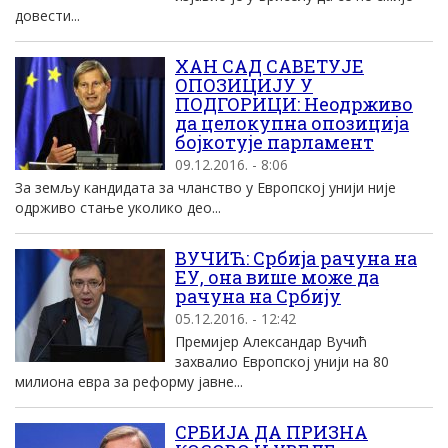
довести...
ХАН САД САВЕТУЈЕ
ОПОЗИЦИЈУ У
ПОДГОРИЦИ: Неодрживо
да целокупна опозиција
бојкотује парламент
09.12.2016. - 8:06
За земљу кандидата за чланство у Европској унији није
одрживо стање уколико део...
ВУЧИЋ: Србија рачуна на
ЕУ, она више може да
рачуна на Србију
05.12.2016. - 12:42
Премијер Александар Вучић
захвалио Европској унији на 80
милиона евра за реформу јавне...
СРБИЈА ДА ПРИЗНА