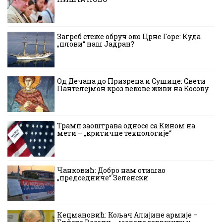
Загреб стеже обруч око Црне Горе: Куда
„плови“ наш Јадран?
Од Дечана до Призрена и Сушице: Свети
Пантелејмон кроз векове живи на Косову
Трамп заоштрава односе са Кином на
мети – „критичне технологије“
Чанковић: Добро нам отишао
„председниче“ Зеленски
Кецмановић: Кољач Алијине армије –