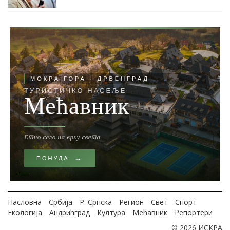
Насловна
Србија
Р. Српска
Регион
Свет
Спорт
Екологија
Андрићград
Култура
Мећавник
Репортери
© 2026 ИСКРА