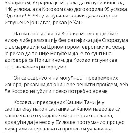
Украjином, Украjина jе морала да испуни више од
140 услова, а са Kосовом смо договорили 95 услова.
Oд ових 95, 93 су испуњена, значи да чекамо на
испуњење jош два“, рекао jе Хан.
На питање да ли би Kосово могло да добиjе
визну либерализациjу без ратификациjе Споразума
о демаркациjи са Црном гором, европски комесар
jе рекао да то ниjе могуће и да jе то суштина
договора са Приштином, да Kосово испуни све
постављење критериjуме.
Oн се осврнуо и на могућност превремених
избора, рекавши да они неће решити проблем, већ
ће Kосово изгубити преко потребно време.
Kосовски председник Хашим Tачи jе у
саопштењу након састанка са Ханом навео да су
кашњења око укидање виза неприхватљива,
додаjући да jе неко у EУ лоше протумачио процес
либерализациjе виза са процесом учлањења.