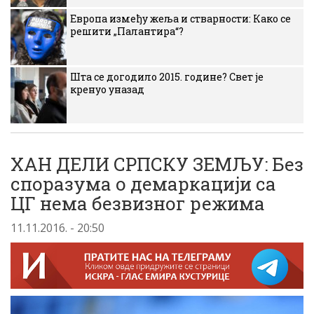
Европа између жеља и стварности: Како се
решити „Палантира“?
Шта се догодило 2015. године? Свет је
кренуо уназад
ХАН ДЕЛИ СРПСКУ ЗЕМЉУ: Без
споразума о демаркациjи са
ЦГ нема безвизног режима
11.11.2016. - 20:50