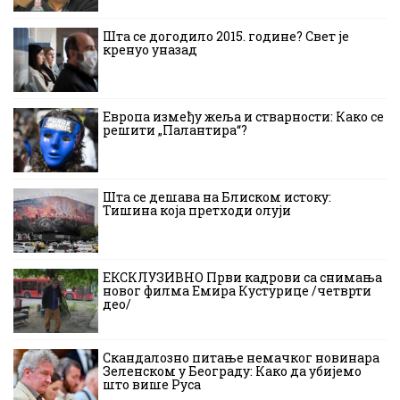
Шта се догодило 2015. године? Свет је
кренуо уназад
Европа између жеља и стварности: Како се
решити „Палантира“?
Шта се дешава на Блиском истоку:
Тишина која претходи олуји
ЕКСКЛУЗИВНО Први кадрови са снимања
новог филма Емира Кустурице /четврти
део/
Скандалозно питање немачког новинара
Зеленском у Београду: Како да убијемо
што више Руса