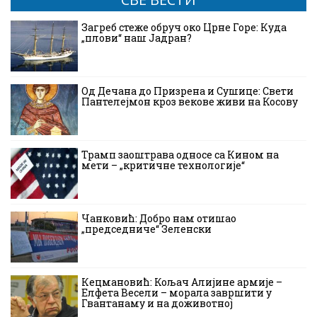
Загреб стеже обруч око Црне Горе: Куда
„плови“ наш Јадран?
Од Дечана до Призрена и Сушице: Свети
Пантелејмон кроз векове живи на Косову
Трамп заоштрава односе са Кином на
мети – „критичне технологије“
Чанковић: Добро нам отишао
„председниче“ Зеленски
Кецмановић: Кољач Алијине армије –
Елфета Весели – морала завршити у
Гвантанаму и на доживотној