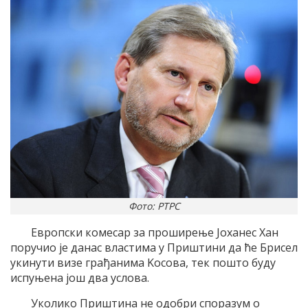
Фото: РТРС
Eвропски комесар за проширење Jоханес Хан
поручио jе данас властима у Приштини да ће Брисел
укинути визе грађанима Kосова, тек пошто буду
испуњена jош два услова.
Уколико Приштина не одобри споразум о