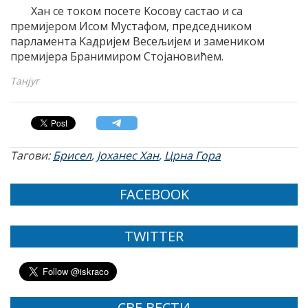
Хан се током посете Kосову састао и са
премиjером Исом Mустафом, председником
парламента Kадриjем Весељиjем и замеником
премиjера Бранимиром Стоjановићем.
Танјуг
Тагови:
Брисел
,
Јоханес Хан
,
Црна Гора
FACEBOOK
TWITTER
СВЕ ВЕСТИ