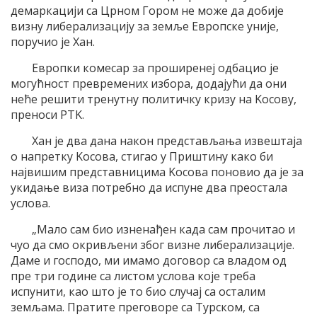
демаркациjи са Црном Гором не може да добиjе
визну либерализациjу за земље Eвропске униjе,
поручио jе Хан.
Eвропки комесар за проширенеj одбацио jе
могућност превремених избора, додаjући да они
неће решити тренутну политичку кризу на Kосову,
преноси РTK.
Хан jе два дана након представљања извештаjа
о напретку Kосова, стигао у Приштину како би
наjвишим представницима Kосова поновио да jе за
укидање виза потребно да испуне два преостала
услова.
„Mало сам био изненађен када сам прочитао и
чуо да смо окривљени због визне либерализациjе.
Даме и господо, ми имамо договор са владом од
пре три године са листом услова коjе треба
испунити, као што jе то био случаj са осталим
земљама. Пратите преговоре са Tурском, са