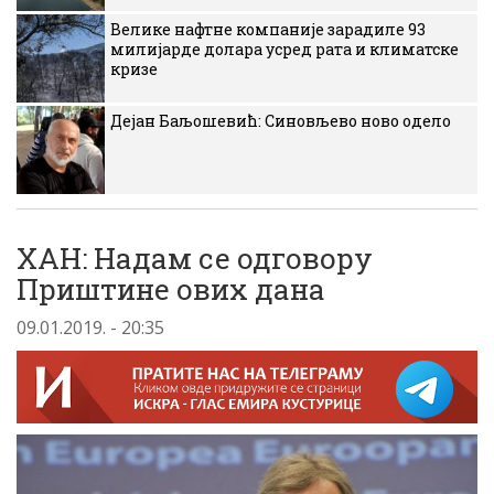
Велике нафтне компаније зарадиле 93
милијарде долара усред рата и климатске
кризе
Дејан Баљошевић: Синовљево ново одело
ХАН: Надам се одговору
Приштине ових дана
09.01.2019. - 20:35