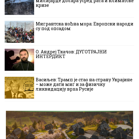
милијарде долара усред рата и климатске
кризе
Мигрантска ноћна мора: Европски народи
су под опсадом
О. Андреј Ткачов: ДУГОТРАЈНИ
ИНТЕРДИКТ
Васиљев: Трамп је стао на страну Украјине
– може дати миг и за физичку
ликвидацију врха Русије