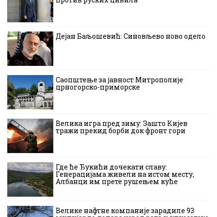
Дејан Баљошевић: Синовљево ново одело
Саопштење за јавност Митрополије
црногорско-приморске
Велика игра пред зиму: Зашто Кијев
тражи прекид борби док фронт гори
Где ће Ђукићи дочекати славу:
Генерацијама живели на истом месту,
Албанци им прете рушењем куће
Велике нафтне компаније зарадиле 93