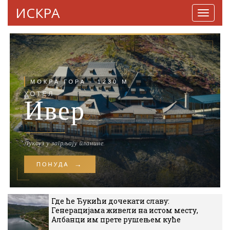
ИСКРА
Навига
Где ће Ђукићи дочекати славу:
Генерацијама живели на истом месту,
Албанци им прете рушењем куће