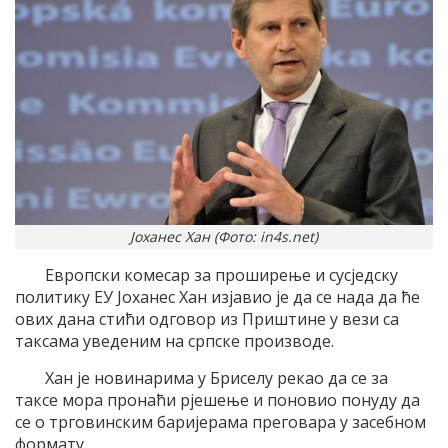
Јоханес Хан (Фото: in4s.net)
Европски комесар за проширење и сусједску
политику ЕУ Јоханес Хан изјавио је да се нада да ће
ових дана стићи одговор из Приштине у вези са
таксама уведеним на српске производе.
Хан је новинарима у Бриселу рекао да се за
таксе мора пронаћи рјешење и поновио понуду да
се о трговинским баријерама преговара у засебном
формату.