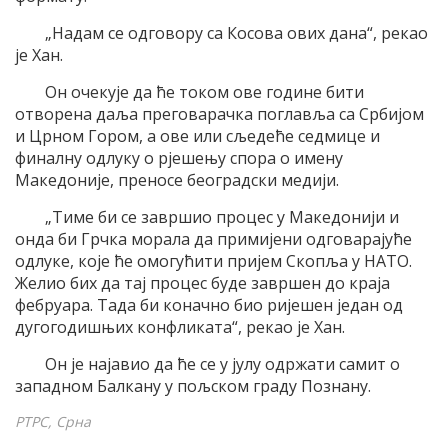
„Надам се одговору са Косова ових дана“, рекао
је Хан.
Он очекује да ће током ове године бити
отворена даља преговарачка поглавља са Србијом
и Црном Гором, а ове или сљедеће седмице и
финалну одлуку о рјешењу спора о имену
Македоније, преносе београдски медији.
„Тиме би се завршио процес у Македонији и
онда би Грчка морала да примијени одговарајуће
одлуке, које ће омогућити пријем Скопља у НАТО.
Желио бих да тај процес буде завршен до краја
фебруара. Тада би коначно био ријешен један од
дугогодишњих конфликата“, рекао је Хан.
Он је најавио да ће се у јулу одржати самит о
западном Балкану у пољском граду Познану.
РТРС, Срна