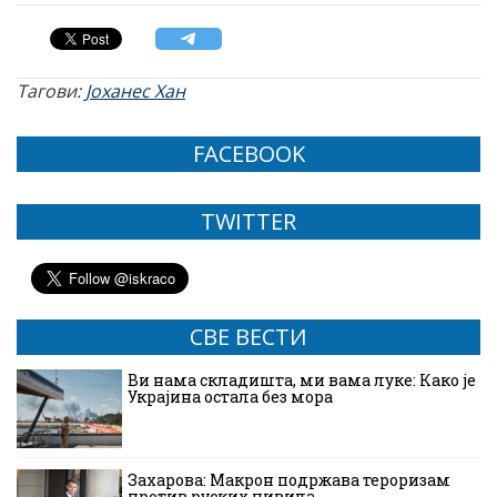
Тагови:
Јоханес Хан
FACEBOOK
TWITTER
СВЕ ВЕСТИ
Ви нама складишта, ми вама луке: Како је
Украјина остала без мора
Захарова: Макрон подржава тероризам
против руских цивила