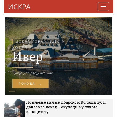
ИСКРА
Навига
Ломљење кичме Ибарском Колашину: И
данас као некад – окупација у пуном
капацитету