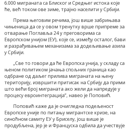
6.000 миграната са Блиског и Средњег истока које
ће, већ током ове зиме, трајно населити у Србији.
Према његовим речима, још више забрињава
чињеница да се у овом тренутку врше припреме за
отварање Поглавља 24 у преговорима са
Европском унијом (ЕУ), које се, између осталог, бави
и разрађивањем механизама за додељивање азила
у Србији.
„Све то говори да ће Европска унија, у складу са
њеном политиком јачања спољних граница као
одбране од даљег прилива миграната на њену
територију, извршити притисак на Србију да прими
што већи број миграната ако жели да напредује у
процесу евроинтеграција”, навео је Поповић.
Поповић каже да је очигледна подељеност
Европске уније по питању мигрантске кризе, на
синоћном самиту ЕУ у Бриселу, још више је
продубљена, јер је и Француска одбила да учествује