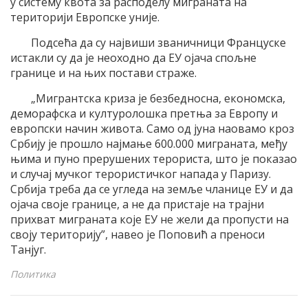
у систему квота за расподелу миграната на
територији Европске уније.
Подсећа да су највиши званичници Француске
истакли су да је неоходно да ЕУ ојача спољне
границе и на њих постави страже.
„Мигрантска криза је безбедносна, економска,
деморафска и културолошка претња за Европу и
европски начин живота. Само од јуна наовамо кроз
Србију је прошло најмање 600.000 миграната, међу
њима и пуно прерушених терориста, што је показао
и случај мучког терористичког напада у Паризу.
Србија треба да се угледа на земље чланице ЕУ и да
ојача своје границе, а не да пристаје на трајни
прихват миграната које ЕУ не жели да пропусти на
своју територију”, навео је Поповић а преноси
Танјуг.
Политика