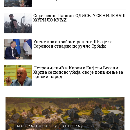
Свјатослав Павлов: ОДИСЕЈУ СЕ НИЈЕ БАШ
ЖУРИЛО КУЋИ
Уцене као опробани рецепт: Шта је то
Соренсен стварно поручио Србији
Петронијевић и Каран о Елфети Весели:
Жртва се поново убија, ово је понижење за
српски народ