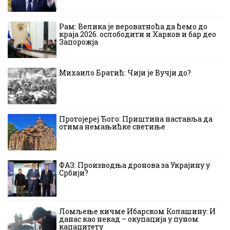
Рам: Велика је вероватноћа да ћемо до
краја 2026. ослободити и Харков и бар део
Запорожја
Михаило Братић: Чији је Вучји до?
Протојереј Ђого: Приштина наставља да
отима немањићке светиње
ФАЗ: Производња дронова за Украјину у
Србији?
Ломљење кичме Ибарском Колашину: И
данас као некад – окупација у пуном
капацитету