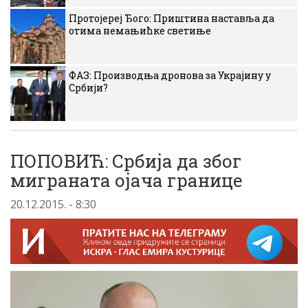
Протојереј Ђого: Приштина наставља да
отима немањићке светиње
ФАЗ: Производња дронова за Украјину у
Србији?
ПОПОВИЋ: Србија да због
миграната ојача границе
20.12.2015. - 8:30