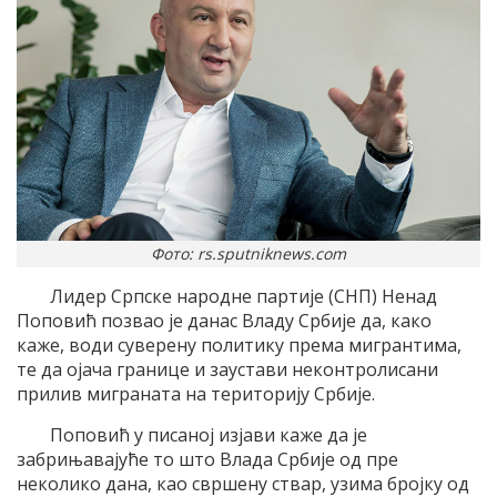
Фото: rs.sputniknews.com
Лидер Српске народне партије (СНП) Ненад
Поповић позвао је данас Владу Србије да, како
каже, води суверену политику према мигрантима,
те да ојача границе и заустави неконтролисани
прилив миграната на територију Србије.
Поповић у писаној изјави каже да је
забрињавајуће то што Влада Србије од пре
неколико дана, као свршену ствар, узима бројку од