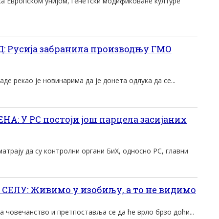
са Европском унијом, генетски модификоване културе
: Русија забранила производњу ГМО
де рекао је новинарима да је донета одлука да се...
: У РС постоји још парцела засијаних
трају да су контролни органи БиХ, односно РС, главни
ЕЛУ: Живимо у изобиљу, а то не видимо
за човечанство и претпоставља се да ће врло брзо доћи...