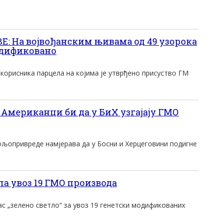
 На војвођанским њивама од 49 узорока
модификовано
корисника парцела на којима је утврђено присуство ГМ
 Американци би да у БиХ узгајају ГМО
љопривреде намјерава да у Босни и Херцеговини подигне
ла увоз 19 ГМО производа
нас „зелено светло“ за увоз 19 генетски модификованих