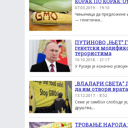
КОРАК ПО КОРАК: От
07.03.2019. - 19:10
Чињеница да предложене и
— генетички...
ПУТИНОВО „ЊЕТ“ 
генетски модифико
терористима
10.10.2018. - 21:17
У Русији је коначно усвоје
„ВЛАДАРИ СВЕТА“ Д
да им отвори врата
13.12.2017. - 8:52
Семе је симбол слободе ј
друштва,...
ТРОВАЊЕ НАРОДА: Д