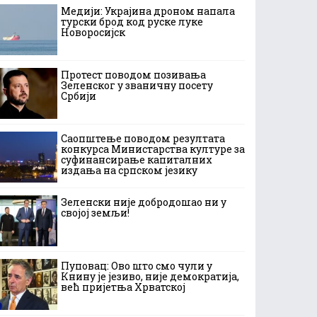
Медији: Украјина дроном напала
турски брод код руске луке
Новоросијск
Протест поводом позивања
Зеленског у званичну посету
Србији
Саопштење поводом резултата
конкурса Министарства културе за
суфинансирање капиталних
издања на српском језику
Зеленски није добродошао ни у
својој земљи!
Пуповац: Ово што смо чули у
Книну је језиво, није демократија,
већ пријетња Хрватској