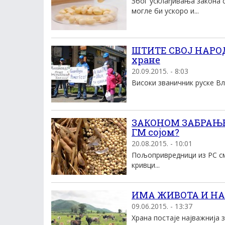
Због усклађивања закона 
могле би ускоро и...
ШТИТЕ СВОЈ НАРОД
хране
20.09.2015. - 8:03
Високи званичник руске Вла
ЗАКОНОМ ЗАБРАЊЕНА
ГМ сојом?
20.08.2015. - 10:01
Пољопривредници из РС сма
кривци...
ИМА ЖИВОТА И НА С
09.06.2015. - 13:37
Храна постаје најважнија 