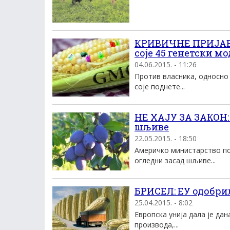
КРИВИЧНЕ ПРИЈАВЕ:
соје 45 генетски 
04.06.2015. - 11:26
Против власника, односно 
соје поднете...
НЕ ХАЈУ ЗА ЗАКОН:
шљиве
22.05.2015. - 18:50
Америчко министарство по
огледни засад шљиве...
БРИСЕЛ: ЕУ одобри
25.04.2015. - 8:02
Европска унија дала је да
производа,...