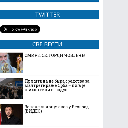
TWITTER
СВЕ ВЕСТИ
СМИРИ СЕ, ГОРДИ ЧОВЈЕЧЕ!
Приштина не бира средства за
малтретирање Срба – циљ је
њихов тихи егзодус
Зеленски допутовао у Београд
(ВИДЕО)