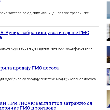
?
река захтева се од свих чланица Светске трговинске
 Русија забранила увоз и гајење ГМО
а
гу закон који забрањује гајење генетски модификованих
брила продаjу ГMO лососа
ди одобриле су продаjу генетски модификованог лососа,
И ПРИТИСАК: Вашингтон затражио од
америчке ГМО производе