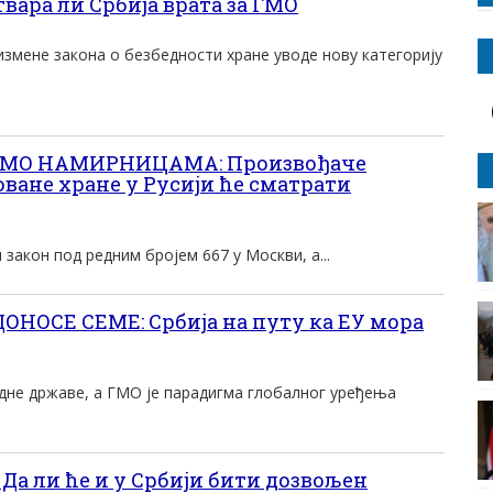
вара ли Србија врата за ГМО
змене закона о безбедности хране уводе нову категорију
ГМО НАМИРНИЦАМА: Произвођаче
ване хране у Русији ће сматрати
н закон под редним бројем 667 у Москви, а...
ОНОСЕ СЕМЕ: Србија на путу ка ЕУ мора
едне државе, а ГМО је парадигма глобалног уређења
а ли ће и у Србији бити дозвољен