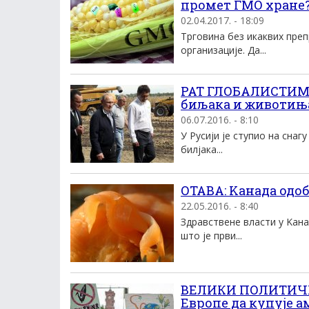
промет ГМО хране
02.04.2017. - 18:09
Трговина без икаквих преп
организације. Да...
РАТ ГЛОБАЛИСТИМА:
биљака и животињ
06.07.2016. - 8:10
У Русији је ступио на сна
билјака...
ОТАВА: Kанада одо
22.05.2016. - 8:40
Здравствене власти у Kана
што jе први...
ВЕЛИКИ ПОЛИТИЧК
Европе да купује 