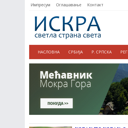
Импресум
Оглашавање
Контакт
НАСЛОВНА
СРБИЈА
Р. СРПСКА
РЕ