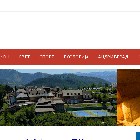
ГИОН
СВЕТ
СПОРТ
ЕКОЛОГИЈА
АНДРИЋГРАД