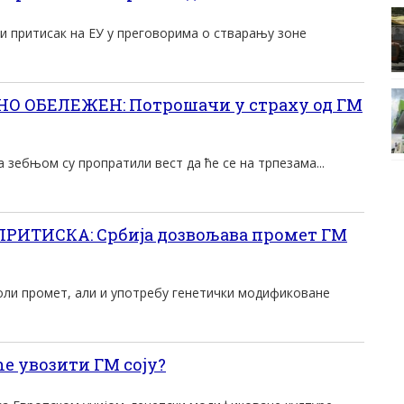
и притисак на ЕУ у преговорима о стварању зоне
О ОБЕЛЕЖЕН: Потрошачи у страху од ГМ
зебњом су пропратили вест да ће се на трпезама...
РИТИСКА: Србија дозвољава промет ГМ
воли промет, али и употребу генетички модификоване
ће увозити ГМ соју?