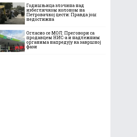
Годишњица злочина над
избегличком колоном на
Петровачкој цести: Правда још
недостижна
Огласио се МОЛ: Преговори са
продавцем НИС-а и надлежним
органима напредују ка завршној
фази