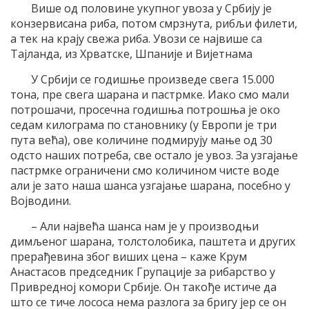
Више од половине укупног увоза у Србију је
конзервисана риба, потом смрзнута, рибљи филети,
а тек на крају свежа риба. Увози се највише са
Тајланда, из Хрватске, Шпаније и Вијетнама
У Србији се годишње произведе свега 15.000
тона, пре свега шарана и пастрмке. Иако смо мали
потрошачи, просечна годишња потрошња је око
седам килограма по становнику (у Европи је три
пута већа), ове количине подмирују мање од 30
одсто наших потреба, све остало је увоз. За узгајање
пастрмке ограничени смо количином чисте воде
али је зато наша шанса узгајање шарана, посебно у
Војводини.
– Али највећа шанса нам је у производњи
димљеног шарана, толстолобика, паштета и других
прерађевина због виших цена – каже Крум
Анастасов председник Групације за рибарство у
Привредној комори Србије. Он такође истиче да
што се тиче лососа нема разлога за бригу јер се он