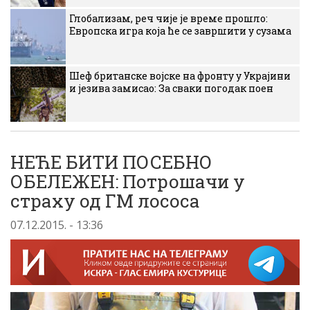
Глобализам, реч чије је време прошло:
Европска игра која ће се завршити у сузама
Шеф британске војске на фронту у Украјини
и језива замисао: За сваки погодак поен
НЕЋЕ БИТИ ПОСЕБНО
ОБЕЛЕЖЕН: Потрошачи у
страху од ГМ лососа
07.12.2015. - 13:36