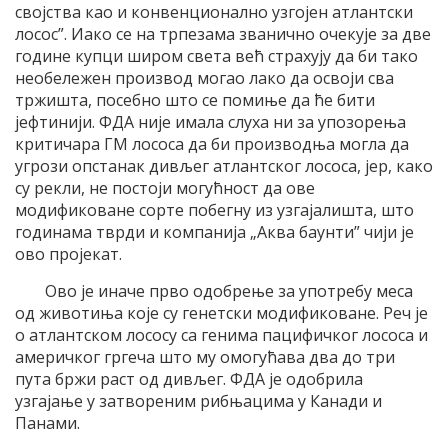
својства као и конвенционално узгојен атлантски
лосос”. Иако се на трпезама званично очекује за две
године купци широм света већ страхују да би тако
необележен производ могао лако да освоји сва
тржишта, посебно што се помиње да ће бити
јефтинији. ФДА није имала слуха ни за упозорења
критичара ГМ лососа да би производња могла да
угрози опстанак дивљег атлантског лососа, јер, како
су рекли, не постоји могућност да ове
модификоване сорте побегну из узгајалишта, што
годинама тврди и компанија „Аква баунти” чији је
ово пројекат.
Ово је иначе прво одобрење за употребу меса
од животиња које су генетски модификоване. Реч је
о атлантском лососу са генима пацифичког лососа и
америчког гргеча што му омогућава два до три
пута бржи раст од дивљег. ФДА је одобрила
узгајање у затвореним рибњацима у Канади и
Панами.