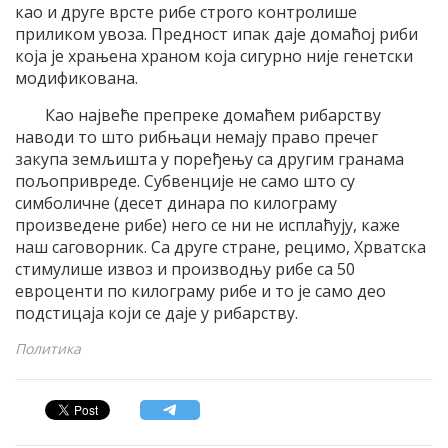
као и друге врсте рибе строго контролише
приликом увоза. Предност ипак даје домаћој риби
која је храњена храном која сигурно није генетски
модификована.
Као највеће препреке домаћем рибарству
наводи то што рибњаци немају право пречег
закупа земљишта у поређењу са другим гранама
пољопривреде. Субвенције не само што су
симболичне (десет динара по килограму
произведене рибе) него се ни не исплаћују, каже
наш саговорник. Са друге стране, рецимо, Хрватска
стимулише извоз и производњу рибе са 50
евроценти по килограму рибе и то је само део
подстицаја који се даје у рибарству.
Политика