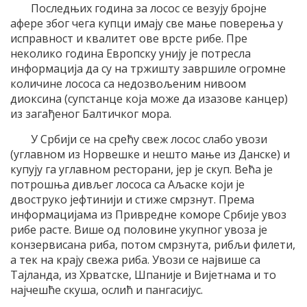
Последњих година за лосос се везују бројне
афере због чега купци имају све мање поверења у
исправност и квалитет ове врсте рибе. Пре
неколико година Европску унију је потресла
информација да су на тржишту завршиле огромне
количине лососа са недозвољеним нивоом
диоксина (супстанце која може да изазове канцер)
из загађеног Балтичког мора.
У Србији се на срећу свеж лосос слабо увози
(углавном из Норвешке и нешто мање из Данске) и
купују га углавном ресторани, јер је скуп. Већа је
потрошња дивљег лососа са Аљаске који је
двоструко јефтинији и стиже смрзнут. Према
информацијама из Привредне коморе Србије увоз
рибе расте. Више од половине укупног увоза је
конзервисана риба, потом смрзнута, рибљи филети,
а тек на крају свежа риба. Увози се највише са
Тајланда, из Хрватске, Шпаније и Вијетнама и то
најчешће скуша, ослић и пангасијус.