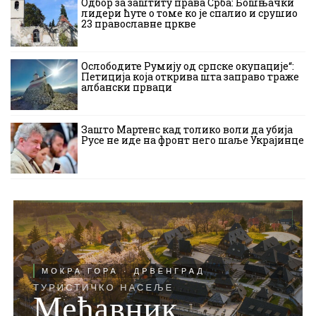
Одбор за заштиту права Срба: Бошњачки
лидери ћуте о томе ко је спалио и срушио
23 православне цркве
Ослободите Румију од српске окупације“:
Петиција која открива шта заправо траже
албански прваци
Зашто Мартенс кад толико воли да убија
Русе не иде на фронт него шаље Украјинце