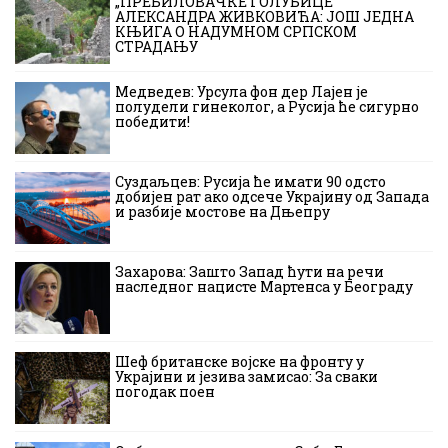
„ПРЕБИЛОВАЧКЕ ГОЛУБИЦЕ“
АЛЕКСАНДРА ЖИВКОВИЋА: ЈОШ ЈЕДНА
КЊИГА О НАДУМНОМ СРПСКОМ
СТРАДАЊУ
Медведев: Урсула фон дер Лајен је
полудели гинеколог, а Русија ће сигурно
победити!
Суздаљцев: Русија ће имати 90 одсто
добијен рат ако одсече Украјину од Запада
и разбије мостове на Дњепру
Захарова: Зашто Запад ћути на речи
наследног нацисте Мартенса у Београду
Шеф британске војске на фронту у
Украјини и језива замисао: За сваки
погодак поен