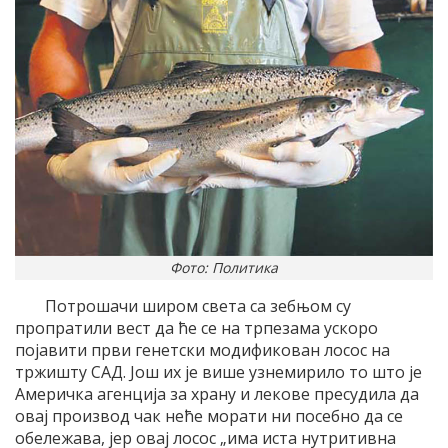
Фото: Политика
Потрошачи широм света са зебњом су
пропратили вест да ће се на трпезама ускоро
појавити први генетски модификован лосос на
тржишту САД. Још их је више узнемирило то што је
Америчка агенција за храну и лекове пресудила да
овај производ чак неће морати ни посебно да се
обележава, јер овај лосос „има иста нутритивна