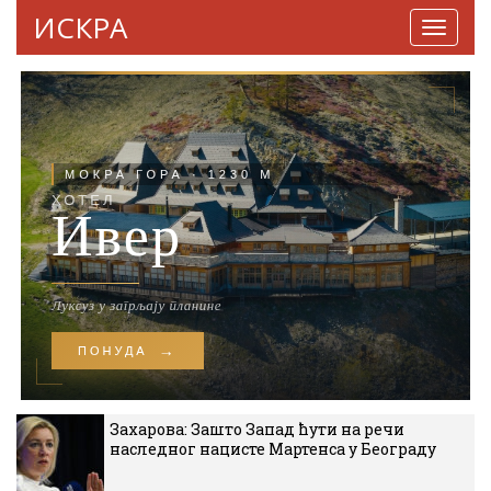
ИСКРА
Навига
Захарова: Зашто Запад ћути на речи
наследног нацисте Мартенса у Београду