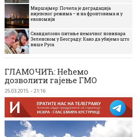
Миршајмер: Почела је деградација
кијевског режима – и на фронтовима и у
економији
Скандалозно питање немачког новинара
Зеленском у Београду: Како да убијемо што
више Руса
ГЛАМОЧИЋ: Нећемо
дозволити гајење ГМО
25.03.2015. - 21:16