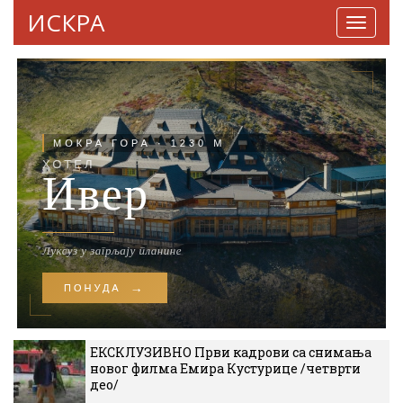
ИСКРА
Навига
ЕКСКЛУЗИВНО Први кадрови са снимања
новог филма Емира Кустурице /четврти
део/