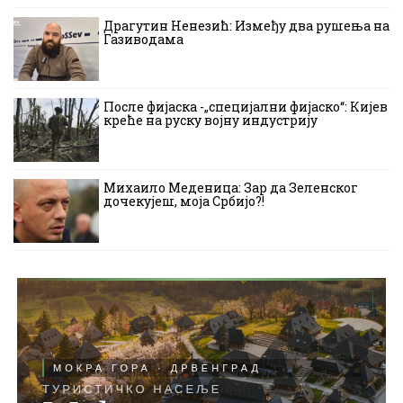
Драгутин Ненезић: Између два рушења на
Газиводама
После фијаска -„специјални фијаско“: Кијев
креће на руску војну индустрију
Михаило Меденица: Зар да Зеленског
дочекујеш, моја Србијо?!