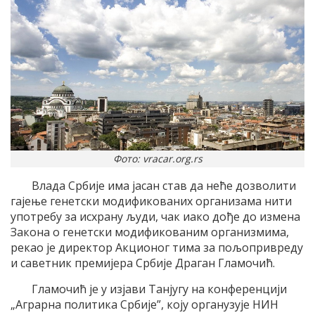
Фото: vracar.org.rs
Влада Србије има јасан став да неће дозволити
гајење генетски модификованих организама нити
употребу за исхрану људи, чак иако дође до измена
Закона о генетски модификованим организмима,
рекао је директор Акционог тима за пољопривреду
и саветник премијера Србије Драган Гламочић.
Гламочић је у изјави Танјугу на конференцији
„Аграрна политика Србије”, коју органузује НИН