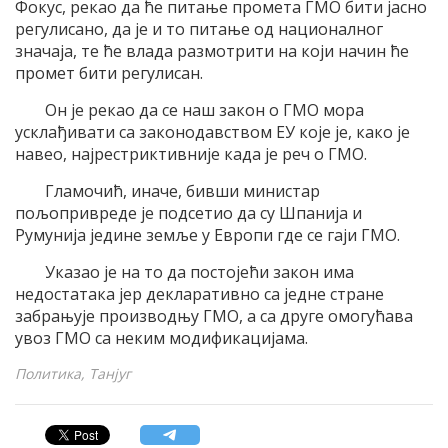
Фокус, рекао да ће питање промета ГМО бити јасно
регулисано, да је и то питање од националног
значаја, те ће влада размотрити на који начин ће
промет бити регулисан.
Он је рекао да се наш закон о ГМО мора
усклађивати са законодавством ЕУ које је, како је
навео, најрестриктивније када је реч о ГМО.
Гламочић, иначе, бивши министар
пољопривреде је подсетио да су Шпанија и
Румунија једине земље у Европи где се гаји ГМО.
Указао је на то да постојећи закон има
недостатака јер декларативно са једне стране
забрањује производњу ГМО, а са друге омогућава
увоз ГМО са неким модификацијама.
Политика, Танјуг