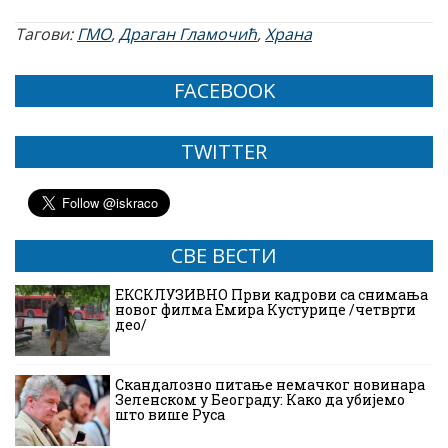
Тагови:
ГМО
,
Драган Гламочић
,
Храна
FACEBOOK
TWITTER
СВЕ ВЕСТИ
ЕКСКЛУЗИВНО Први кадрови са снимања
новог филма Емира Кустурице /четврти
део/
Скандалозно питање немачког новинара
Зеленском у Београду: Како да убијемо
што више Руса