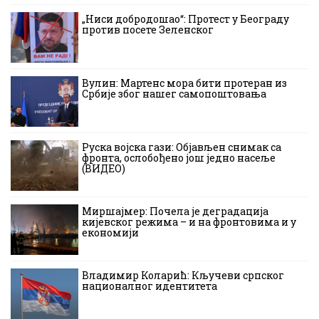
„Ниси добродошао“: Протест у Београду
против посете Зеленског
Вулин: Мартенс мора бити протеран из
Србије због нашег самопоштовања
Руска војска гази: Објављен снимак са
фронта, ослобођено још једно насеље
(ВИДЕО)
Миршајмер: Почела је деградација
кијевског режима – и на фронтовима и у
економији
Владимир Коларић: Кључеви српског
националног идентитета