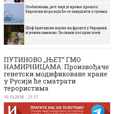
Глобализам, реч чије је време прошло:
Европска игра која ће се завршити у сузама
Шеф британске војске на фронту у Украјини
и језива замисао: За сваки погодак поен
ПУТИНОВО „ЊЕТ“ ГМО
НАМИРНИЦАМА: Произвођаче
генетски модификоване хране
у Русији ће сматрати
терористима
10.10.2018. - 21:17