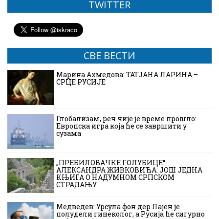
TWITTER
СВЕ ВЕСТИ
Марина Ахмедова: ТАТЈАНА ЛАРИНА –
СРЦЕ РУСИЈЕ
Глобализам, реч чије је време прошло:
Европска игра која ће се завршити у
сузама
„ПРЕБИЛОВАЧКЕ ГОЛУБИЦЕ“
АЛЕКСАНДРА ЖИВКОВИЋА: ЈОШ ЈЕДНА
КЊИГА О НАДУМНОМ СРПСКОМ
СТРАДАЊУ
Медведев: Урсула фон дер Лајен је
полудели гинеколог, а Русија ће сигурно