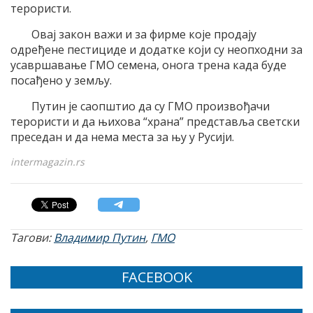
терористи.
Овај закон важи и за фирме које продају
одређене пестициде и додатке који су неопходни за
усавршавање ГМО семена, онога трена када буде
посађено у земљу.
Путин је саопштио да су ГМО произвођачи
терористи и да њихова “храна” представља светски
преседан и да нема места за њу у Русији.
intermagazin.rs
Тагови:
Владимир Путин
,
ГМО
FACEBOOK