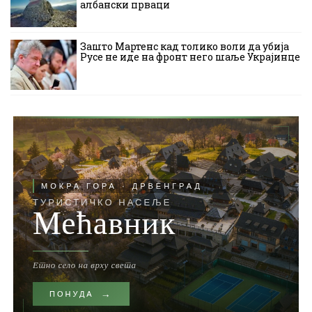
албански прваци
Зашто Мартенс кад толико воли да убија
Русе не иде на фронт него шаље Украјинце