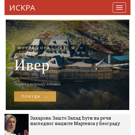
ИСКРА
Навига
Захарова: Зашто Запад ћути на речи
наследног нацисте Мартенса у Београду