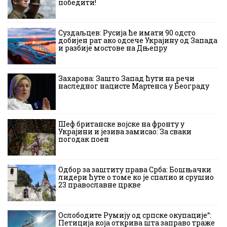
победити!
Суздаљцев: Русија ће имати 90 одсто
добијен рат ако одсече Украјину од Запада
и разбије мостове на Дњепру
Захарова: Зашто Запад ћути на речи
наследног нацисте Мартенса у Београду
Шеф британске војске на фронту у
Украјини и језива замисао: За сваки
погодак поен
Одбор за заштиту права Срба: Бошњачки
лидери ћуте о томе ко је спалио и срушио
23 православне цркве
Ослободите Румију од српске окупације“:
Петиција која открива шта заправо траже