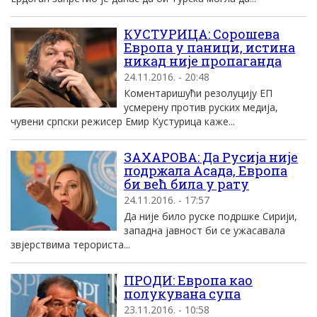
КУСТУРИЦА: Сорошева
Европа у паници, истина
никад није пропаганда
24.11.2016. - 20:48
Коментаришући резолуцију ЕП
усмерену против руских медија,
чувени српски режисер Емир Кустурица каже...
ЗАХАРОВА: Да Русија није
подржала Асада, Европа
би већ била у рату
24.11.2016. - 17:57
Да није било руске подршке Сирији,
западна јавност би се ужасавала
звјерствима терориста...
ПРОДИ: Европа као
полукувана супа
23.11.2016. - 10:58