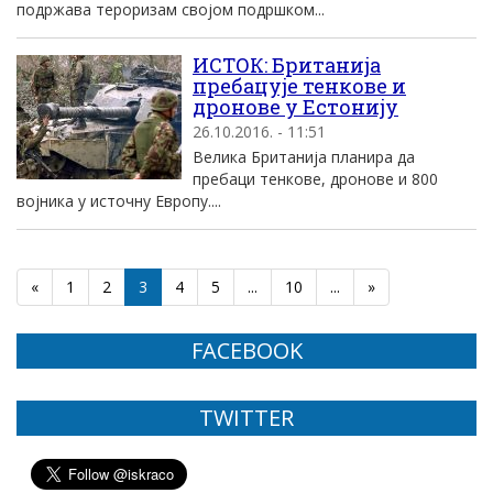
подржава тероризам својом подршком...
ИСТОК: Британија
пребацује тенкове и
дронове у Естонију
26.10.2016. - 11:51
Велика Британија планира да
пребаци тенкове, дронове и 800
војника у источну Европу....
«
1
2
3
4
5
...
10
...
»
FACEBOOK
TWITTER