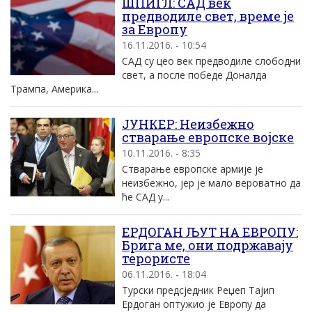
ШПИГЛ: САД век
предводиле свет, време је
за Европу
16.11.2016. - 10:54
САД су цео век предводиле слободни
свет, а после победе Доналда
Трампа, Америка...
ЈУНКЕР: Неизбежно
стварање европске војске
10.11.2016. - 8:35
Стварање европске армије је
неизбежно, јер је мало вероватно да
ће САД у...
ЕРДОГАН ЉУТ НА ЕВРОПУ:
Брига ме, они подржавају
терористе
06.11.2016. - 18:04
Турски предсједник Реџеп Тајип
Ердоган оптужио је Европу да