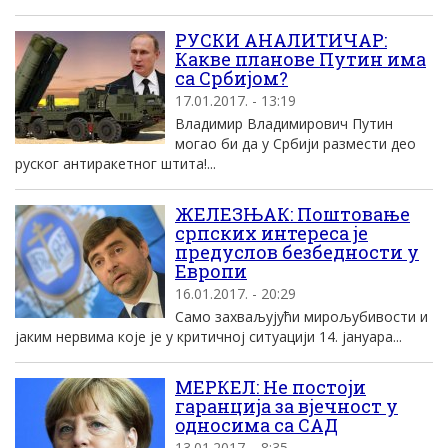
РУСКИ АНАЛИТИЧАР:
Какве планове Путин има
са Србијом?
17.01.2017. - 13:19
Владимир Владимирович Путин
могао би да у Србији размести део
руског антиракетног штита!...
ЖЕЛЕЗЊАК: Поштовање
српских интереса је
предуслов безбедности у
Европи
16.01.2017. - 20:29
Само захваљујући мирољубивости и
јаким нервима које је у критичној ситуацији 14. јануара...
МЕРКЕЛ: Не постоји
гаранција за вјечност у
односима са САД
13.01.2017. - 8:35