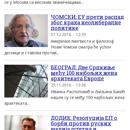
се у Москви са високим званичницима...
ЧОМСКИ: ЕУ прети распад
због краха неолибералне
политике
01.12.2016. - 12:39
Амерички лингвиста и филозоф
Ноам Чомски сматра ће успон
деснице и ставова против...
БЕОГРАД: Две Српкиње
међу 100 најбољих жена
архитеката Европе
29.11.2016. - 13:36
Иванка Распоповић и Љиљана Бакић
нашле су се међу 100 најбољих жена
архитеката...
ДОДИК: Резолуција ЕП о
борби против руских
медија штетна и