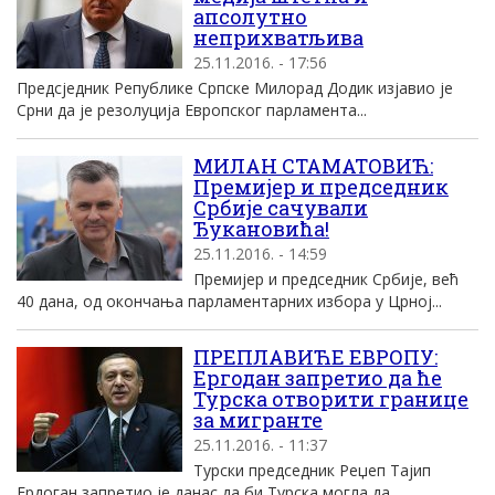
апсолутно
неприхватљива
25.11.2016. - 17:56
Предсједник Републике Српске Милорад Додик изјавио је
Срни да је резолуција Европског парламента...
МИЛАН СТАМАТОВИЋ:
Премијер и председник
Србије сачували
Ђукановића!
25.11.2016. - 14:59
Премијер и председник Србије, већ
40 дана, од окончања парламентарних избора у Црној...
ПРЕПЛАВИЋЕ ЕВРОПУ:
Ергодан запретио да ће
Турска отворити границе
за мигранте
25.11.2016. - 11:37
Турски председник Реџеп Тајип
Ердоган запретио је данас да би Турска могла да...