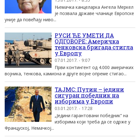
Њемачка канцеларка Ангела Меркел
је позвала државе чланице Европске
уније да повећају ниво...
РУСИ ЋЕ УМЕТИ ДА
ОДГОВОРЕ: Америчка
тенковска бригада стигла
у Европу
07.01.2017. - 9:07
Први контингент од 4.000 америчких
војника, тенкова, камиона и друге војне опреме стигао...
ТАЈМС: Путин – једини
сигуран победник на
изборима у Европи
03.01.2017. - 17:28
„Једини гарантовани победник“ на
изборима који треба да се одрже у
Француској, Немачкој...