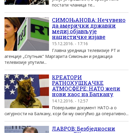
постати чланица те...
СИМОЊАНОВА: Нечувено
да амерички државни
медиј објављује
нацистичке изјаве
15.12.2016. - 17:16
Главна уредница телевизије РТ и
агенције „Спутњик“ Маргарита Симоњан и редакција
телевизије упутили...
КРЕАТОРИ
РАТНОХУШКАЧКЕ
АТМОСФЕРЕ: НАТО жели
нови хаос на Балкану
14.12.2016. - 12:57
Поверљиви документ НАТО-а о
сигурности на Балкану, који би му омогућио да оперативно...
ЛАВРОВ: Безбједносни