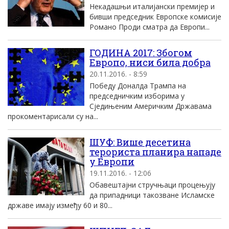
Некадашњи италијански премијер и
бивши председник Европске комисије
Романо Проди сматра да Европи...
ГОДИНА 2017: Збогом
Европо, ниси била добра
20.11.2016. - 8:59
Победу Доналда Трампа на
председничким изборима у
Сједињеним Америчким Државама
прокоментарисали су на...
ШУФ: Више десетина
терориста планира нападе
у Европи
19.11.2016. - 12:06
Обавештајни стручњаци процењују
да припадници такозване Исламске
државе имају између 60 и 80...