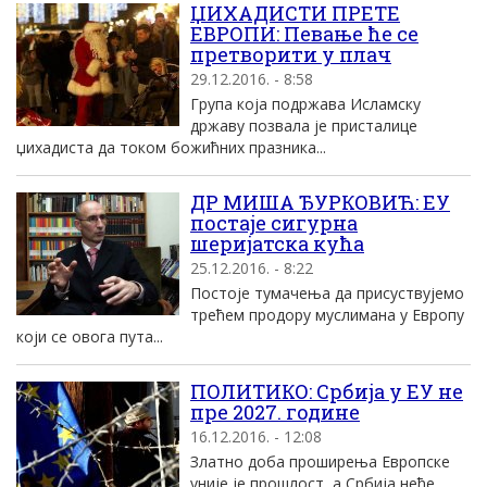
ЏИХАДИСТИ ПРЕТЕ
ЕВРОПИ: Певање ће се
претворити у плач
29.12.2016. - 8:58
Група која подржава Исламску
државу позвала је присталице
џихадиста да током божићних празника...
ДР МИША ЂУРКОВИЋ: ЕУ
постаје сигурна
шеријатска кућа
25.12.2016. - 8:22
Постоје тумачења да присуствујемо
трећем продору муслимана у Европу
који се овога пута...
ПОЛИТИКО: Србија у ЕУ не
пре 2027. године
16.12.2016. - 12:08
Златно доба проширења Европске
уније је прошлост, а Србија неће