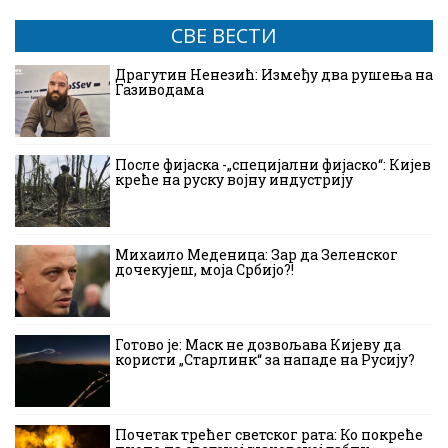
СВЕ ВЕСТИ
Драгутин Ненезић: Између два рушења на
Газиводама
После фијаска -„специјални фијаско“: Кијев
креће на руску војну индустрију
Михаило Меденица: Зар да Зеленског
дочекујеш, моја Србијо?!
Готово је: Маск не дозвољава Кијеву да
користи „Старлинк“ за нападе на Русију?
Почетак трећег светског рата: Ко покреће