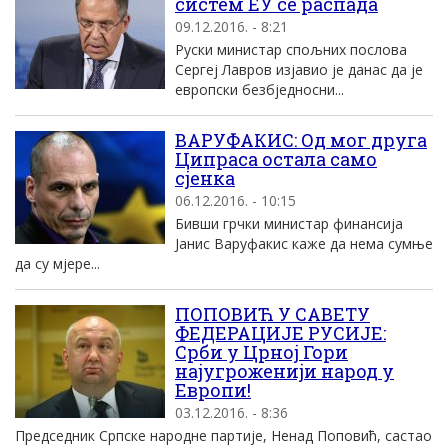
систем ЕУ се распада
09.12.2016. - 8:21
Руски министар спољних послова
Сергеј Лавров изјавио је данас да је
европски безбједносни...
ВАРУФАКИС: Од мог друга
Ципраса остала само
сјенка
06.12.2016. - 10:15
Бивши грчки министар финансија
Јанис Варуфакис каже да нема сумње
да су мјере...
ПОПОВИЋ У САВЕТУ
ФЕДЕРАЦИЈЕ РУСИЈЕ:
Срби у Црној Гори
најугроженији народ у
Европи!
03.12.2016. - 8:36
Председник Српске народне партије, Ненад Поповић, састао