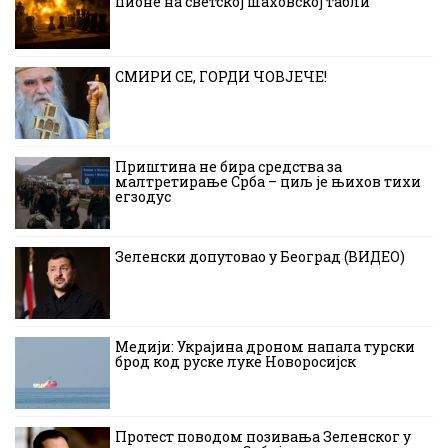
пионе на светској шаховској табли
СМИРИ СЕ, ГОРДИ ЧОВЈЕЧЕ!
Приштина не бира средства за
малтретирање Срба – циљ је њихов тихи
егзодус
Зеленски допутовао у Београд (ВИДЕО)
Медији: Украјина дроном напала турски
брод код руске луке Новоросијск
Протест поводом позивања Зеленског у