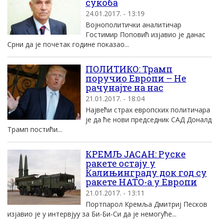
сукоба
24.01.2017. - 13:19
Војнополитички аналитичар
Гостимир Поповић изјавио је данас
Срни да је почетак године показао...
ПОЛИТИКО: Трамп
поручио Европи – Не
рачунајте на нас
21.01.2017. - 18:04
Највећи страх европских политичара
је да ће нови председник САД Доналд
Трамп постићи...
КРЕМЉ ЈАСАН: Руске
ракете остају у
Калињинграду док год су
ракете НАТО-а у Европи
21.01.2017. - 13:11
Портпарол Кремља Дмитриј Песков
изјавио је у интервјуу за Би-Би-Си да је немогуће...