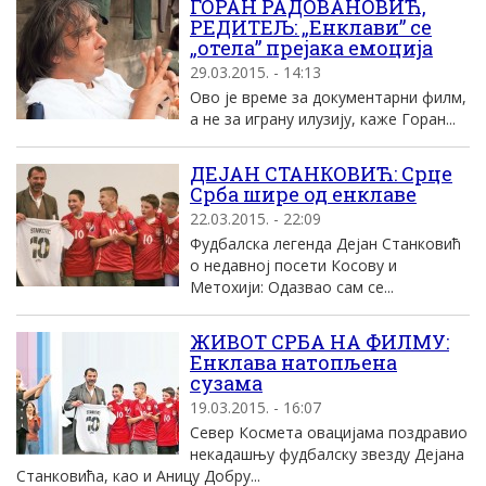
ГОРАН РАДОВАНОВИЋ,
РЕДИТЕЉ: „Енклави” се
„отела” прејака емоција
29.03.2015. - 14:13
Ово је време за документарни филм,
а не за играну илузију, каже Горан...
ДЕЈАН СТАНКОВИЋ: Срце
Срба шире од енклаве
22.03.2015. - 22:09
Фудбалска легенда Дејан Станковић
о недавној посети Косову и
Метохији: Одазвао сам се...
ЖИВОТ СРБА НА ФИЛМУ:
Енклава натопљена
сузама
19.03.2015. - 16:07
Север Космета овацијама поздравио
некадашњу фудбалску звезду Дејана
Станковића, као и Аницу Добру...