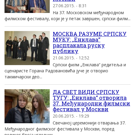
27.06.2015. - 8:31
На 37. Московском међународном
филмском фестивалу, који је у петак завршен, српски филм...
МОСКВА РАЗУМЕ СРПСКУ
МУКУ: „Енклава“
расплакала руску
публику
21.06.2015. - 12:52
Српски филм „Енклава“ редитеља и
сценаристе Горана Радовановића јуче је отворио
такмичарски део...
ДА СВЕТ ВИДИ СРПСКУ
ТУГУ: „Енклава“ отворила
37. Међународни филмски
фестивал у Москви
20.06.2015. - 19:29
Свечаној церемонији отварања 37.
Међународног филмског фестивала у Москви, поред
великог броја угледних...