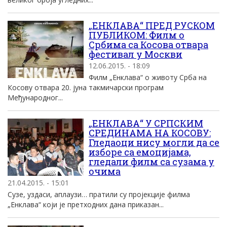
„ЕНКЛАВА“ ПРЕД РУСКОМ
ПУБЛИКОМ: Филм о
Србима са Косова отвара
фестивал у Москви
12.06.2015. - 18:09
Филм „Енклава“ о животу Срба на
Косову отвара 20. јуна такмичарски програм
Међународног...
„ЕНКЛАВА“ У СРПСКИМ
СРЕДИНАМА НА КОСОВУ:
Гледаоци нису могли да се
изборе са емоцијама,
гледали филм са сузама у
очима
21.04.2015. - 15:01
Сузе, уздаси, аплаузи… пратили су пројекције филма
„Енклава“ који је претходних дана приказан...