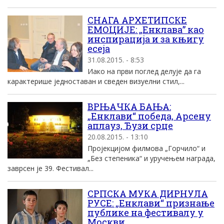
СНАГА АРХЕТИПСКЕ
ЕМОЦИЈЕ: „Енклава” као
инспирација и за књигу
есеја
31.08.2015. - 8:53
Иако на први поглед делује да га
карактерише једноставан и сведен визуелни стил,...
ВРЊАЧКА БАЊА:
„Енклави“ победа, Арсену
аплауз, Ђузи срце
20.08.2015. - 13:10
Пројекцијом филмова „Горчило“ и
„Без степеника“ и уручењем награда,
заврсен је 39. Фестивал...
СРПСКА МУКА ДИРНУЛА
РУСЕ: „Енклави“ признање
публике на фестивалу у
Москви