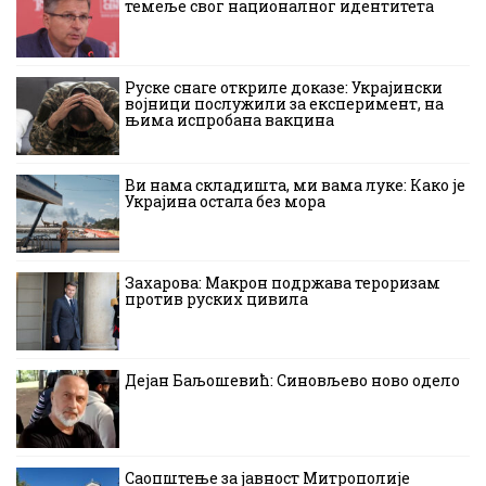
темеље свог националног идентитета
Руске снаге откриле доказе: Украјински
војници послужили за експеримент, на
њима испробана вакцина
Ви нама складишта, ми вама луке: Како је
Украјина остала без мора
Захарова: Макрон подржава тероризам
против руских цивила
Дејан Баљошевић: Синовљево ново одело
Саопштење за јавност Митрополије