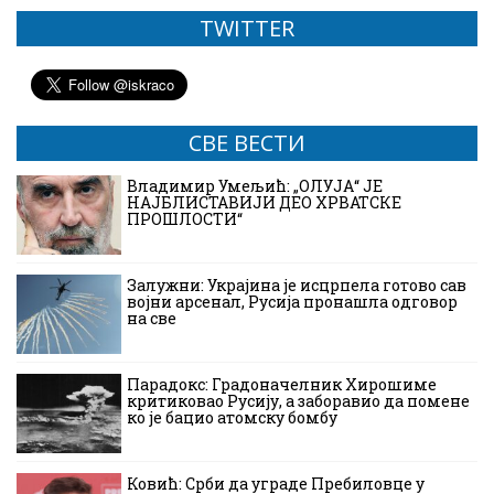
TWITTER
СВЕ ВЕСТИ
Владимир Умељић: „ОЛУЈА“ ЈЕ
НАЈБЛИСТАВИЈИ ДЕО ХРВАТСКЕ
ПРОШЛОСТИ“
Залужни: Украјина је исцрпела готово сав
војни арсенал, Русија пронашла одговор
на све
Парадокс: Градоначелник Хирошиме
критиковао Русију, а заборавио да помене
ко је бацио атомску бомбу
Ковић: Срби да уграде Пребиловце у