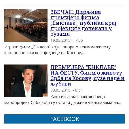
ЗВЕЧАН: Дирљива
премијера филма
„Енклава“, публика крај
пројекције дочекала у
сузама
19.03.2015. - 7:56
Играни филм „Енклава“ који говори о тешком животу
изоловане српске заједнице на Косову,...
ПРЕМИЈЕРА “ЕНКЛАВЕ”
НА ФЕСТУ: Филм о животу
Срба на Косову, сузе наде и
љубави
03.03.2015. - 8:51
Како изгледа свакодневица
малобројних Срба који су остали да живе у енклавама на...
FACEBOOK