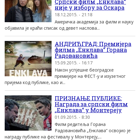
Српски филм „Енклава“
није у избору за Оскара
18.12.2015. - 21:18
Америчка академија за филм и науку
објавила је краћи списак од девет наслова...
АНДРИЋГРАД: Премијера
филма „Енклава“ Горана
Радовановића
15.09.2015. - 16:17
Након успјешне београдске
премијере на ФЕСТ-у и изузетног
пријема код публике, као и...
ПРИЗНАЊЕ ПУБЛИКЕ:
Награда за српски филм
„Енклава“ у Монтереју
01.09.2015. - 8:30
Филм редитеља Горана
Радовановића „Енклава“ освојио је
награду публике на фестивалу у Монтереју,...