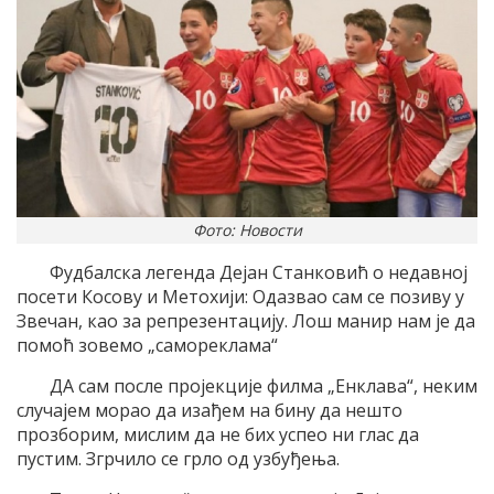
Фото: Новости
Фудбалска легенда Дејан Станковић о недавној
посети Косову и Метохији: Одазвао сам се позиву у
Звечан, као за репрезентацију. Лош манир нам је да
помоћ зовемо „самореклама“
ДА сам после пројекције филма „Енклава“, неким
случајем морао да изађем на бину да нешто
прозборим, мислим да не бих успео ни глас да
пустим. Згрчило се грло од узбуђења.