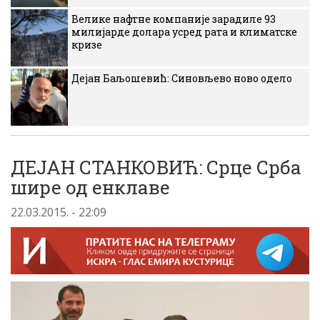
Велике нафтне компаније зарадиле 93
милијарде долара усред рата и климатске
кризе
Дејан Баљошевић: Синовљево ново одело
ДЕЈАН СТАНКОВИЋ: Срце Срба
шире од енклаве
22.03.2015. - 22:09