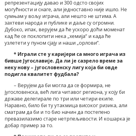
репрезентацију давао и 300 одсто својих
могућности и снаге, али једноставно није ишло. Не
сумњам у вољу играча, али нешто не штима. А
захтеви народа и публике и даље су огромни.
Дубоко, ипак, верујем да ће ускоро доћи моменат
кад ће се поклопити нека „хемија“ и када ће
узлетети у пуном сјају и наши „орлови“.
* Играли сте у каријери са много играча из
бивше Југославије. Да ли је сазрело време за
неку нову – југословенску лигу која би овде
подигла квалитет фудбала?
– Верујем да би могла да се формира, не
југословенска, већ лига читавог региона, у коју би
државе делегирале по три или четири екипе.
Наравно, било би ту утакмица високог ризика, али
сматрам да би и то био начин да постепено
превазилазимо старе нетрпељивости. И кошарка је
добар пример за то.