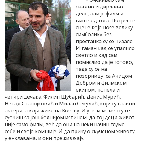
снажно и дирљиво
дело, али је филм и
више од тога. Потресне
сцене које носе велику
симболику без
престанка су се низале.
И таман кад се упалило
светло и кад сам
помислио да је готово,
тада су се на
позорницу, са Аницом
Добром и филмском
екипом, попела и
четири дечака: Филип Шубарић, Денис Мурић,
Ненад Станојковић и Милан Секулић, који су главни
актери, а који живе на Косову. И у том моменту се
суочиш са још болнијом истином, да тој деци живот
није само филм, већ да они на неки начин глуме
себе и своје комшије. И да причу о скученом животу
у енклавама, и они преживљају.