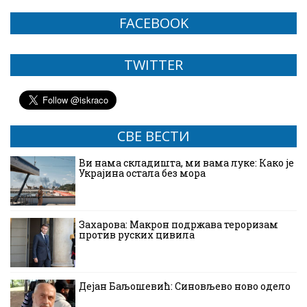
FACEBOOK
TWITTER
СВЕ ВЕСТИ
Ви нама складишта, ми вама луке: Како је
Украјина остала без мора
Захарова: Макрон подржава тероризам
против руских цивила
Дејан Баљошевић: Синовљево ново одело