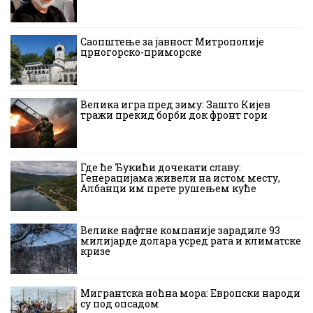
Саопштење за јавност Митрополије
црногорско-приморске
Велика игра пред зиму: Зашто Кијев
тражи прекид борби док фронт гори
Где ће Ђукићи дочекати славу:
Генерацијама живели на истом месту,
Албанци им прете рушењем куће
Велике нафтне компаније зарадиле 93
милијарде долара усред рата и климатске
кризе
Мигрантска ноћна мора: Европски народи
су под опсадом