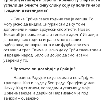
Србије у Италији и Европи? Колико су спортисти
успели да очисте сиву слику коју су политичари
градили деценијама?
– Слика Србије сваке године све је лепша. То
могу јасно да видим. Сигуран сам да су томе
допринели и наши врхунски спортисти. Новак
Ђоковић је права икона и тениски идол. У Италији
је последњих година играло много наших
одбојкаша, кошаркаша, а и ми фудбалери смо
оставили траг. Свима је јасно да су Срби талентован
и вредан народ. Било би добро да смо и сами
уверени у то.
* Пратите ли догађаје у Србији?
– Наравно. Радујем се успесима и погађају ме
трагедије. Као и људе у Београду, Крагујевцу или
Чачку. Кад стигнем, погледам и утакмицу моје
Црвене звезде, а дерби са Партизаном је под
тачком – обавезно!