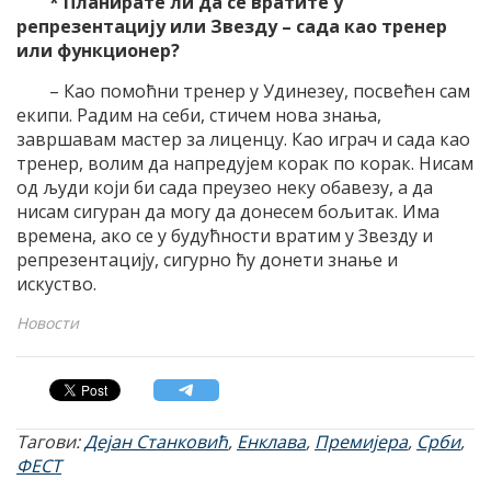
* Планирате ли да се вратите у
репрезентацију или Звезду – сада као тренер
или функционер?
– Као помоћни тренер у Удинезеу, посвећен сам
екипи. Радим на себи, стичем нова знања,
завршавам мастер за лиценцу. Као играч и сада као
тренер, волим да напредујем корак по корак. Нисам
од људи који би сада преузео неку обавезу, а да
нисам сигуран да могу да донесем бољитак. Има
времена, ако се у будућности вратим у Звезду и
репрезентацију, сигурно ћу донети знање и
искуство.
Новости
Тагови:
Дејан Станковић
,
Енклава
,
Премијера
,
Срби
,
ФЕСТ