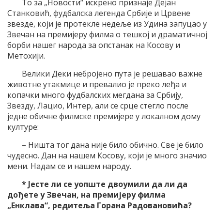
То за „Новости“ искрено признаје Дејан
Станковић, фудбалска легенда Србије и Црвене
звезде, који је протекле недеље из Удина запуцао у
Звечан на премијеру филма о тешкој и драматичној
борби нашег народа за опстанак на Косову и
Метохији.
Велики Деки небројено пута је решавао важне
животне утакмице и превалио је преко леђа и
копачки много фудбалских мегдана за Србију,
Звезду, Лацио, Интер, али се срце стегло после
једне обичне филмске премијере у локалном дому
културе:
– Ништа тог дана није било обично. Све је било
чудесно. Дан на нашем Косову, који је много значио
мени. Надам се и нашем народу.
* Јесте ли се уопште двоумили да ли да
дођете у Звечан, на премијеру филма
„Енклава“, редитеља Горана Радовановића?