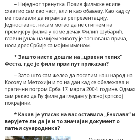
– Ниједног тренутка. Позив филмске екипе
схватио сам као част, али и као обавезу. Као кад су
ме позивали да играм за репрезентацију.
Једноставно, нисам могао да не стигнем на
премијеру филма у коме дечак Филип Шубарић,
главни јунак на чијем животу је заснована прича,
носи дрес Србије са мојим именом.
* Зашто нисте дошли на „црвени тепих“
Феста, где је филм први пут приказан?
– Зато што сам желео да посетим наш народ на
Косову и Метохији и то на дан кад се обележава и
трагични погром Срба 17. марта 2004. године. Одмах
сам рекао да ћу филм да гледам у јужној српској
покрајини.
* Какав је утисак на вас оставила „Енклава“ и
верујете ли да је и то значајан документ о
патњи сународника?
– Очекивао сам