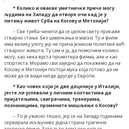
* Колико и овакве уметничке приче могу
људима на Западу да отворе очи кад је у
питању живот Срба на Косову и Метохији?
– Све треба чинити да се целом свету прикаже
стварно стање. Без шминкања и маски. Ту и филм
има велику улогу јер не прича језиком политике већ
стварног живота. Ту сам и ја, да помогнем колико
могу, као нека врста промотера филма, али и као
спортиста. Морамо сви заједно да покажемо да на
Косову и Метохији постоји мука која готово да не
може да се види нигде другде у Европи.
* Као човек који је две деценије у Италији,
јесте ли успевали у личним контактима да
пријатељима, саиграчима, тренерима,
познаницима, промените мишљење о Косову?
– То је ужасно тешко, јер се на Западу годинама
сервирала искључиво једна страна трагичне
косовске приче. Зато је то тема око које се,