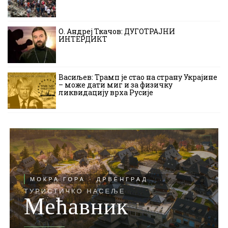
О. Андреј Ткачов: ДУГОТРАЈНИ
ИНТЕРДИКТ
Васиљев: Трамп је стао на страну Украјине
– може дати миг и за физичку
ликвидацију врха Русије