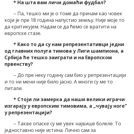
* На шта вам личи домаћи фудбал?
– Па, тешко ми је о томе да причам као човек
који је пре 18 година напустио земљу. Није моје то
да критикујем. Надам се да ћемо се вратити на
европске стазе.
* Како то да су нам репрезентативци једни
од главних полуга тимова у Лиги шампиона, а
Србија ће тешко заиграти и на Европском
првенству?
– До пре неку годину сам био у репрезентацији
и то ни мени није било јасно. А многи су ме то
питали.
* Стоји ли замерка да наши велики играчи
изгарају у европским тимовима, а „чувају ноге“
у репрезентацији?
– Такве опаске су ме увек највише болеле. То
једноставно није истина. Лично сам за