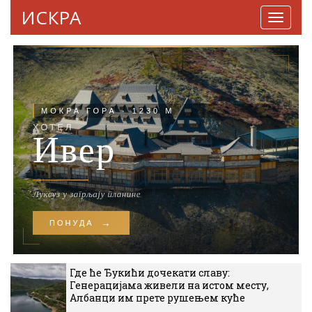
ИСКРА
Навига
Где ће Ђукићи дочекати славу:
Генерацијама живели на истом месту,
Албанци им прете рушењем куће