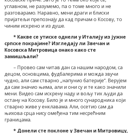
углавном, не разумемо, па о томе много и не
разговарамо. Наравно, мени драги и блиски
пријатељи препознају да кад причам о Косову, то
чиним искрено и из душе.
* Какве се утиске однели у Италију из јужне
српске покрајине? Изгледају ли Звечан и
Косовска Митровица онако како сте
замишљали?
– Провео сам читав дан са нашим народом, са
децом, основцима, фудбалерима и можда звучи
чудно, али сам стварно „напунио батерије“. Верујем
да сам значио њима, али и они су и те како значили
мени. Видео сам искрену наду и вољу тих људи да
остану на Косову. Било је и много сународника који
стварно живе у енклавама. Али, осетио сам да
њихова срца нису омеђена тим несрећним
границама.
* Донели сте поклоне у Звечан и Митровицу,