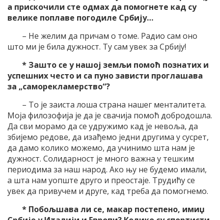
а прискочили сте одмах да помогнете кад су
велике поплаве погодиле Србију…
– Не желим да причам о томе. Радио сам оно
што ми је била дужност. Ту сам увек за Србију!
* Зашто се у нашој земљи помоћ познатих и
успешних често и са пуно зависти проглашава
за „саморекламерство“?
– То је заиста лоша страна нашег менталитета.
Моја филозофија је да је свачија помоћ добродошла.
Да сви морамо да се удружимо кад је невоља, да
збијемо редове, да изађемо једни другима у сусрет,
да дамо колико можемо, да учинимо шта нам је
дужност. Солидарност је много важна у тешким
периодима за наш народ. Ако њу не будемо имали,
а шта нам уопште друго и преостаје. Трудићу се
увек да привучем и друге, кад треба да помогнемо.
* Побољшава ли се, макар постепено, имиџ