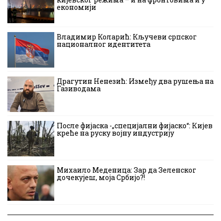
економији
Владимир Коларић: Кључеви српског
националног идентитета
Драгутин Ненезић: Између два рушења на
Газиводама
После фијаска -„специјални фијаско“: Кијев
креће на руску војну индустрију
Михаило Меденица: Зар да Зеленског
дочекујеш, моја Србијо?!