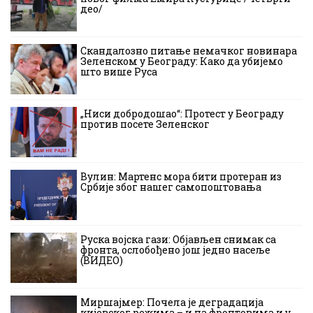
део/
Скандалозно питање немачког новинара
Зеленском у Београду: Како да убијемо
што више Руса
„Ниси добродошао“: Протест у Београду
против посете Зеленског
Вулин: Мартенс мора бити протеран из
Србије због нашег самопоштовања
Руска војска гази: Објављен снимак са
фронта, ослобођено још једно насеље
(ВИДЕО)
Миршајмер: Почела је деградација
кијевског режима – и на фронтовима и у