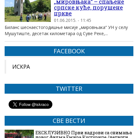
„мировњака“ – спаљене
српске куће, порушене
цркве
01.06.2015. - 11:45
Биланс шеснаестогодишње мисије „мировњака“ УН у селу
Мушутиште, десетак километара од Суве Реке,...
FACEBOOK
ИСКРА
TWITTER
СВЕ ВЕСТИ
ЕКСКЛУЗИВНО Први кадрови са снимања
новог филма Емира Кустурице /четврти