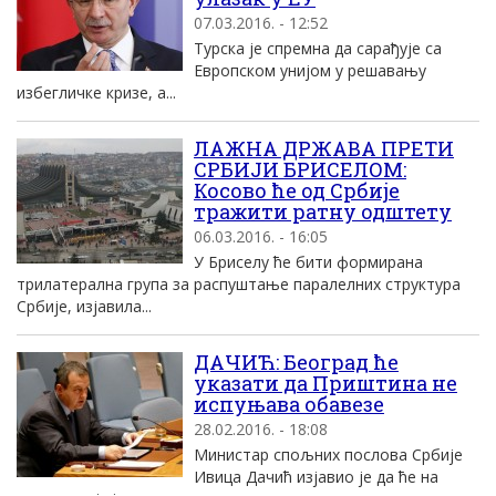
07.03.2016. - 12:52
Турска је спремна да сарађује са
Европском унијом у решавању
избегличке кризе, а...
ЛАЖНА ДРЖАВА ПРЕТИ
СРБИЈИ БРИСЕЛОМ:
Косово ће од Србије
тражити ратну одштету
06.03.2016. - 16:05
У Бриселу ће бити формирана
трилатерална група за распуштање паралелних структура
Србије, изјавила...
ДАЧИЋ: Београд ће
указати да Приштина не
испуњава обавезе
28.02.2016. - 18:08
Министар спољних послова Србије
Ивица Дачић изјавио је да ће на