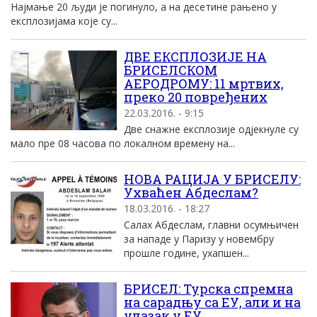
Најмање 20 људи је погинуло, а на десетине рањено у
експлозијама које су...
ДВЕ ЕКСПЛОЗИЈЕ НА
БРИСЕЛСКОМ
АЕРОДРОМУ: 11 мртвих,
преко 20 повређених
22.03.2016. - 9:15
Две снажне експлозије одјекнуле су
мало пре 08 часова по локалном времену на...
НОВА РАЦИЈА У БРИСЕЛУ:
Ухваћен Абдеслам?
18.03.2016. - 18:27
Салах Абдеслам, главни осумњичен
за нападе у Паризу у новембру
прошле године, ухапшен...
БРИСЕЛ: Турска спремна
на сарадњу са ЕУ, али и на
улазак у ЕУ