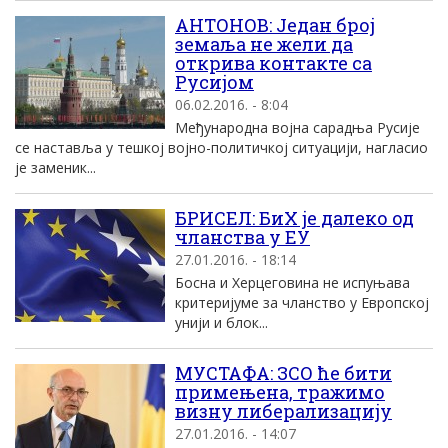
АНТОНОВ: Један број
земаља не жели да
открива контакте са
Русијом
06.02.2016. - 8:04
Међународна војна сарадња Русије
се наставља у тешкој војно-политичкој ситуацији, нагласио
је заменик...
БРИСЕЛ: БиХ је далеко од
чланства у ЕУ
27.01.2016. - 18:14
Босна и Херцеговина не испуњава
критеријуме за чланство у Европској
унији и блок...
МУСТАФА: ЗСО ће бити
примењена, тражимо
визну либерализацију
27.01.2016. - 14:07