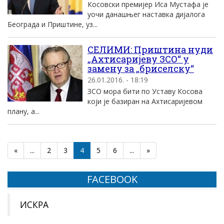
Косовски премијер Иса Мустафа је
уочи данашњег наставка дијалога
Београда и Приштине, уз...
СЕЛИМИ: Приштина нуди
„Ахтисаријеву ЗСО“ у
замену за „бриселску“
26.01.2016. - 18:19
ЗСО мора бити по Уставу Косова
који је базиран на Ахтисаријевом
плану, а...
«
...
2
3
4
5
6
...
»
FACEBOOK
ИСКРА