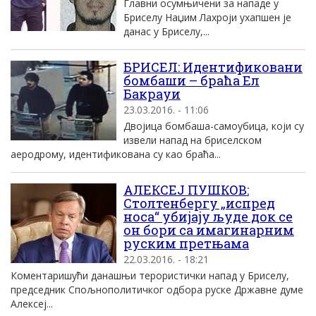
Главни осумњичени за нападе у
Бриселу Наџим Лахроји ухапшен је
данас у Бриселу,...
БРИСЕЛ: Идентификовани
бомбаши – браћа Ел
Бакрауи
23.03.2016. - 11:06
Двојица бомбаша-самоубица, који су
извели напад на бриселском
аеродрому, идентификована су као браћа...
АЛЕКСЕЈ ПУШКОВ:
Столтенбергу „испред
носа“ убијају људе док се
он бори са имагинарним
руским претњама
22.03.2016. - 18:21
Коментаришући данашњи терористички напад у Бриселу,
председник Спољнополитичког одбора руске Државне думе
Алексеј...