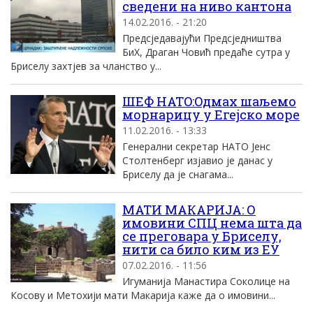
сведени на ниво кантона
14.02.2016. - 21:20
Предсједавајући Предсједништва
БиХ, Драган Човић предаће сутра у
Бриселу захтјев за чланство у...
ШЕФ НATO:Oдмах шаљемо
морнарицу у Eгеjско море
11.02.2016. - 13:33
Генерални секретар НATO Jенс
Столтенберг изjавио jе данас у
Бриселу да jе снагама...
МАТИ МАКАРИЈА: О
имовини СПЦ нема шта да
се преговара у Бриселу,
нити са било ким из ЕУ
07.02.2016. - 11:56
Игуманија Манастира Соколице на
Косову и Метохији мати Макарија каже да о имовини...