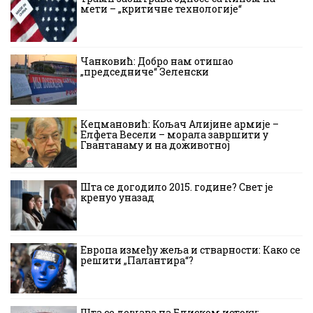
мети – „критичне технологије“
Чанковић: Добро нам отишао
„председниче“ Зеленски
Кецмановић: Кољач Алијине армије –
Елфета Весели – морала завршити у
Гвантанаму и на доживотној
Шта се догодило 2015. године? Свет је
кренуо уназад
Европа између жеља и стварности: Како се
решити „Палантира“?
Шта се дешава на Блиском истоку: