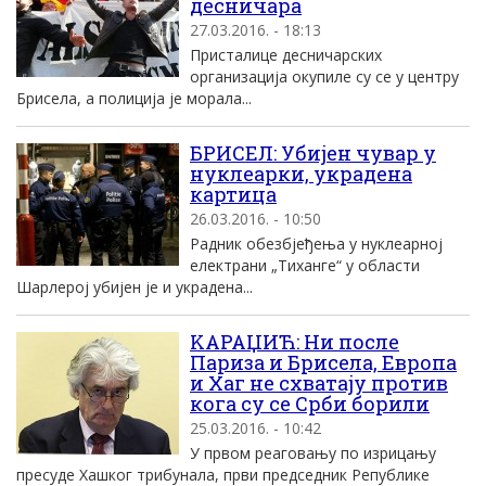
десничара
27.03.2016. - 18:13
Присталице десничарских
организација окупиле су се у центру
Брисела, а полиција је морала...
БРИСЕЛ: Убијен чувар у
нуклеарки, украдена
картица
26.03.2016. - 10:50
Радник обезбјеђења у нуклеарној
електрани „Тиханге“ у области
Шарлерој убијен је и украдена...
KАРАЏИЋ: Ни после
Париза и Брисела, Eвропа
и Хаг не схватају против
кога су се Срби борили
25.03.2016. - 10:42
У првом реаговању по изрицању
пресуде Хашког трибунала, први председник Републике