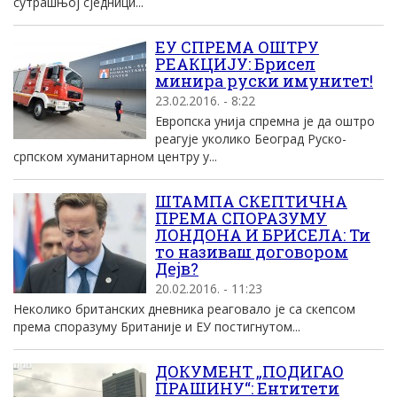
сутрашњој сједници...
ЕУ СПРЕМА ОШТРУ
РЕАКЦИЈУ: Брисел
минира руски имунитет!
23.02.2016. - 8:22
Европска унија спремна је да оштро
реагује уколико Београд Руско-
српском хуманитарном центру у...
ШТАМПА СКЕПТИЧНА
ПРЕМА СПОРАЗУМУ
ЛОНДОНА И БРИСЕЛА: Ти
то називаш договором
Дејв?
20.02.2016. - 11:23
Неколико британских дневника реаговало је са скепсом
према споразуму Британије и ЕУ постигнутом...
ДОКУМЕНТ „ПОДИГАО
ПРАШИНУ“: Ентитети