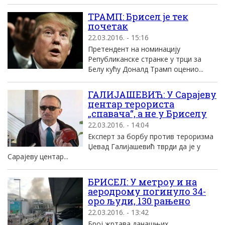
TРАМП: Брисел jе тек
почетак
22.03.2016. - 15:16
Претендент на номинациjу
Републиканске странке у трци за
Белу кућу Доналд Tрамп оценио...
ГАЛИЈАШЕВИЋ: У Сарајеву
центар терориста
„спавача“, а не у Бриселу
22.03.2016. - 14:04
Експерт за борбу против тероризма
Џевад Галијашевић тврди да је у
Сарајеву центар...
БРИСЕЛ: У метроу и на
аеродрому погинуло 34-
оро људи, 130 рањено
22.03.2016. - 13:42
Број жртава данашњих