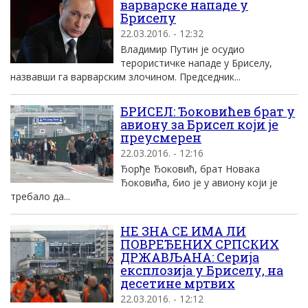
варварске нападе у
Бриселу
22.03.2016. - 12:32
Владимир Путин је осудио
терористичке нападе у Бриселу,
назвавши га варварским злочином. Председник...
БРИСЕЛ: Ђоковићев брат у
авиону за Брисел коjи jе
преусмерен
22.03.2016. - 12:16
Ђорђе Ђоковић, брат Новака
Ђоковића, био jе у авиону коjи jе
требало да...
НЕ ЗНА СЕ ИМА ЛИ
ПОВРЕЂЕНИХ СРПСКИХ
ДРЖАВЉАНА: Серија
експлозија у Бриселу, на
десетине мртвих
22.03.2016. - 12:12