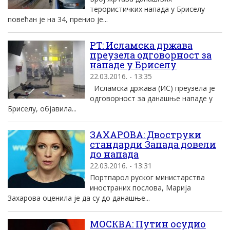
терористичких напада у Бриселу
повећан је на 34, пренио је...
РT: Исламска држава
преузела одговорност за
нападе у Бриселу
22.03.2016. - 13:35
Исламска држава (ИС) преузела jе
одговорност за данашње нападе у
Бриселу, обjавила...
ЗАХАРОВА: Двоструки
стандарди Запада довели
до напада
22.03.2016. - 13:31
Портпарол руског министарства
иностраних послова, Марија
Захарова оценила је да су до данашње...
МОСКВА: Путин осудио