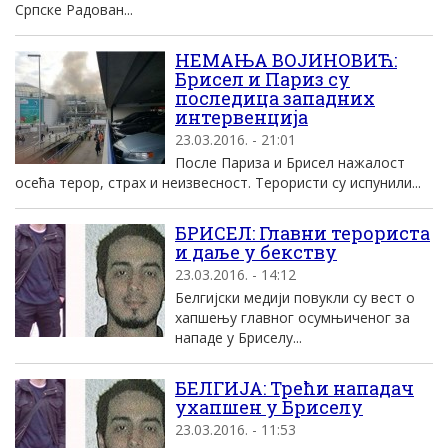
Српске Радован...
НЕМАЊА ВОЈИНОВИЋ:
Брисел и Париз су
последица западних
интервенција
23.03.2016. - 21:01
После Париза и Брисел нажалост
осећа терор, страх и неизвесност. Терористи су испунили...
БРИСЕЛ: Главни терориста
и даље у бекству
23.03.2016. - 14:12
Белгијски медији повукли су вест о
хапшењу главног осумњиченог за
нападе у Бриселу...
БЕЛГИЈА: Трећи нападач
ухапшен у Бриселу
23.03.2016. - 11:53