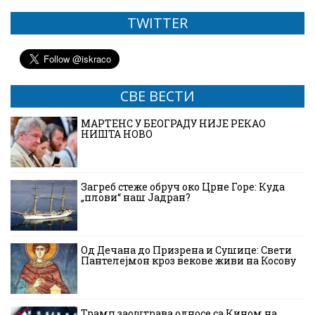
TWITTER
СВЕ ВЕСТИ
МАРТЕНС У БЕОГРАДУ НИЈЕ РЕКАО
НИШТА НОВО
Загреб стеже обруч око Црне Горе: Куда
„плови“ наш Јадран?
Од Дечана до Призрена и Сушице: Свети
Пантелејмон кроз векове живи на Косову
Трамп заоштрава односе са Кином на