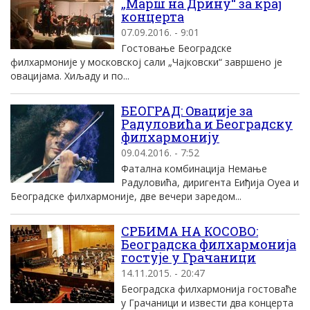
„Марш на Дрину“ за крај
концерта
07.09.2016. - 9:01
Гостовање Београдске
филхармоније у московској сали „Чајковски“ завршено је
овацијама. Хиљаду и по...
БЕОГРАД: Oвациjе за
Радуловића и Београдску
филхармониjу
09.04.2016. - 7:52
Фатална комбинациjа Немање
Радуловића, диригента Eиђиjа Oуеа и
Београдске филхармониjе, две вечери заредом...
СРБИМА НА КОСОВО:
Београдска филхармонија
гостује у Грачаници
14.11.2015. - 20:47
Београдска филхармонија гостоваће
у Грачаници и извести два концерта