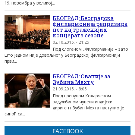
19. новембра у великој...
БЕОГРАД: Београдска
филхармонија репризира
пет најтраженијих
концерата сезоне
02.10.2015. - 21:25
Под слоганом „Филхарманија – зато
што једном није довољно“ у Београдској филхармонији
први...
БЕОГРАД: Овације за
Зубина Мехту
21.09.2015. - 8:05
Пред препуном Коларчевом
задужбином чувени индијски
диригент Зубин Мехта наступио је
синоћ са...
FACEBOOK