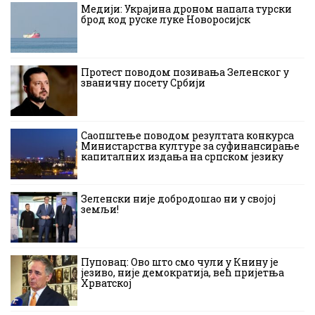
Медији: Украјина дроном напала турски
брод код руске луке Новоросијск
Протест поводом позивања Зеленског у
званичну посету Србији
Саопштење поводом резултата конкурса
Министарства културе за суфинансирање
капиталних издања на српском језику
Зеленски није добродошао ни у својој
земљи!
Пуповац: Ово што смо чули у Книну је
језиво, није демократија, већ пријетња
Хрватској