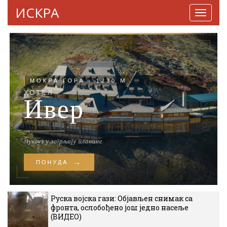
ИСКРА
Навига
Руска војска гази: Објављен снимак са
фронта, ослобођено још једно насеље
(ВИДЕО)