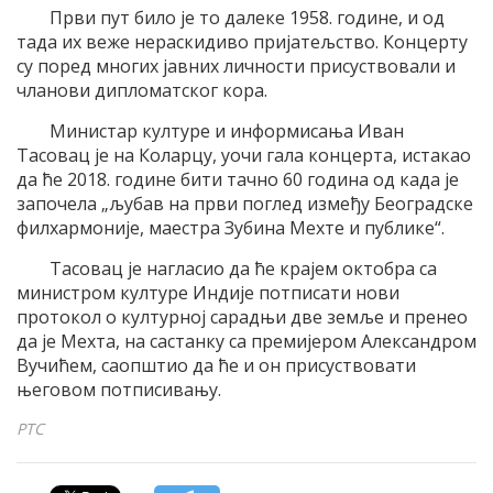
Први пут било је то далеке 1958. године, и од
тада их веже нераскидиво пријатељство. Концерту
су поред многих јавних личности присуствовали и
чланови дипломатског кора.
Министар културе и информисања Иван
Тасовац је на Коларцу, уочи гала концерта, истакао
да ће 2018. године бити тачно 60 година од када је
започела „љубав на први поглед између Београдске
филхармоније, маестра Зубина Мехте и публике“.
Тасовац је нагласио да ће крајем октобра са
министром културе Индије потписати нови
протокол о културној сарадњи две земље и пренео
да је Мехта, на састанку са премијером Александром
Вучићем, саопштио да ће и он присуствовати
његовом потписивању.
РТС