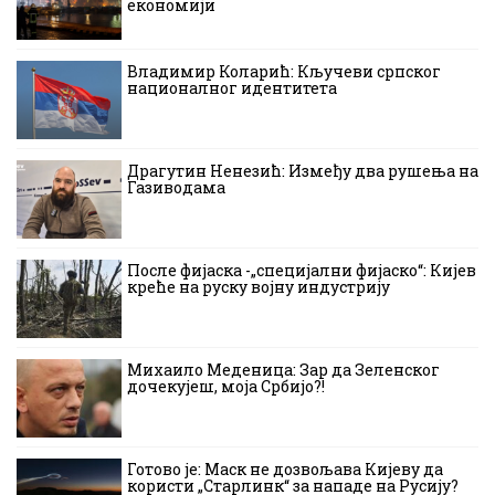
економији
Владимир Коларић: Кључеви српског
националног идентитета
Драгутин Ненезић: Између два рушења на
Газиводама
После фијаска -„специјални фијаско“: Кијев
креће на руску војну индустрију
Михаило Меденица: Зар да Зеленског
дочекујеш, моја Србијо?!
Готово је: Маск не дозвољава Кијеву да
користи „Старлинк“ за нападе на Русију?