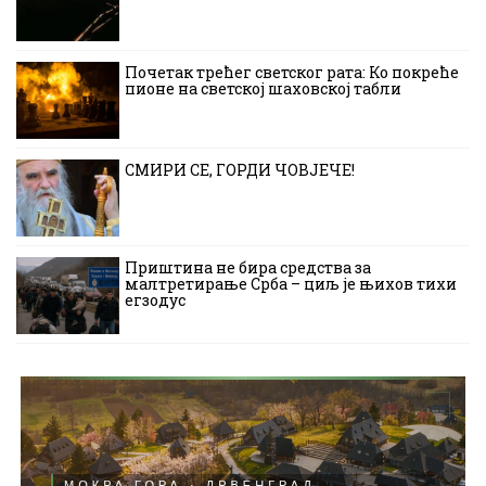
Почетак трећег светског рата: Ко покреће
пионе на светској шаховској табли
СМИРИ СЕ, ГОРДИ ЧОВЈЕЧЕ!
Приштина не бира средства за
малтретирање Срба – циљ је њихов тихи
егзодус