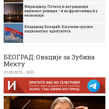
Миршајмер: Почела је деградација
кијевског режима – и на фронтовима и у
економији
Владимир Коларић: Кључеви српског
националног идентитета
БЕОГРАД: Овације за Зубина
Мехту
21.09.2015. - 8:05