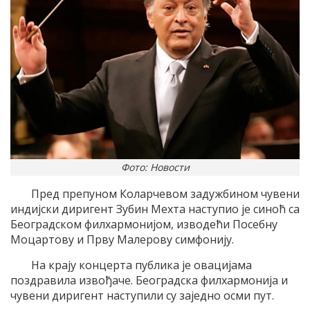
Фото: Новости
Пред препуном Коларчевом задужбином чувени
индијски диригент Зубин Мехта наступио је синоћ са
Београдском филхармонијом, изводећи Посебну
Моцартову и Прву Малерову симфонију.
На крају концерта публика је овацијама
поздравила извођаче. Београдска филхармонија и
чувени диригент наступили су заједно осми пут.