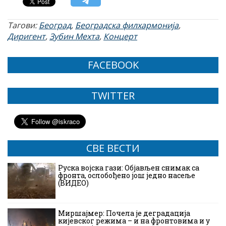
Тагови:
Београд
,
Београдска филхармонија
,
Диригент
,
Зубин Мехта
,
Концерт
FACEBOOK
TWITTER
СВЕ ВЕСТИ
Руска војска гази: Објављен снимак са
фронта, ослобођено још једно насеље
(ВИДЕО)
Миршајмер: Почела је деградација
кијевског режима – и на фронтовима и у