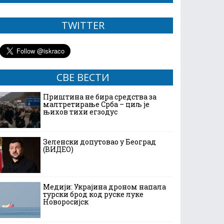
TWITTER
СВЕ ВЕСТИ
Приштина не бира средства за
малтретирање Срба – циљ је
њихов тихи егзодус
Зеленски допутовао у Београд
(ВИДЕО)
Медији: Украјина дроном напала
турски брод код руске луке
Новоросијск