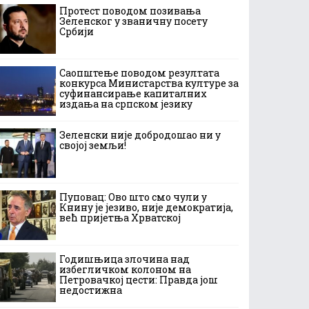
Протест поводом позивања
Зеленског у званичну посету
Србији
Саопштење поводом резултата
конкурса Министарства културе за
суфинансирање капиталних
издања на српском језику
Зеленски није добродошао ни у
својој земљи!
Пуповац: Ово што смо чули у
Книну је језиво, није демократија,
већ пријетња Хрватској
Годишњица злочина над
избегличком колоном на
Петровачкој цести: Правда још
недостижна