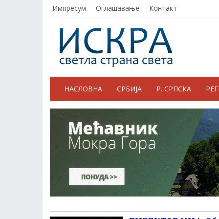
Импресум
Оглашавање
Контакт
НАСЛОВНА
СРБИЈА
Р. СРПСКА
РЕ