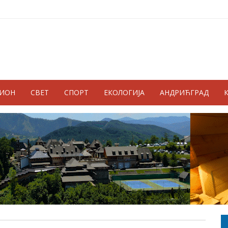
ГИОН
СВЕТ
СПОРТ
ЕКОЛОГИЈА
АНДРИЋГРАД