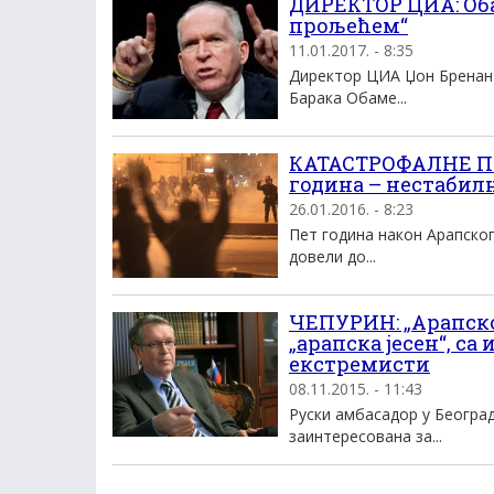
ДИРЕКТОР ЦИА: Оба
прољећем“
11.01.2017. - 8:35
Директор ЦИА Џон Бренан 
Барака Обаме...
КАТАСТРОФАЛНЕ ПО
година – нестабил
26.01.2016. - 8:23
Пет година након Арапског
довели до...
ЧЕПУРИН: „Арапско
„арапска јесен“, са
екстремисти
08.11.2015. - 11:43
Руски амбасадор у Београду
заинтересована за...