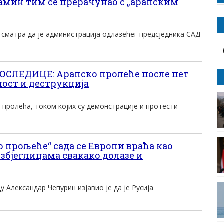
мин тим се прерачунао с „арапским
сматра да је администрација одлазећег предсједника САД
СЛЕДИЦЕ: Арапско пролеће после пет
ност и деструкција
 пролећа, током којих су демонстрације и протести
 прољеће“ сада се Европи враћа као
 избјеглицама свакако долазе и
 Александар Чепурин изјавио је да је Русија