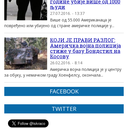
године убије више од 1000
људи
27.07.2016. - 13:37
Више од 55.000 Американаца je
повређенo или убијено од стране америчке полиције у...
КОЈИ ЈЕ ПРАВИ РАЗЛОГ:
Америчка војна полиција
стиже у базу Бондстил на
Косову
26.02.2016. - 8:14
Америчка војна полиција је у центру
за обуку, у немачком граду Хоенфелсу, окончала...
FACEBOOK
TWITTER