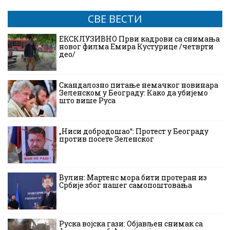
СВЕ ВЕСТИ
ЕКСКЛУЗИВНО Први кадрови са снимања
новог филма Емира Кустурице /четврти
део/
Скандалозно питање немачког новинара
Зеленском у Београду: Како да убијемо
што више Руса
„Ниси добродошао“: Протест у Београду
против посете Зеленског
Вулин: Мартенс мора бити протеран из
Србије због нашег самопоштовања
Руска војска гази: Објављен снимак са