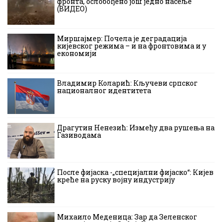
фронта, ослобођено још једно насеље
(ВИДЕО)
Миршајмер: Почела је деградација
кијевског режима – и на фронтовима и у
економији
Владимир Коларић: Кључеви српског
националног идентитета
Драгутин Ненезић: Између два рушења на
Газиводама
После фијаска -„специјални фијаско“: Кијев
креће на руску војну индустрију
Михаило Меденица: Зар да Зеленског