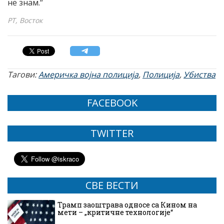
не знам.“
РТ, Восток
Тагови:
Америчка војна полиција
,
Полиција
,
Убиства
FACEBOOK
TWITTER
СВЕ ВЕСТИ
Трамп заоштрава односе са Кином на
мети – „критичне технологије“