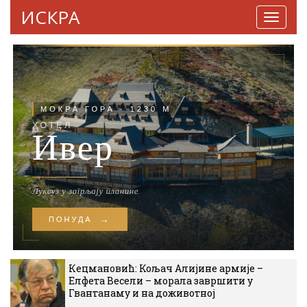
ИСКРА
Навига
Кецмановић: Кољач Алијине армије –
Елфета Весели – морала завршити у
Гвантанаму и на доживотној