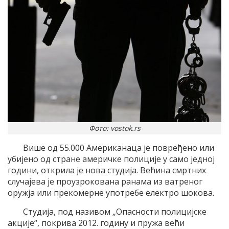
Фото: vostok.rs
Више од 55.000 Американаца je повређенo или
убијено од стране америчке полиције у само једној
години, открила је нова студија. Већина смртних
случајева је проузрокована ранама из ватреног
оружја или прекомерне употребе електро шокова.
Студија, под називом „Опасности полицијске
акције“, покрива 2012. годину и пружа већи