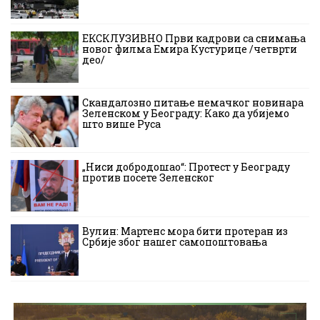
ЕКСКЛУЗИВНО Први кадрови са снимања
новог филма Емира Кустурице /четврти
део/
Скандалозно питање немачког новинара
Зеленском у Београду: Како да убијемо
што више Руса
„Ниси добродошао“: Протест у Београду
против посете Зеленског
Вулин: Мартенс мора бити протеран из
Србије због нашег самопоштовања