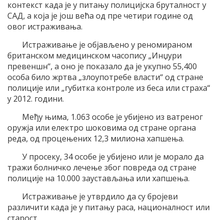
контекст када је у питању полицијска бруталност у
САД, а која је још већа од пре четири године од
овог истраживања.
Истраживање је објављено у реномираном
британском медицинском часопису „Инџури
превеншн“, а оно је показало да је укупно 55,400
особа било жртва „злоупотребе власти“ од стране
полиције или „губитка контроле из беса или страха“
у 2012. години.
Међу њима, 1.063 особе је убијено из ватреног
оружја или електро шоковима од стране органа
реда, од процењених 12,3 милиона хапшења.
У просеку, 34 особе је убијено или је морало да
тражи болничко лечење због повреда од стране
полиције на 10.000 заустављања или хапшења.
Истраживање је утврдило да су бројеви
различити када је у питању раса, националност или
старост.