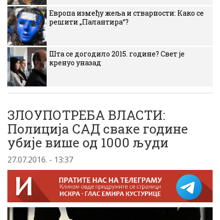
Европа између жеља и стварности: Како се
решити „Палантира“?
Шта се догодило 2015. године? Свет је
кренуо уназад
ЗЛОУПОТРЕБА ВЛАСТИ:
Полиција САД сваке године
убије више од 1000 људи
27.07.2016. - 13:37