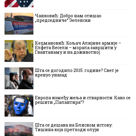
Чанковић: Добро нам отишао
„председниче“ Зеленски
Кецмановић: Кољач Алијине армије –
Елфета Весели – морала завршити у
Гвантанаму и на доживотној
Шта се догодило 2015. године? Свет је
кренуо уназад
Европа између жеља и стварности: Како се
решити „Палантира“?
Шта се дешава на Блиском истоку:
Тишина која претходи олуји