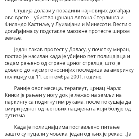
Студија долази у позадини најновијих догађаја
ове врсте – убиства црнаца Алтона Стерлинга и
Филандо Кастиље, у Луизијани и Минесоти. Вести о
догађајима су подстакле масовне протесте широм
земље.
Један такав протест у Даласу, у почетку миран,
постао је насилан када је убијено пет полицајаца и
седам рањено од стране црног стрелца, што је
довело до најсмртоноснијих последица за америчку
полицију од 11. септембра 2001. године.
Раније овог месеца, терапеут, црнац Чарлс
Кинси је рањен у ногу док је лежао на земљи на
паркингу са подигнутим рукама, после покушаја да
смири једног од његових пацијената који болује од
аутизма.
Када је полициајцима постављено питање
зашто су пуцали у човека, један од њих је рекао: „Ја