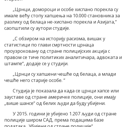
„Црнци, домороци и особе хиспано порекла су
имале већу стопу хапшења на 10.000 становника за
разлику од белаца не-хиспано порекла и Азијата,“
саопштили су аутори студије.
„С обзиром на историју расизма, вишак у
статистици по глави смртности црнаца
проузроковану од стране полицијских акција с
правом се тиче политиких аналитичара, адвоката и
штампе“, додаје се у студији.
„Црнци су хапшени чешће од белаца, а млади
чешће него старије особе. “
Студија је показала да када се црнци хапсе или
зауставе од стране америчке полиције, они имају
„више шансе“ од белих људи да буду убијени.
У 2015. години је убијено 1.207 људи од стране
полиције широм САД, према подацима базе
података „Убијени од стране полиције“.