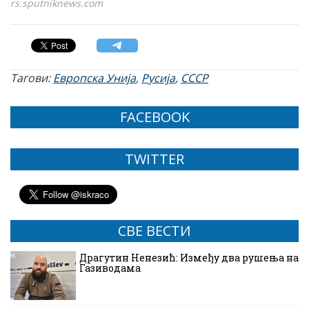
rs.sputniknews.com
Тагови:
Европска Унија
,
Русија
,
СССР
FACEBOOK
TWITTER
СВЕ ВЕСТИ
Драгутин Ненезић: Између два рушења на
Газиводама