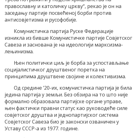
православну и католичку цркву“, рекао је он на
заседању партије посвећеној борби против
антисовјетизма и русофобије.
Комунистичка партија Руске Федерације
изникла из бивше Комунистичке партије Совјетског
Савеза и заснована је на идеологији марксизма-
лењинизма.
Њен политички циљ је борба за успостављање
социјалистичког друштвеног поретка на
принципима друштвене својине и колективизма.
Од средине ’20-их, комунистичка партија је била
једина партија у земљи. Без обзира на то што није
формално образовала партијске органе управе,
њен фактички правни статус као руководеће силе
совјетског друштва и једнопартијског система
Совјетског Савеза био је законски озваничен у
Уставу СССР-а из 1977. године.