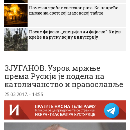
Почетак трећег светског рата: Ко покреће
пионе на светској шаховској табли
После фијаска -„специјални фијаско“: Кијев
креће на руску војну индустрију
ЗЈУГАНОВ: Узрок мржње
према Русији је подела на
католичанство и православље
25.03.2017. - 14:55