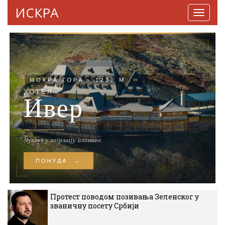
ИСКРА
Навига
Протест поводом позивања Зеленског у
званичну посету Србији