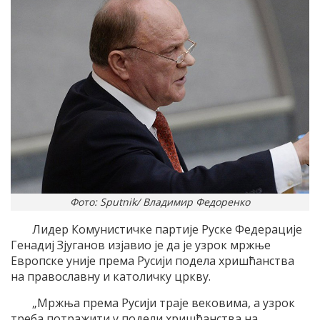
Фото: Sputnik/ Владимир Федоренко
Лидер Комунистичке партије Руске Федерације
Генадиј Зјуганов изјавио је да је узрок мржње
Европске уније према Русији подела хришћанства
на православну и католичку цркву.
„Мржња према Русији траје вековима, а узрок
треба потражити у подели хришћанства на