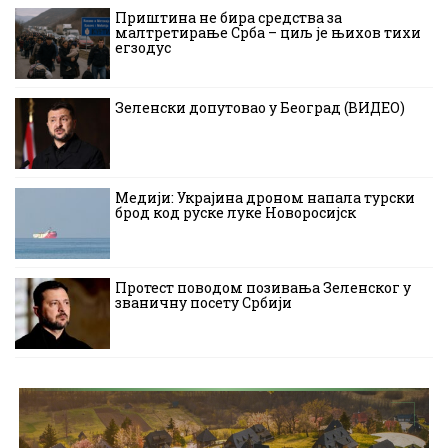
Приштина не бира средства за
малтретирање Срба – циљ је њихов тихи
егзодус
Зеленски допутовао у Београд (ВИДЕО)
Медији: Украјина дроном напала турски
брод код руске луке Новоросијск
Протест поводом позивања Зеленског у
званичну посету Србији