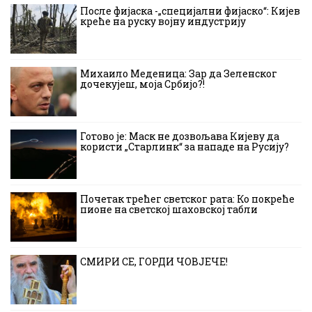
После фијаска -„специјални фијаско“: Кијев
креће на руску војну индустрију
Михаило Меденица: Зар да Зеленског
дочекујеш, моја Србијо?!
Готово је: Маск не дозвољава Кијеву да
користи „Старлинк“ за нападе на Русију?
Почетак трећег светског рата: Ко покреће
пионе на светској шаховској табли
СМИРИ СЕ, ГОРДИ ЧОВЈЕЧЕ!