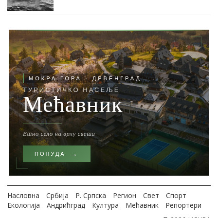
Насловна
Србија
Р. Српска
Регион
Свет
Спорт
Екологија
Андрићград
Култура
Мећавник
Репортери