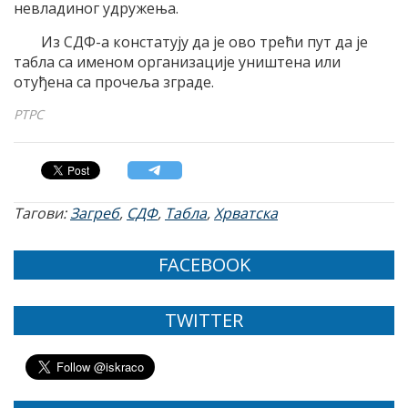
невладиног удружења.
Из СДФ-а констатују да је ово трећи пут да је
табла са именом организације уништена или
отуђена са прочеља зграде.
РТРС
Тагови:
Загреб
,
СДФ
,
Табла
,
Хрватска
FACEBOOK
TWITTER