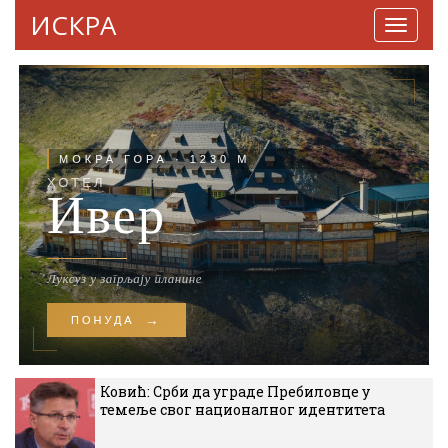
ИСКРА
Навига
Ковић: Срби да уграде Пребиловце у
темеље свог националног идентитета