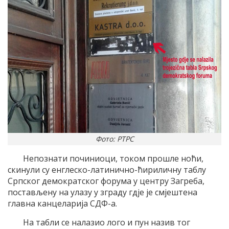
Фото: РТРС
Непознати починиоци, током прошле ноћи,
скинули су енглеско-латинично-ћириличну таблу
Српског демократског форума у центру Загреба,
постављену на улазу у зграду гдје је смјештена
главна канцеларија СДФ-а.
На табли се налазио лого и пун назив тог