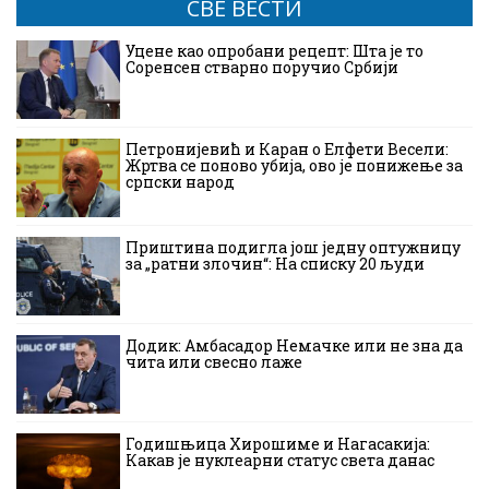
СВЕ ВЕСТИ
Уцене као опробани рецепт: Шта је то
Соренсен стварно поручио Србији
Петронијевић и Каран о Елфети Весели:
Жртва се поново убија, ово је понижење за
српски народ
Приштина подигла још једну оптужницу
за „ратни злочин“: На списку 20 људи
Додик: Амбасадор Немачке или не зна да
чита или свесно лаже
Годишњица Хирошиме и Нагасакија:
Какав је нуклеарни статус света данас