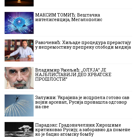
МАКСИМ ТОМИЋ: Вештачка
интелигенција, Мегалополис
Ракочевић: Хиљаде процедура прерастају
у непремостиву препреку слободи медија
Владимир Умељић: „ОЛУЈА“ ЈЕ
НАЈБЛИСТАВИЈИ ДЕО ХРВАТСКЕ
ПРОШЛОСТИ“
Залужни: Украјина је исцрпела готово сав
војни арсенал, Русија пронашла одговор
на све
Парадокс: Градоначелник Хирошиме
критиковао Русију, а заборавио да помене
ко је бацио атомску бомбу