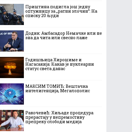
Приштина подигла још једну
оптужницу за „ратни злочин“: На
списку 20 људи
Додик: Амбасадор Немачке или не
зна да чита или свесно лаже
Годишњица Хирошиме и
Нагасакија: Какав је нуклеарни
статус света данас
МАКСИМ ТОМИЋ: Вештачка
интелигенција, Мегалополис
Ракочевић: Хиљаде процедура
прерастају у непремостиву
препреку слободи медија