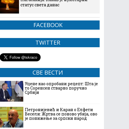
статус света данас
FACEBOOK
TWITTER
СВЕ ВЕСТИ
Уцене као опробани рецепт: Шта је
то Соренсен стварно поручио
Србији
Петронијевић и Каран о Елфети
Весели: Жртва се поново убија, ово
је понижење за српски народ