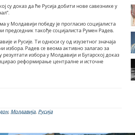
ој су доказ да ће Русија добити нове савезнике у
ал“.
 у Молдавији победу је прогласио социјалиста
ни председник такође социјалиста Румен Радев.
ије и Русије. Ти односи су од изузетног значаја
чи избора. Радев се веома активно залагао за
су резултати избора у Молдавији и Бугарској доказ
иницирао реформирање централне и источне
дон
,
Молдавија
,
Русија