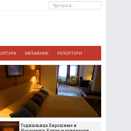
КУЛТУРА
МЕЋАВНИК
РЕПОРТЕРИ
Годишњица Хирошиме и
Нагасакија: Какав је нуклеарни