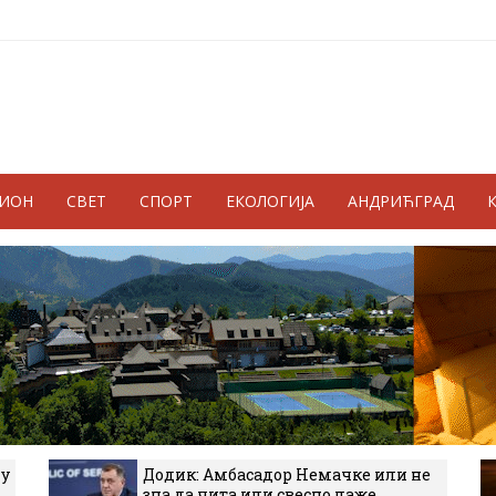
ГИОН
СВЕТ
СПОРТ
ЕКОЛОГИЈА
АНДРИЋГРАД
 у
Додик: Амбасадор Немачке или не
зна да чита или свесно лаже