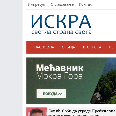
Импресум
Оглашавање
Контакт
НАСЛОВНА
СРБИЈА
Р. СРПСКА
РЕ
Ковић: Срби да уграде Пребиловце
темеље свог националног