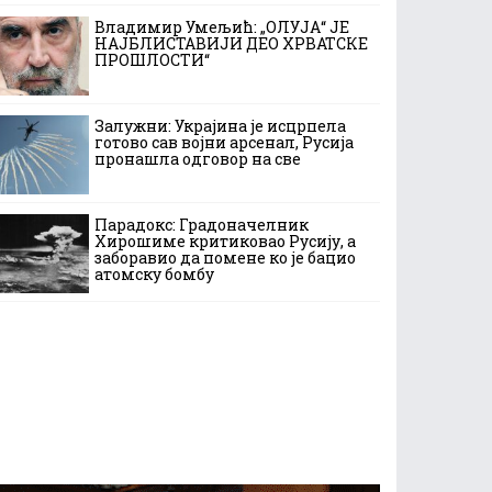
Владимир Умељић: „ОЛУЈА“ ЈЕ
НАЈБЛИСТАВИЈИ ДЕО ХРВАТСКЕ
ПРОШЛОСТИ“
Залужни: Украјина је исцрпела
готово сав војни арсенал, Русија
пронашла одговор на све
Парадокс: Градоначелник
Хирошиме критиковао Русију, а
заборавио да помене ко је бацио
атомску бомбу