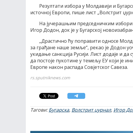
Резултати избора у Молдавији и Бугарск
источној Европи, пише лист „Волстрит џурн
На јучерашњим председничким изборима
Игор Додон, док је у Бугарској новоизабра
„Драстично ћу поправити односе Молдав
за грађане наше земље“, рекао је Додон уо
укидање санкција Русији. Лист додаје и да 
да постоје пукотине у темељу ЕУ који је 
Европе након распада Совјетског Савеза.
rs.sputniknews.com
Тагови:
Бугарска
,
Волстрит џурнал
,
Игор До