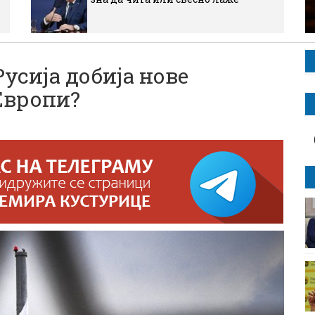
усија добија нове
Европи?