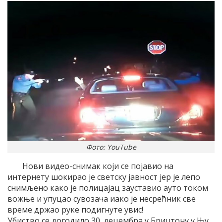
Фото: YouTube
Нови видео-снимак који се појавио на
интернету шокирао је светску јавност јер је лепо
снимљено како је полицајац зауставио ауто током
вожње и упуцао сувозача иако је несрећник све
време држао руке подигнуте увис!
Убиство се догодило 30. децембра у Бриџтону у Њу