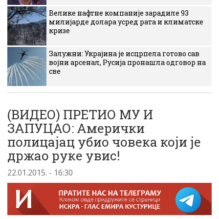
Велике нафтне компаније зарадиле 93
милијарде долара усред рата и климатске
кризе
Залужни: Украјина је исцрпела готово сав
војни арсенал, Русија пронашла одговор на
све
(ВИДЕО) ПРЕТИО МУ И
ЗАПУЦАО: Амерички
полицајац убио човека који је
држао руке увис!
22.01.2015. - 16:30