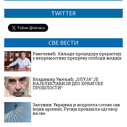
TWITTER
СВЕ ВЕСТИ
Ракочевић: Хиљаде процедура прерастају
у непремостиву препреку слободи медија
Владимир Умељић: „ОЛУЈА“ ЈЕ
НАЈБЛИСТАВИЈИ ДЕО ХРВАТСКЕ
ПРОШЛОСТИ“
Залужни: Украјина је исцрпела готово сав
војни арсенал, Русија пронашла одговор
на све