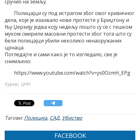
сручио на земљу.
Полицајци су под истрагом због овог кривичног
дела, које је изазвало нове протесте у Бриџтону и
Њу Џерзију једва коју недељу пошто су се с тешком
муком смирили масовни протести због тога што су
бели полицајци убили неколико ненаоружаних
црнаца.
Погледајте и сами како је то изгледало, све је
снимљено:
https://www.youtube.com/watch?v=ys0OzmH_EPg
Курир, ЦНН
Тагови:
Полиција
,
САД
,
Убиство
FACEBOOK