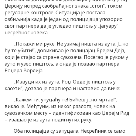
Џерсију испред саобраћајног знака „стоп“, током
регуларне контроле. Ситуација је постала
озбиљнија када је један од полицијаца упозорио
свог партнера да је угледао пиштољ у „јагуару“
несрећног човека.
„Покажи ми руке. Не узимај ништа из аута. Ј…но
ћу те убити!“, довикивао је полицајац Брејем Дејз,
који је стајао са стране сувозача. Посегао је руком у
ауто и узео пиштољ, а онда је позвао партнера
Роџера Ворлија.
„Извуци их из аута, Роџ. Овде је пиштољ у
касети“, дозвао је партнера и наставио да виче:
„Кажем ти, упуцаћу те! Бићеш ј…но мртав!“,
викао је. Међтуим, из неког разлога, човек на
сувозачком месту – идентификован као Џерејм Рид
– изашао је из аута подигнутих руку.
Оба полицајца су запуцала. Несрећник се само