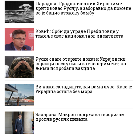
Парадокс: Градоначелник Хирошиме
критиковао Русију, а заборавио да помене
ко је бацио атомску бомбу
Ковић: Срби да уграде Пребиловце у
темеље свог националног идентитета
Руске снаге откриле доказе: Украјински
војници послужили за експеримент, на
њима испробана вакцина
Ви нама складишта, ми вама луке: Како је
Украјина остала без мора
Захарова: Макрон подржава тероризам
против руских цивила