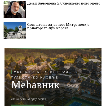
Дејан Баљошевић: Синовљево ново одело
Саопштење за јавност Митрополије
црногорско-приморске