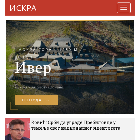
ИСКРА
Навига
Ковић: Срби да уграде Пребиловце у
темеље свог националног идентитета