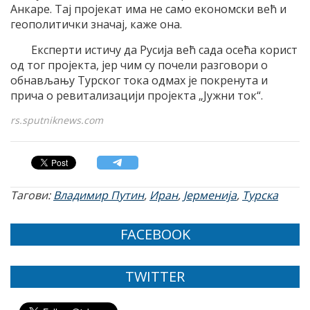
Анкаре. Тај пројекат има не само економски већ и
геополитички значај, каже она.
Експерти истичу да Русија већ сада осећа корист
од тог пројекта, јер чим су почели разговори о
обнављању Турског тока одмах је покренута и
прича о ревитализацији пројекта „Јужни ток“.
rs.sputniknews.com
Тагови:
Владимир Путин
,
Иран
,
Јерменија
,
Турска
FACEBOOK
TWITTER