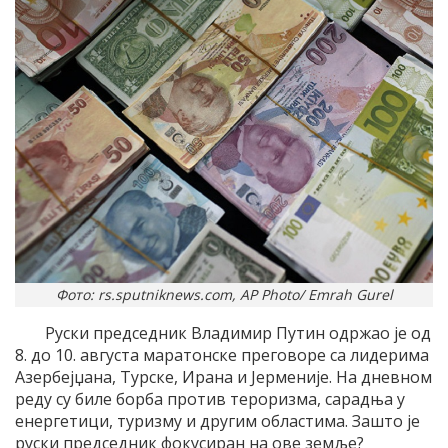
Фото: rs.sputniknews.com, AP Photo/ Emrah Gurel
Руски председник Владимир Путин одржао је од
8. до 10. августа маратонске преговоре са лидерима
Азербејџана, Турске, Ирана и Јерменије. На дневном
реду су биле борба против тероризма, сарадња у
енергетици, туризму и другим областима. Зашто је
руски председник фокусиран на ове земље?