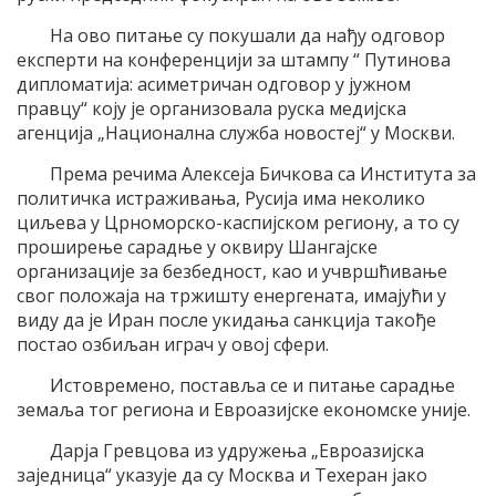
На ово питање су покушали да нађу одговор
експерти на конференцији за штампу “ Путинова
дипломатија: асиметричан одговор у јужном
правцу“ коју је организовала руска медијска
агенција „Национална служба новостеj“ у Москви.
Према речима Алексеја Бичкова са Института за
политичка истраживања, Русија има неколико
циљева у Црноморско-каспијском региону, а то су
проширење сарадње у оквиру Шангајске
организације за безбедност, као и учвршћивање
свог положаја на тржишту енергената, имајући у
виду да је Иран после укидања санкција такође
постао озбиљан играч у овој сфери.
Истовремено, поставља се и питање сарадње
земаља тог региона и Евроазијске економске уније.
Дарја Гревцова из удружења „Евроазијска
заједница“ указује да су Москва и Техеран јако