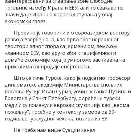
заинтересовани за стварање зоне слободне
трговине између Ирана и ЕЕУ, али то свакако не
значи да је Иран на корак од ступања у овај
економски савез.
Прерано је говорити и о евроазијском вектору
развоја Азербејџана, као прво због нерешеног
територијалног спора са Јерменијом, земљом
чланицом ЕЕУ, као друго због специфичности
домаће економије која је умногоме заснивана на
приходима од продаје енергената.
Што се тиче Турске, како је подсетио професор
дипломатске академије Министарства спољних
послова Русије Иван Сурма, уочи састанка Путина и
Ердогана у Санкт Петербургу, одређени турски
медији су поменули евроазијску опцију као „веома
пожељну“, посебно у контексту замора од 30-
годишњег узалудног чекања позива из ЕУ.
Не треба нам више Суецки канал