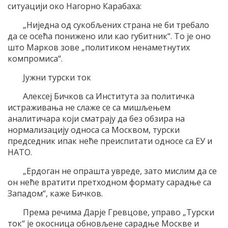
ситуацији око Нагорно Карабаха:
„Ниједна од сукобљених страна не би требало
да се осећа понижено или као губитник“. То је оно
што Марков зове „политиком ненаметнутих
компромиса“.
Јужни турски ток
Алексеј Бичков са Института за политичка
истраживања не слаже се са мишљењем
аналитичара који сматрају да без обзира на
нормализацију односа са Москвом, турски
председник ипак неће преиспитати односе са ЕУ и
НАТО.
„Ердоган не опрашта увреде, зато мислим да се
он неће вратити претходном формату сарадње са
Западом“, каже Бичков.
Према речима Дарје Гревцове, управо „Турски
ток“ је окосница обновљене сарадње Москве и