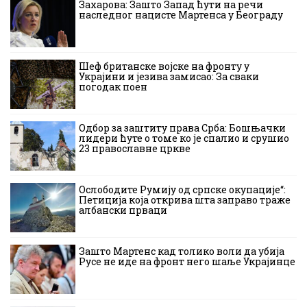
Захарова: Зашто Запад ћути на речи
наследног нацисте Мартенса у Београду
Шеф британске војске на фронту у
Украјини и језива замисао: За сваки
погодак поен
Одбор за заштиту права Срба: Бошњачки
лидери ћуте о томе ко је спалио и срушио
23 православне цркве
Ослободите Румију од српске окупације“:
Петиција која открива шта заправо траже
албански прваци
Зашто Мартенс кад толико воли да убија
Русе не иде на фронт него шаље Украјинце