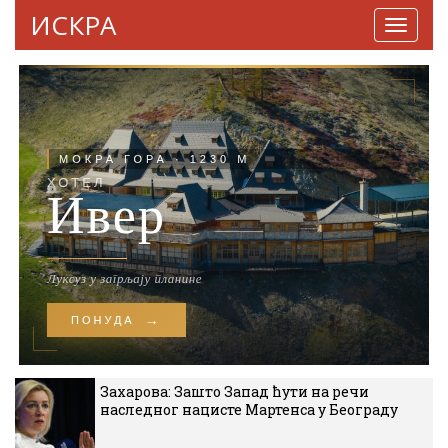
ИСКРА
Навига
Захарова: Зашто Запад ћути на речи
наследног нацисте Мартенса у Београду