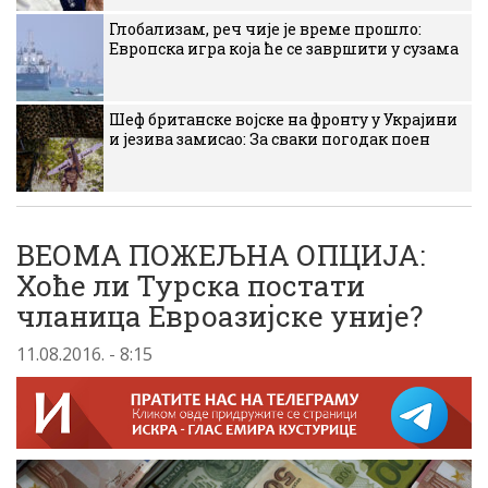
Глобализам, реч чије је време прошло:
Европска игра која ће се завршити у сузама
Шеф британске војске на фронту у Украјини
и језива замисао: За сваки погодак поен
ВЕОМА ПОЖЕЉНА ОПЦИЈА:
Хоће ли Турска постати
чланица Евроазијске уније?
11.08.2016. - 8:15