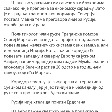
Чланство у различитим савезима и блоковима
свакако није препрека за економску сарадњу. Зато
је изградња транспортног коридора Север-Југ
постала главна тема преговора лидера Русије,
Азербејџана и Ирана.
Политиколог, члан руске Грађанске коморе
Сергеј Марков истиче да тај пројекат подразумева
повезивање железничких система ових земаља, али
и железница Индије. На тај начин коридор ће
повезати западну и северну Европу са јужном
Азијом, например, индијским градом Мумбајем, чија
економија бележи раст за 20 одсто на годишњем
нивоу, подсећа Марков.
Коридор север-југ је својеврсна алтернатива
Суецком каналу, јер је јефтинији а и безбеднији од
руте која пролази кроз Аденски залив.
Русија није хтела да понизи Ердогана
Највећу пажњу светских медија привукао је