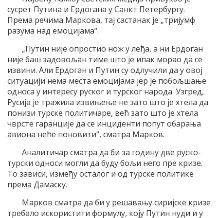
сусрет Путина и Ердогана у Санкт Петербургу.
Према речима Маркова, тај састанак је „тријумф
разума над емоцијама“.
„Путин није опростио нож у леђа, а ни Ердоган
није баш задовољан тиме што је ипак морао да се
извини. Али Ердоган и Путин су одлучили да у овој
ситуацији нема места емоцијама јер је побољшање
односа у интересу руског и турског народа. Узгред,
Русија је тражила извињење не зато што је хтела да
понизи турске политичаре, већ зато што је хтела
чврсте гаранције да се инциденти попут обарања
авиона неће поновити“, сматра Марков.
Аналитичар сматра да би за годину две руско-
турски односи могли да буду бољи него пре кризе.
То зависи, између осталог и од турске политике
према Дамаску.
Марков сматра да би у решавању сиријске кризе
требало искористити формулу, коју Путин нуди и у