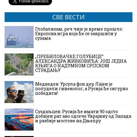
СВЕ ВЕСТИ
Глобализам, реч чије је време прошло:
Европска игра која ће се завршити у
сузама
„ПРЕБИЛОВАЧКЕ ГОЛУБИЦЕ“
АЛЕКСАНДРА ЖИВКОВИЋА: ЈОШ ЈЕДНА
КЊИГА О НАДУМНОМ СРПСКОМ
СТРАДАЊУ
Медведев: Урсула фон дер Лајен је
полудели гинеколог, а Русија ће сигурно
победити!
Суздаљцев: Русија ће имати 90 одсто
добијен рат ако одсече Украјину од Запада
и разбије мостове на Дњепру