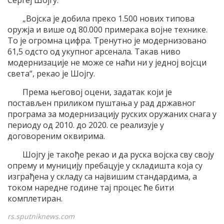
Сергеј Шојгу.
„Војска је добила преко 1.500 нових типова
оружја и више од 80.000 примерака војне технике.
То је огромна цифра. Тренутно је модернизовано
61,5 одсто од укупног арсенала. Такав ниво
модернизације не може се наћи ни у једној војсци
света“, рекао је Шојгу.
Према његовој оцени, задатак који је
постављен приликом пуштања у рад државног
програма за модернизацију руских оружаних снага у
периоду од 2010. до 2020. се реализује у
договореним оквирима.
Шојгу је такође рекао и да руска војска сву своју
опрему и муницију пребацује у складишта која су
изграђена у складу са највишим стандардима, а
током наредне године тај процес ће бити
комплетиран.
rs.sputniknews.com