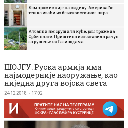
Компромис није на видику: Америка ће
тешко изаћи из блискоисточног вира
Албанци им срушили куће, још траже да
Срби плате: Приштина испоставила рачун
за рушење на Газиводама
ШОЈГУ: Руска армија има
најмодерније наоружање, као
ниједна друга војска света
24.12.2018. - 17:02