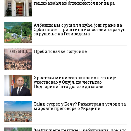
тешко изаћи из блискоисточног вира
Албанци им срушили куће, још траже да
Срби плате: Приштина испоставила рачун
за рушење на Газиводама
Пребиловачке голубице
Хрватски министар зажалио што није
учествовао у Олуји, па честитао
Подгорици што долазе да славе
Тајни сусрет у Бечу? Разматрани услови за
мировне преговоре о Украјини
(Не)научене лекције Пребиловаца: Док зло