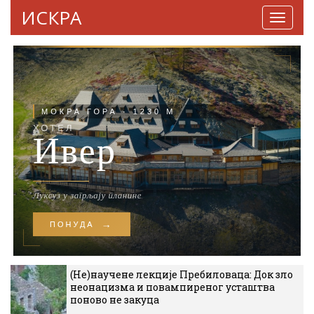
ИСКРА
Навига
(Не)научене лекције Пребиловаца: Док зло
неонацизма и повампиреног усташтва
поново не закуца