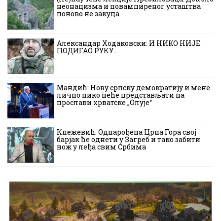
неонацизма и повампиреног усташтва
поново не закуца
Александар Ходаковски: И НИКО НИЈЕ
ПОДИГАО РУКУ…
Мандић: Нову српску демократију и мене
лично нико неће представљати на
прослави хрватске „Олује“
Кнежевић: Однарођена Црна Гора свој
барјак ће однети у Загреб и тако забити
нож у леђа свим Србима