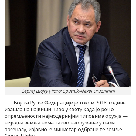
Сергеј Шојгу (Фото: Sputnik/Alexei Druzhinin)
Војска Руске Федерације је током 2018. године
изашла на највиши ниво у свету када је реч о
опремљености најмодернијим типовима оружја —
ниједна земља нема такво наоружање у свом
арсеналу, изјавио је министар одбране те земље