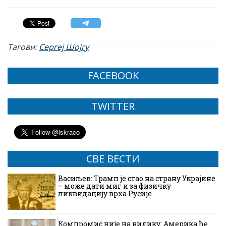
Тагови:
Сергеј Шојгу
FACEBOOK
TWITTER
СВЕ ВЕСТИ
Васиљев: Трамп је стао на страну Украјине
– може дати миг и за физичку
ликвидацију врха Русије
Компромис није на видику: Америка ће