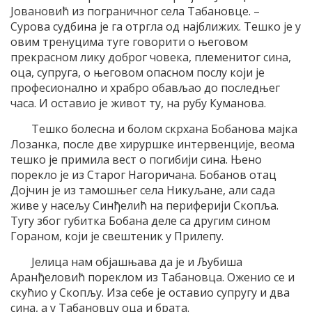
Јовановић из пограничног села Табановце. –
Сурова судбина је га отргла од најближих. Тешко је у
овим тренуцима туге говорити о његовом
прекрасном лику доброг човека, племенитог сина,
оца, супруга, о његовом опасном послу који је
професионално и храбро обављао до последњег
часа. И оставио је живот ту, на рубу Куманова.
Тешко болесна и болом скрхана Бобанова мајка
Лозанка, после две хируршке интервенције, веома
тешко је примила вест о погибији сина. Њено
порекло је из Старог Нагоричана. Бобанов отац
Дојчин је из тамошњег села Никуљане, али сада
живе у насељу Синђелић на периферији Скопља.
Тугу због губитка Бобана деле са другим сином
Гораном, који је свештеник у Прилепу.
Јелица нам објашњава да је и Љубиша
Аранђеловић пореклом из Табановца. Оженио се и
скућио у Скопљу. Иза себе је оставио супругу и два
сина, а у Табановцу оца и брата.