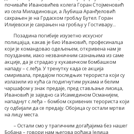
почиваће Ивановићев колега Горан Стојменовић
из села Миладиновци, а Љубиша Аранђеловић
сахрањен је на Грдаском гробљу Бутел. Горан
Илијевски је сахрањен на гробљу у Гостивару…
Позадина погибије изузетно искусног
полицајца, какав је био Ивановић, професиналца
који је командовао одељењем, откривена нам је
поузданим, иако незваничним сазнањима из саме
акције, да је страдао у кукавичком бомбашком
нападу – с леђа. У тренутку када се акција
смиривала, предајом последњих терориста који су
излазили из кућа са подигнутим рукама и белим
чаршафом у знак предаје, пред стављање лисица,
Ивановић је заједно са Исамедином Османијем,
нападнут с леђа – бомбом скривених терориста који
су одбијали да се предају. Обојица су остали мртви
на лицу места.
– Остали смо у трагичним догађајима без нашег
Бобана – говори нам његова рођака Јелица