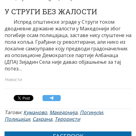
У СТРУГИ БЕЗ ЖАЛОСТИ
Испред општинске зграде у Струги током
дводневне државне жалости у Македонији због
погибије осам полицајаца, заставе нису спуштене на
пола копља. Грађани су револтирани, али нико из
локалне самоуправе коју предводи градоначелник
из опозиционе Демократске партије Албанаца
(ДПА) Зијадин Села није давао објашњење за тај
потез…
Новости
Тагови:
Куманово
,
Македонија
,
Погинули
,
Полицајци
,
Сахрана
,
Терористи