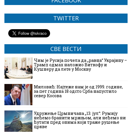
FACEBOOK
TWITTER
СВЕ ВЕСТИ
Чим је Русија почела да „равна“ Украјину –
Трамп одмах наложио Виткофу и
Кушнеру да лете у Москву
Миловић: Најтеже нам је од 1999. године,
за пет година 18 одсто Срба напустило
север Косова
Удружење Црмничана „13. јул“: Румију
нећемо бранити мржњом, али нећемо ни
ћутати пред онима који траже рушење
цркве