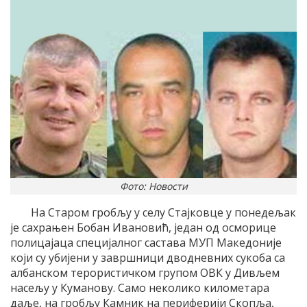
Фото: Новости
На Старом гробљу у селу Стајковце у понедељак
је сахрањен Бобан Ивановић, један од осморице
полицајаца специјалног састава МУП Македоније
који су убијени у завршници дводневних сукоба са
албанском терористичком групом ОВК у Дивљем
насељу у Куманову. Само неколико километара
даље, на гробљу Камник на периферији Скопља,