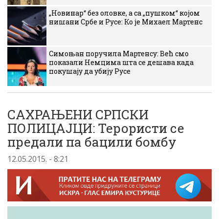
„Новинар“ без оловке, а са „пушком“ којом
нишани Србе и Русе: Ко је Михаел Мартенс
Симоњан поручила Мартенсу: Већ смо
показали Немцима шта се дешава када
покушају да убију Русе
САХРАЊЕНИ СРПСКИ
ПОЛИЦАЈЦИ: Терористи се
предали па бацили бомбу
12.05.2015. - 8:21