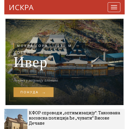
ИСКРА
Навига
КФОР спроводи „оптимизацију“: Такозвана
косовска полиција ће „чувати“ Високе
Дечане