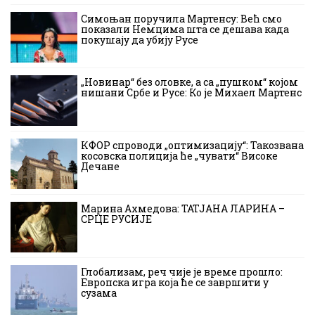
Симоњан поручила Мартенсу: Већ смо
показали Немцима шта се дешава када
покушају да убију Русе
„Новинар“ без оловке, а са „пушком“ којом
нишани Србе и Русе: Ко је Михаел Мартенс
КФОР спроводи „оптимизацију“: Такозвана
косовска полиција ће „чувати“ Високе
Дечане
Марина Ахмедова: ТАТЈАНА ЛАРИНА –
СРЦЕ РУСИЈЕ
Глобализам, реч чије је време прошло:
Европска игра која ће се завршити у
сузама