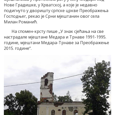
Нове Градишке, у Хрватској, а које је недавно
подигнуто у дворишту српске цркве Преображења
Господњег, рекао је Срни мјештанин овог села
Милан Романић.
На спомен-крсту пише „У знак сјећања на све
настрадале мјештане Медара и Трнаве 1991-1995.
године, мјештани Медара-Трнаве за Преображење
2015. године“.