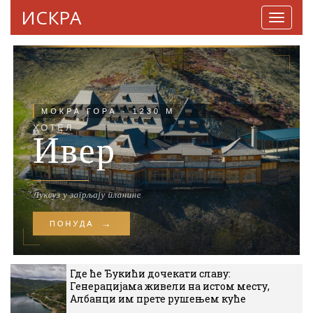
ИСКРА
Навига
Где ће Ђукићи дочекати славу:
Генерацијама живели на истом месту,
Албанци им прете рушењем куће