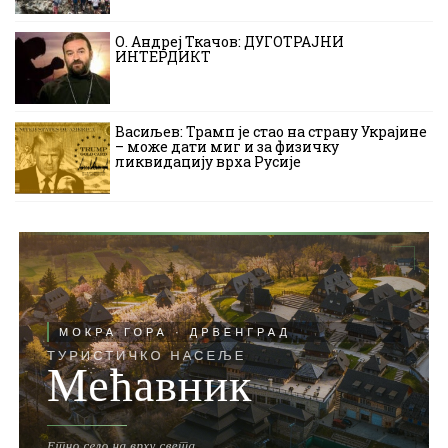
О. Андреј Ткачов: ДУГОТРАЈНИ
ИНТЕРДИКТ
Васиљев: Трамп је стао на страну Украјине
– може дати миг и за физичку
ликвидацију врха Русије