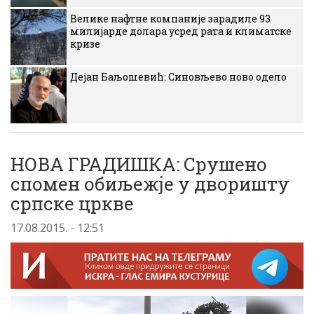
Велике нафтне компаније зарадиле 93
милијарде долара усред рата и климатске
кризе
Дејан Баљошевић: Синовљево ново одело
НОВА ГРАДИШКА: Срушено
спомен обиљежје у дворишту
српске цркве
17.08.2015. - 12:51