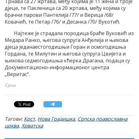
Трнава са 27 жртава, међу којима је 11 жена и троје
дјеце, те Пакленица са 20 жртава, међу којима су
брачни парови Пантелија /77/ и Верица /68/
Ковачић, те Петар /76/ и Десанка /70/ Вукотић.
Најтеже је страдала породица браће Вуковић из
Медара Ранко, његова супруга Анђелија и њихова
дјеца једанаестогодишњи Горан и осмогодишња
Гордана, те Милутин и његова супруга Цвијета и
њихова седмогодишња кћерка Драгана, подаци су
Документационо-информационог центра
„Веритас“.
Срна
Тагови:
Крст
,
Нова Градишка
,
Српска православна
црква
,
Хрватска