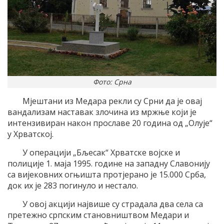
Фото: Срна
Мјештани из Медара рекли су Срни да је овај
вандализам наставак злочина из мржње који је
интензивиран након прославе 20 година од „Олује“
у Хрватској.
У операцији „Бљесак“ Хрватске војске и
полиције 1. маја 1995. године на западну Славонију
са вијековних огњишта протјерано је 15.000 Срба,
док их је 283 погинуло и нестало.
У овој акцији највише су страдала два села са
претежно српским становништвом Медари и