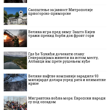
Саопштење за јавност Митрополије
црногорско-приморске
Велика игра пред зиму: Зашто Кијев
тражи прекид борби док фронт гори
Где ће Ђукићи дочекати славу:
Генерацијама живели на истом месту,
Албанци им прете рушењем куће
Велике нафтне компаније зарадиле 93
милијарде долара усред рата и климатске
кризе
Мигрантска ноћна мора: Европски народи
су под опсадом