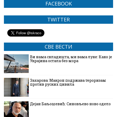
FACEBOOK
TWITTER
СВЕ ВЕСТИ
Ви нама складишта, ми вама луке: Како је
Украјина остала без мора
Захарова: Макрон подржава тероризам
против руских цивила
Дејан Баљошевић: Синовљево ново одело