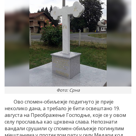
Фото: Срна
Ово спомен-обиљежје подигнуто је прије
неколико дана, а требало је бити освештано 19.
августа на Преображење Господње, које се у овом
селу прославља као црквена слава. Непознати
вандали срушили су спомен-обиљежје погинулим
мјештанима у протеклом рату у селу Медари код