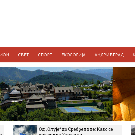
ГИОН
СВЕТ
СПОРТ
ЕКОЛОГИЈА
АНДРИЋГРАД
Од „Олује“ до Сребренице: Како се
и
изјаснила Украјина