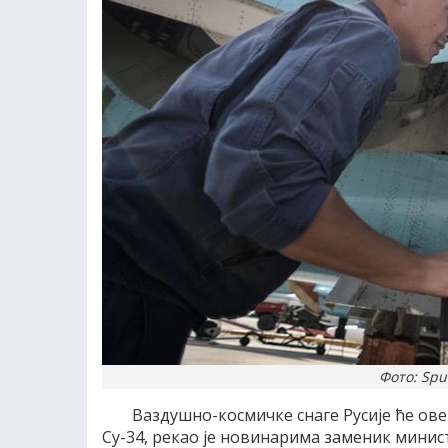
Фото: Sput
Ваздушно-космичке снаге Русије ће ов
Су-34, рекао је новинарима заменик минис