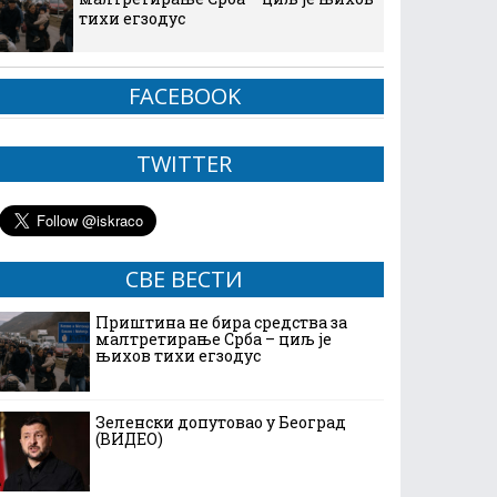
тихи егзодус
FACEBOOK
TWITTER
СВЕ ВЕСТИ
Приштина не бира средства за
малтретирање Срба – циљ је
њихов тихи егзодус
Зеленски допутовао у Београд
(ВИДЕО)