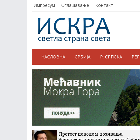
Импресум
Оглашавање
Контакт
НАСЛОВНА
СРБИЈА
Р. СРПСКА
РЕ
Протест поводом позивања
Зеленског у званичну посету Србиј