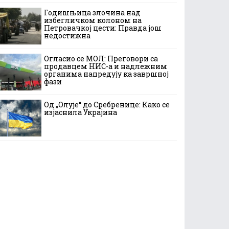
Годишњица злочина над
избегличком колоном на
Петровачкој цести: Правда још
недостижна
Огласио се МОЛ: Преговори са
продавцем НИС-а и надлежним
органима напредују ка завршној
фази
Од „Олује“ до Сребренице: Како се
изјаснила Украјина