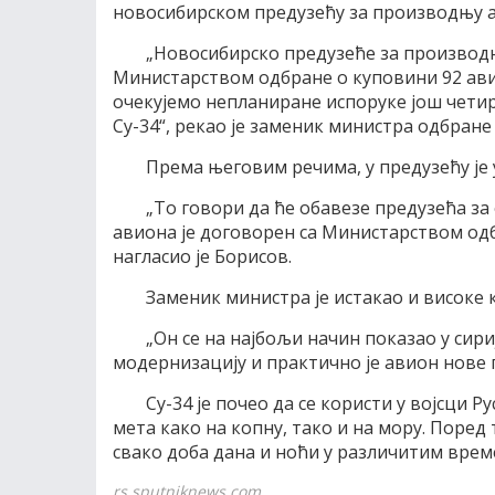
новосибирском предузећу за производњу а
„Новосибирско предузеће за производ
Министарством одбране о куповини 92 авио
очекујемо непланиране испоруке још четир
Су-34“, рекао је заменик министра одбране 
Према његовим речима, у предузећу је 
„То говори да ће обавезе предузећа за
авиона је договорен са Министарством одб
нагласио је Борисов.
Заменик министра је истакао и високе 
„Он се на најбољи начин показао у сир
модернизацију и практично је авион нове ге
Су-34 је почео да се користи у војсци Р
мета како на копну, тако и на мору. Поред
свако доба дана и ноћи у различитим врем
rs.sputniknews.com