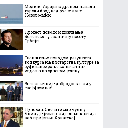
Медији: Украјина дроном напала
турски брод код руске луке
Новоросијск
Протест поводом позивања
Зеленског у званичну посету
Србији
Саопштење поводом резултата
конкурса Министарства културе за
суфинансирање капиталних
издања на српском језику
Зеленски није добродошао ни у
својој земљи!
Пуповац: Ово што смо чули у
Книну је језиво, није демократија,
већ пријетња Хрватској