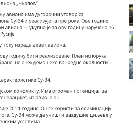
виона „Чкалов“.
њу авиона има дугорочни уговор са
на Су-34 и реализује га пре рока. Ове године
и авиона — укупно је за ову годину наручено 16
Русије.
у току израда девет авиона.
 ову годину бити реализоване. План испорука
ране, не очекујемо неке ванредне околности“,
карактеристике Су-34.
ијском конфликту. Има огроман потенцијал за
нерације“, изјавио је он.
усије 2014. године. Он се користи за елиминацију
 тога, Су-34 може да уништи ваздушне циљеве у
енским условима.