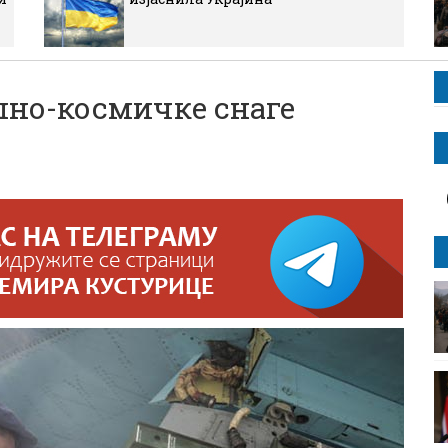
шно-космичке снаге