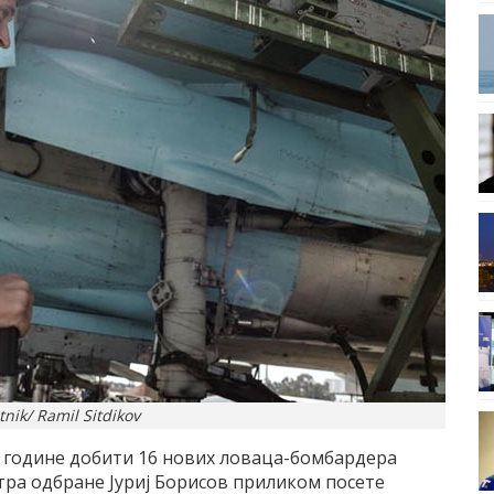
nik/ Ramil Sitdikov
е године добити 16 нових ловаца-бомбардера
тра одбране Јуриј Борисов приликом посете