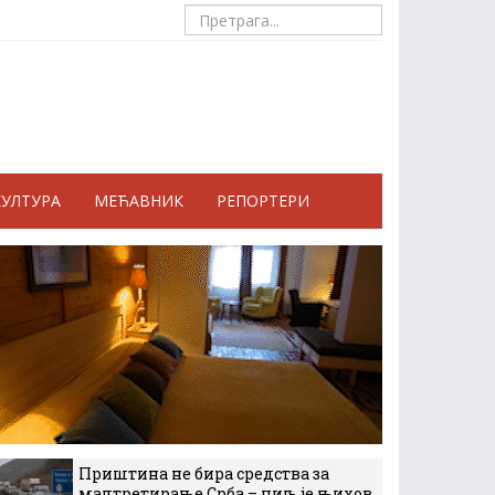
КУЛТУРА
МЕЋАВНИК
РЕПОРТЕРИ
Приштина не бира средства за
малтретирање Срба – циљ је њихов