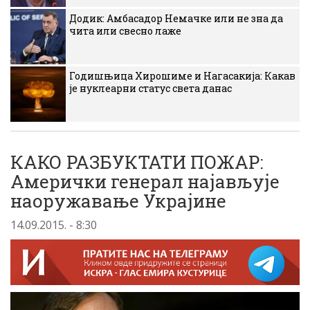
Додик: Амбасадор Немачке или не зна да
чита или свесно лаже
Годишњица Хирошиме и Нагасакија: Какав
је нуклеарни статус света данас
КАКО РАЗБУКТАТИ ПОЖАР:
Амерички генерал најављује
наоружавање Украјине
14.09.2015. - 8:30