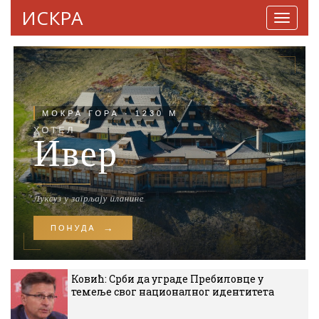
ИСКРА
Навига
Ковић: Срби да уграде Пребиловце у
темеље свог националног идентитета