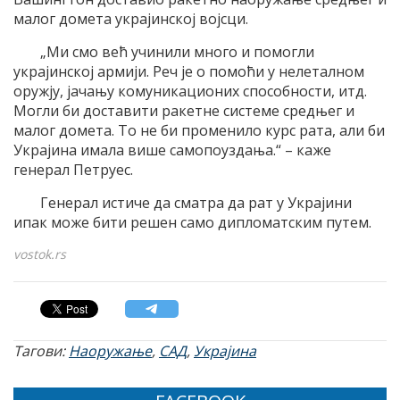
малог домета украјинској војсци.
„Ми смо већ учинили много и помогли
украјинској армији. Реч је о помоћи у нелеталном
оружју, јачању комуникационих способности, итд.
Могли би доставити ракетне системе средњег и
малог домета. То не би променило курс рата, али би
Украјина имала више самопоуздања.“ – каже
генерал Петруес.
Генерал истиче да сматра да рат у Украјини
ипак може бити решен само дипломатским путем.
vostok.rs
Тагови:
Наоружање
,
САД
,
Украјина