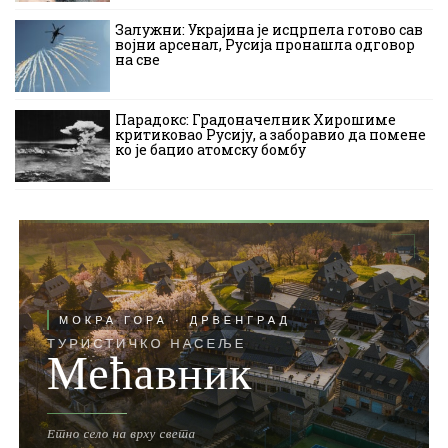
Залужни: Украјина је исцрпела готово сав
војни арсенал, Русија пронашла одговор
на све
Парадокс: Градоначелник Хирошиме
критиковао Русију, а заборавио да помене
ко је бацио атомску бомбу