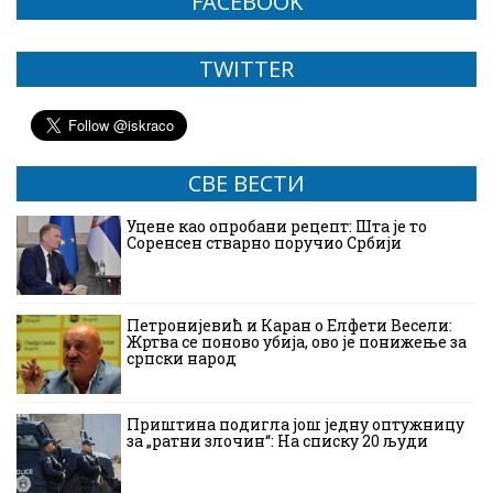
FACEBOOK
TWITTER
СВЕ ВЕСТИ
Уцене као опробани рецепт: Шта је то
Соренсен стварно поручио Србији
Петронијевић и Каран о Елфети Весели:
Жртва се поново убија, ово је понижење за
српски народ
Приштина подигла још једну оптужницу
за „ратни злочин“: На списку 20 људи