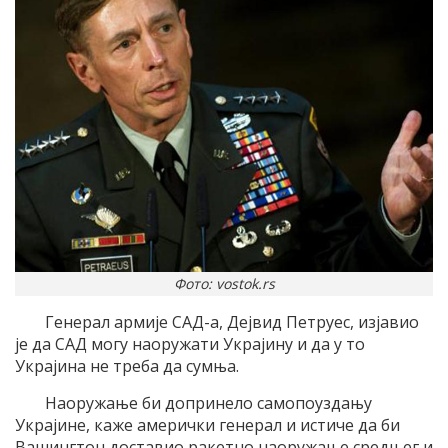
Фото: vostok.rs
Генерал армије САД-а, Дејвид Петруес, изјавио
је да САД могу наоружати Украјину и да у то
Украјина не треба да сумња.
Наоружање би допринело самопоуздању
Украјине, каже амерички генерал и истиче да би
Вашингтон доставио ракетно наоружање средњег и