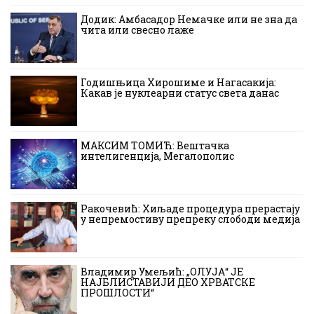
Додик: Амбасадор Немачке или не зна да
чита или свесно лаже
Годишњица Хирошиме и Нагасакија:
Какав је нуклеарни статус света данас
МАКСИМ ТОМИЋ: Вештачка
интелигенција, Мегалополис
Ракочевић: Хиљаде процедура прерастају
у непремостиву препреку слободи медија
Владимир Умељић: „ОЛУЈА“ ЈЕ
НАЈБЛИСТАВИЈИ ДЕО ХРВАТСКЕ
ПРОШЛОСТИ“