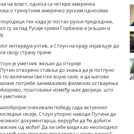
на на власт, односа са четири америчка
вова о тренутним америчко-руским односима.
 породици тек када је постао руски председник,
ко су за пад Русије криви Горбачов и Јељцин и
у.
ог интервјуа учтив, а Стоун на крају изјављује да
е своју страну приче.
Стоун је уметник жељан да открије
 Путин отворено ставља до знања да је потпуно
е по величини светске војне силе, и да његове
азилазе потребе занимљивих филмских остварења.
и обазриво, поштовање између њих двојице, што
и уметника.
 малобројни очекивали победу сада актуелног
оследње сесије, Стоун упорно наводи Путина да
ресивног документарца, верујући да ће добити
ависник од моћи? Да ли себе види као неопходног
ика моћ коју поседује покварила његову визију?