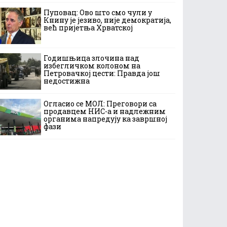
Пуповац: Ово што смо чули у
Книну је језиво, није демократија,
већ пријетња Хрватској
Годишњица злочина над
избегличком колоном на
Петровачкој цести: Правда још
недостижна
Огласио се МОЛ: Преговори са
продавцем НИС-а и надлежним
органима напредују ка завршној
фази