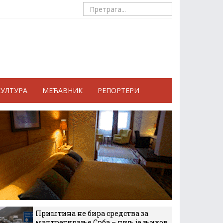
КУЛТУРА
МЕЋАВНИК
РЕПОРТЕРИ
Приштина не бира средства за
малтретирање Срба – циљ је њихов