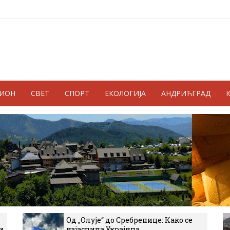
ГИОН
СВЕТ
СПОРТ
ЕКОЛОГИЈА
АНДРИЋГРАД
Од „Олује“ до Сребренице: Како се
и
изјаснила Украјина