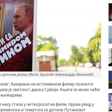
српском језику (Фото: Sputnik/ Александар Милачић)
ном“, базирана на истоименом филму познатог
ла је светлост дана у Србији. Књига се може наћи
 књижарама.
ји нису стали у четворосатни филм, пружа увид у
временски и тематски се дотиче Путиновог