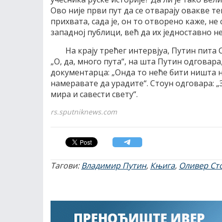
Ово није први пут да се отварају овакве те
прихвата, сада је, он то отворено каже, не
западној публици, већ да их једностaвно не
На крају трећег интервјуа, Путин пита С
„О, да, много пута“, на шта Путин одгова
документарца: „Онда то неће бити ништа н
намеравате да урадите“. Стоун одговара: 
мира и савести свету“.
rs.sputniknews.com
Тагови:
Владимир Путин
,
Књига
,
Оливер Ст