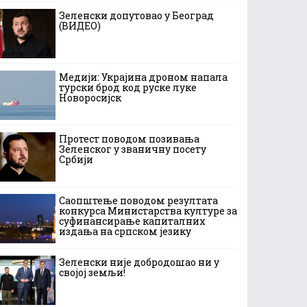
Зеленски допутовао у Београд
(ВИДЕО)
Медији: Украјина дроном напала
турски брод код руске луке
Новоросијск
Протест поводом позивања
Зеленског у званичну посету
Србији
Саопштење поводом резултата
конкурса Министарства културе за
суфинансирање капиталних
издања на српском језику
Зеленски није добродошао ни у
својој земљи!