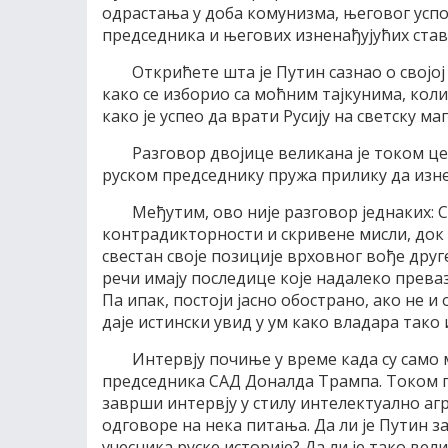
одрастања у доба комунизма, његовог успо
председника и његових изненађујућих ста
Открићете шта је Путин сазнао о својој
како се изборио са моћним тајкунима, коли
како је успео да врати Русију на светску мап
Разговор двојице великана је током цел
руском председнику пружа прилику да изнес
Међутим, ово није разговор једнаких: 
контрадикторности и скривене мисли, док
свестан своје позиције врховног вође друг
речи имају последице које надалеко прев
Па ипак, постоји јасно обострано, ако не 
даје истински увид у ум како владара тако 
Интервју почиње у време када су само
председника САД Доналда Трампа. Током п
заврши интервју у стилу интелектуално аг
одговоре на нека питања. Да ли је Путин з
учесника руске историје? Да ли је тако вел