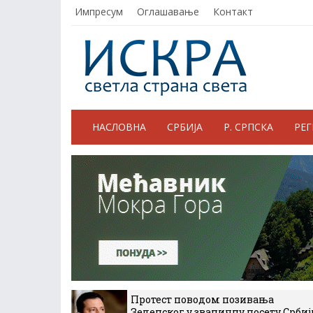
Импресум
Оглашавање
Контакт
НАСЛОВНА
СРБИЈА
Р. СРПСКА
РЕ
Протест поводом позивања
Зеленског у званичну посету Србиј