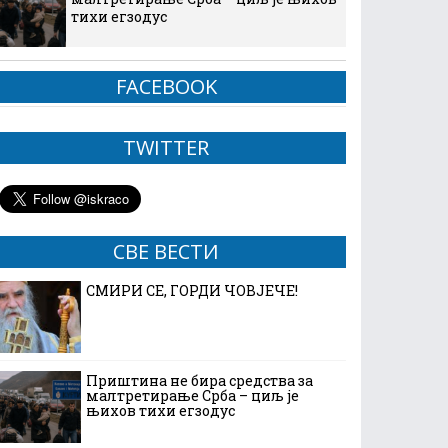
тихи егзодус
FACEBOOK
TWITTER
СВЕ ВЕСТИ
СМИРИ СЕ, ГОРДИ ЧОВЈЕЧЕ!
Приштина не бира средства за
малтретирање Срба – циљ је
њихов тихи егзодус