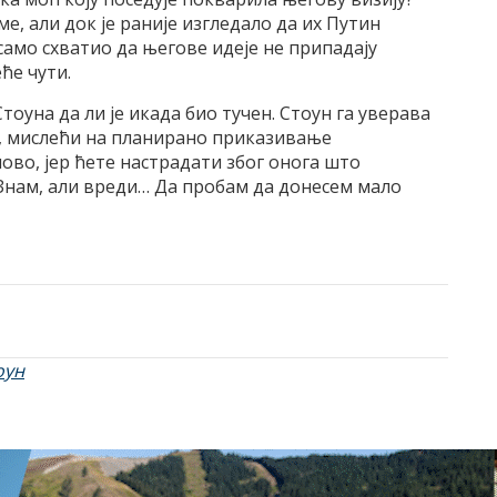
ме, али док је раније изгледало да их Путин
 само схватио да његове идеје не припадају
ће чути.
тоуна да ли је икада био тучен. Стоун га уверава
ра, мислећи на планирано приказивање
ово, јер ћете настрадати због онога што
„Знам, али вреди… Да пробам да донесем мало
оун