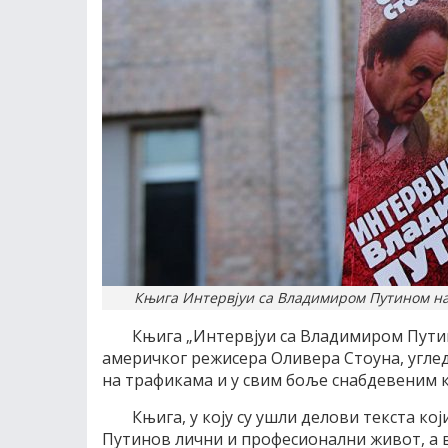
Књига Интервјуи са Владимиром Путином на 
Књига „Интервјуи са Владимиром Пути
америчког режисера Оливера Стоуна, угледа
на трафикама и у свим боље снабдевеним
Књига, у коју су ушли делови текста ко
Путинов лични и професионални живот, а 