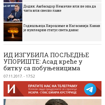
Додик: Амбасадор Немачке или не зна да
чита или свесно лаже
Годишњица Хирошиме и Нагасакија: Какав
је нуклеарни статус света данас
ИД ИЗГУБИЛА ПОСЉЕДЊЕ
УПОРИШТЕ: Асад креће у
битку са побуњеницима
07.11.2017. - 17:52