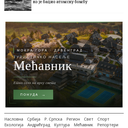
ко је бацио атомску бомбу
Насловна
Србија
Р. Српска
Регион
Свет
Спорт
Екологија
Андрићград
Култура
Мећавник
Репортери