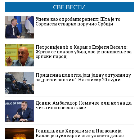
СВЕ ВЕСТИ
Уцене као опробани рецепт: Шта је то
Соренсен стварно поручио Србији
Петронијевић и Каран о Елфети Весели:
Жртва се поново убија, ово је понижење за
српски народ
Приштина подигла још једну оптужницу
за „ратни злочин“: На списку 20 људи
Додик: Амбасадор Немачке или не зна да
чита или свесно лаже
Годишњица Хирошиме и Нагасакија:
Какав је нуклеарни статус света данас