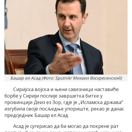
Башар ел Асад (Фото: Sputnik/ Михаил Воскресенский)
Сиријска војска и њени савезници наставиће
борбе у Сирији послије завршетка битке у
провинцији Деиз ез Зор, гдје је „Исламска држава“
изгубила своје посљедње упориште, рекао је данас
предсједник Башар ел Асад.
Асад је сугерисао да би могао да покрене рат