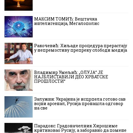
МАКСИМ ТОМИЋ: Вештачка
интелигенција, Мегалополис
Ракочевић: Хиљаде процедура прерастају
у непремостиву препреку слободи медија
Владимир Умељић: „ОЛУЈА“ ЈЕ
НАЈБЛИСТАВИЈИ ДЕО ХРВАТСКЕ
ПРОШЛОСТИ“
Залужни: Украјина је исцрпела готово сав
војни арсенал, Русија пронашла одговор
на све
Парадокс: Градоначелник Хирошиме
критиковао Русију, а заборавио да помене