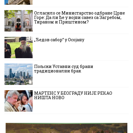
Огласило се Министарство одбране Црне
Горе: Да ли ће у војни савез са Загребом,
Тираном и Приштином?
„Ђедов сабор“ у Осојану
Пољски Уставни суд брани
традиционални брак
МАРТЕНС У БЕОГРАДУ НИЈЕ РЕКАО
НИШТА НОВО