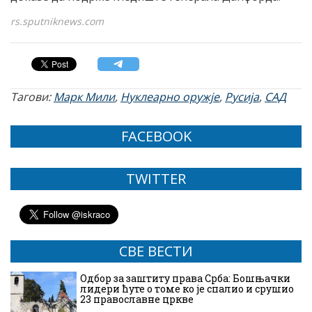
rs.sputniknews.com
Тагови:
Марк Мили
,
Нуклеарно оружје
,
Русија
,
САД
FACEBOOK
TWITTER
СВЕ ВЕСТИ
Одбор за заштиту права Срба: Бошњачки
лидери ћуте о томе ко је спалио и срушио
23 православне цркве