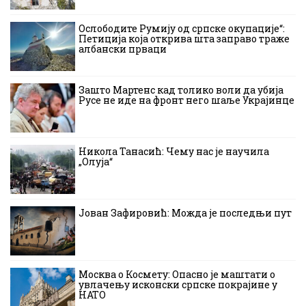
Ослободите Румију од српске окупације“:
Петиција која открива шта заправо траже
албански прваци
Зашто Мартенс кад толико воли да убија
Русе не иде на фронт него шаље Украјинце
Никола Танасић: Чему нас је научила
„Олуја“
Јован Зафировић: Можда је последњи пут
Москва о Космету: Опасно је маштати о
увлачењу исконски српске покрајине у
НАТО