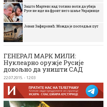
Зашто Мартенс кад толико воли да убија
Русе не иде на фронт него шаље Украјинце
Јован Зафировић: Можда је последњи пут
ГЕНЕРАЛ МАРК МИЛИ:
Нуклеарно оружје Русије
довољно да уништи САД
22.07.2015. - 12:03