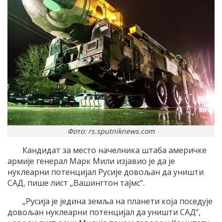
Фото: rs.sputniknews.com
Кандидат за место начелника штаба америчке
армије генерал Марк Мили изјавио је да је
нуклеарни потенцијал Русије довољан да уништи
САД, пише лист „Вашингтон тајмс“.
„Русија је једина земља на планети која поседује
довољан нуклеарни потенцијал да уништи САД“,