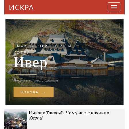
ИСКРА
Навига
Никола Танасић: Чему нас је научила
„Олуја“