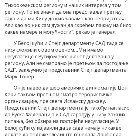
Тихоокеанском региону и наших интереса у том
региону. То не значи да она представља претњу
сада и да ми Кину доживљавамо као непријатеља.
Али као војник сам дужан да скрећем пажњу на било
какве намере и могућности“, рекао је генерал.
У Белој кући и Стејт департменту САД тада се
нису сложили с овом оценом. „Ми имамо
несугласице с Русијом због њеног деловања у
региону. Али не сматрамо је претњом за постојање
САД“, закључио је представник Стејт департмента
Марк Тонер.
Он је навео да шеф америчке дипломатије Џон
Кери таквом претњом сматра терористичке
организације, пре свега Исламску државу.
Представник Стејт департмента је такође нагласио
да Руска Федерација и САД сарађују у низу важних
питања, без обзира на постојеће несугласице. У
Белој кући су изјавили да за сада немају никакве
доказе да подрже гледиште генерала Данфорда.