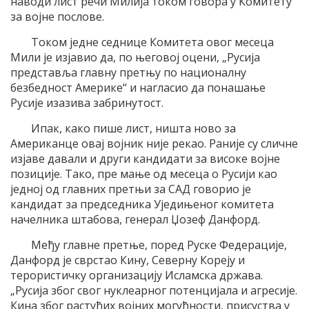
наводи лист речи Милија током говора у Комитету
за војне послове.
Током једне седнице Комитета овог месеца
Мили је изјавио да, по његовој оцени, „Русија
представља главну претњу по националну
безбедност Америке“ и нагласио да понашање
Русије изазива забринутост.
Ипак, како пише лист, ништа ново за
Американце овај војник није рекао. Раније су сличне
изјаве давали и други кандидати за високе војне
позиције. Тако, пре мање од месеца о Русији као
једној од главних претњи за САД говорио је
кандидат за председника Уједињеног комитета
начелника штабова, генерал Џозеф Данфорд.
Међу главне претње, поред Руске Федерације,
Данфорд је сврстао Кину, Северну Кореју и
терористичку организацију Исламска држава.
„Русија због свог нуклеарног потенцијала и агресије.
Кина због растућих војних могућности, присуства у