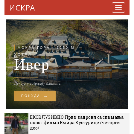
ИСКРА
Навига
ЕКСКЛУЗИВНО Први кадрови са снимања
новог филма Емира Кустурице /четврти
део/