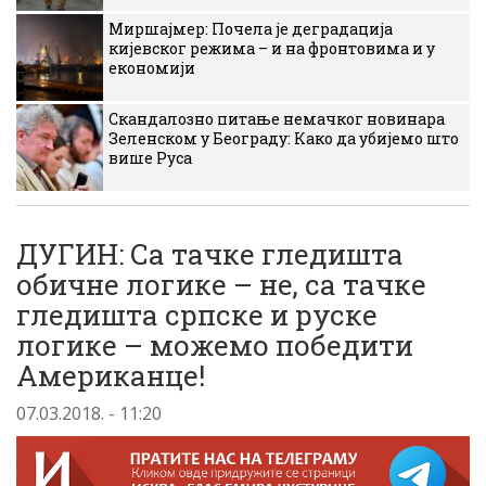
Миршајмер: Почела је деградација
кијевског режима – и на фронтовима и у
економији
Скандалозно питање немачког новинара
Зеленском у Београду: Како да убијемо што
више Руса
ДУГИН: Са тачке гледишта
обичне логике – не, са тачке
гледишта српске и руске
логике – можемо победити
Американце!
07.03.2018. - 11:20