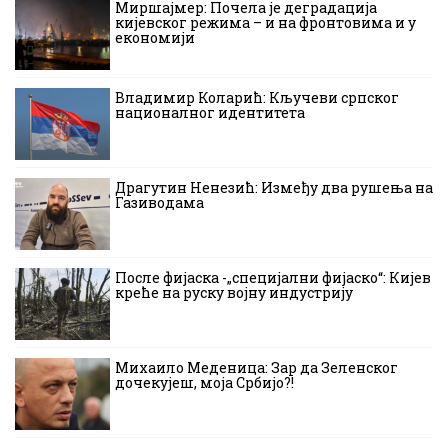
Миршајмер: Почела је деградација
кијевског режима – и на фронтовима и у
економији
Владимир Коларић: Кључеви српског
националног идентитета
Драгутин Ненезић: Између два рушења на
Газиводама
После фијаска -„специјални фијаско“: Кијев
креће на руску војну индустрију
Михаило Меденица: Зар да Зеленског
дочекујеш, моја Србијо?!