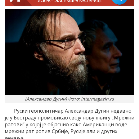
(Александар Дугин) Фото: intermagazin.rs
Руски геополитичар Александар Дугин недавно
је у Београду промовисао своју нову књигу „Мрежни
ратови“ у којој је објаснио како Американци воде
мрежни рат ротив Србије, Русије али и других
земаља.