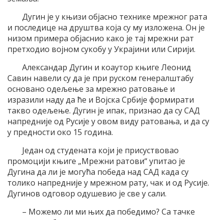
Дугин је у књизи објасно технике мрежног рата
и последице на друштва која су му изложена. Он је
низом примера објаснио како је тај мрежни рат
претходио војном сукобу у Украјини или Сирији.
Александар Дугин и коаутoр књиге Леонид
Савин навели су да је при руском генералштабу
основано одељење за мрежно ратовање и
изразили наду да ће и Војска Србије формирати
такво одељење. Дугин је ипак, признао да су САД
напредније од Русије у овом виду ратовања, и да су
у предности око 15 година.
Један од студената који је присуствовао
промоцији књиге „Мрежни ратови“ упитао је
Дугина да ли је могућа победа над САД када су
толико напредније у мрежном рату, чак и од Русије.
Дугинов одговор одушевио је све у сали.
– Можемо ли ми њих да победимо? Са тачке