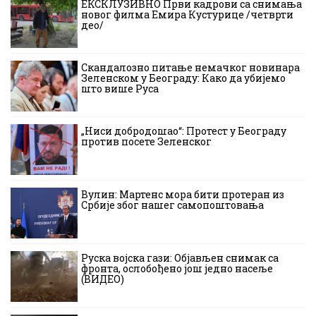
ЕКСКЛУЗИВНО Први кадрови са снимања
новог филма Емира Кустурице /четврти
део/
Скандалозно питање немачког новинара
Зеленском у Београду: Како да убијемо
што више Руса
„Ниси добродошао“: Протест у Београду
против посете Зеленског
Вулин: Мартенс мора бити протеран из
Србије због нашег самопоштовања
Руска војска гази: Објављен снимак са
фронта, ослобођено још једно насеље
(ВИДЕО)