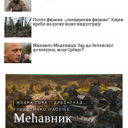
После фијаска -„специјални фијаско“: Кијев
креће на руску војну индустрију
Михаило Меденица: Зар да Зеленског
дочекујеш, моја Србијо?!