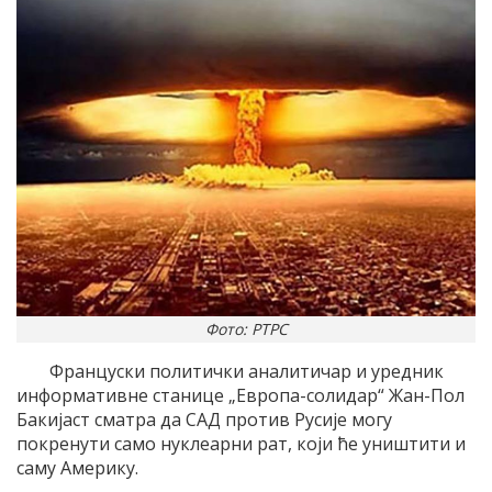
Фото: РТРС
Француски политички аналитичар и уредник
информативне станице „Европа-солидар“ Жан-Пол
Бакијаст сматра да САД против Русије могу
покренути само нуклеарни рат, који ће уништити и
саму Америку.