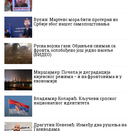
Вулин: Мартенс мора бити протеран из
Србије због нашег самопоштовања
Руска војска гази: Објављен снимак са
фронта, ослобођено још једно насеље
(ВИДЕО)
Миршајмер: Почела је деградација
кијевског режима – и на фронтовима и у
економији
Владимир Коларић: Кључеви српског
националног идентитета
Драгутин Ненезић: Између два рушења на
Газиводама