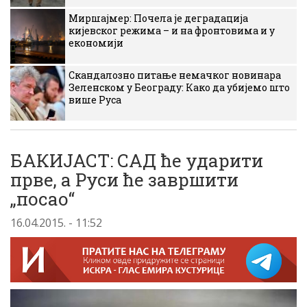
Миршајмер: Почела је деградација
кијевског режима – и на фронтовима и у
економији
Скандалозно питање немачког новинара
Зеленском у Београду: Како да убијемо што
више Руса
БАКИЈАСТ: САД ће ударити
прве, а Руси ће завршити
„посао“
16.04.2015. - 11:52