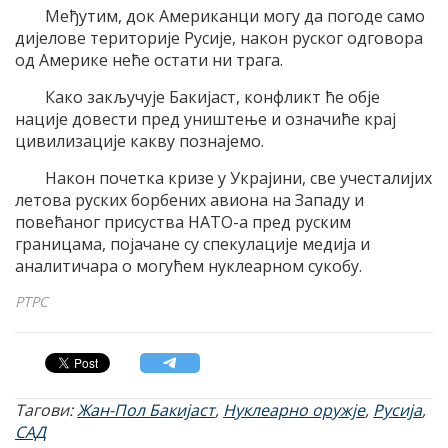
Међутим, док Американци могу да погоде само
дијелове територије Русије, након руског одговора
од Америке неће остати ни трага.
Како закључује Бакијаст, конфликт ће обје
нације довести пред уништење и означиће крај
цивилизације какву познајемо.
Након почетка кризе у Украјини, све учесталијих
летова руских борбених авиона на Западу и
повећаног присуства НАТО-а пред руским
границама, појачане су спекулације медија и
аналитичара о могућем нуклеарном сукобу.
РТРС
Тагови:
Жан-Пол Бакијаст
,
Нуклеарно оружје
,
Русија
,
САД