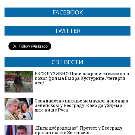
FACEBOOK
TWITTER
СВЕ ВЕСТИ
ЕКСКЛУЗИВНО Први кадрови са снимања
новог филма Емира Кустурице /четврти
део/
Скандалозно питање немачког новинара
Зеленском у Београду: Како да убијемо
што више Руса
„Ниси добродошао“: Протест у Београду
против посете Зеленског