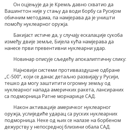
Он оцјењује да је Кремљ давно схватио да
Вашингтон није у стању да води борбу са Русијом
обичним методама, па намјерава да је уништи
помоћу нуклеарног оружја.
Бакијаст истиче да, у случају ескалације сукоба
између двије земље, Бијела кућа намјерава да
нанесе први превентивни нуклеарни удар.
Новинар описује сљедећу апокалиптичну слику:
Најновији системи противваздушне одбране
„С-500“, који се данас детаљно развијају у Русији,
тешко да могу заштитити огромну земљу од
нуклеарног напада америчких ракета, лансираних
са подморница Ратне морнарице САД.
Након активације америчког нуклеарног
оружја, услиједиће ударац са руских нуклеарних
подморница. Неке од њих се налазе на борбеном
дежурству у непосредној близини обала САД.