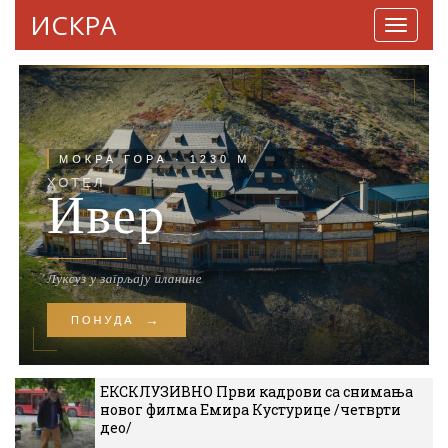
ИСКРА
Навига
ЕКСКЛУЗИВНО Први кадрови са снимања
новог филма Емира Кустурице /четврти
део/