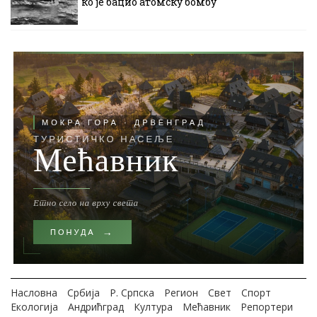
ко је бацио атомску бомбу
Насловна
Србија
Р. Српска
Регион
Свет
Спорт
Екологија
Андрићград
Култура
Мећавник
Репортери