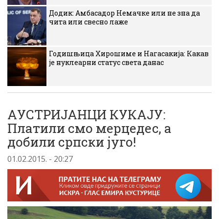
Додик: Амбасадор Немачке или не зна да
чита или свесно лаже
Годишњица Хирошиме и Нагасакија: Какав
је нуклеарни статус света данас
АУСТРИЈАНЦИ КУКАЈУ:
Платили смо мерцедес, а
добили српски југо!
01.02.2015. - 20:27