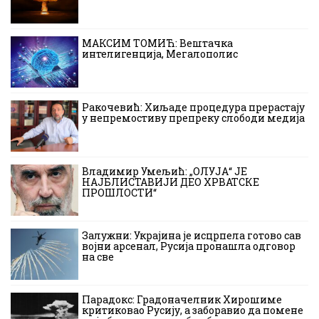
МАКСИМ ТОМИЋ: Вештачка
интелигенција, Мегалополис
Ракочевић: Хиљаде процедура прерастају
у непремостиву препреку слободи медија
Владимир Умељић: „ОЛУЈА“ ЈЕ
НАЈБЛИСТАВИЈИ ДЕО ХРВАТСКЕ
ПРОШЛОСТИ“
Залужни: Украјина је исцрпела готово сав
војни арсенал, Русија пронашла одговор
на све
Парадокс: Градоначелник Хирошиме
критиковао Русију, а заборавио да помене