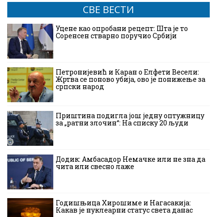
СВЕ ВЕСТИ
Уцене као опробани рецепт: Шта је то
Соренсен стварно поручио Србији
Петронијевић и Каран о Елфети Весели:
Жртва се поново убија, ово је понижење за
српски народ
Приштина подигла још једну оптужницу
за „ратни злочин“: На списку 20 људи
Додик: Амбасадор Немачке или не зна да
чита или свесно лаже
Годишњица Хирошиме и Нагасакија:
Какав је нуклеарни статус света данас