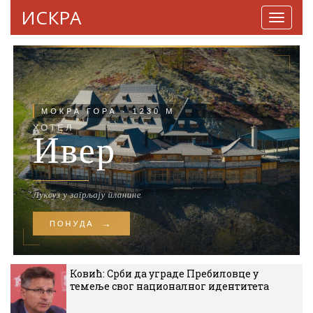
ИСКРА
Навига
Ковић: Срби да уграде Пребиловце у
темеље свог националног идентитета