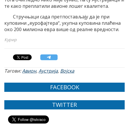
те како преплатили авионе лошег квалитета.
Стручњаци сада претпостављају да је при
куповини „еурофајтера“, укупна куповина плаћена
око 200 милиона евра више од реалне вредности.
Курир
Тагови:
Авион
,
Аустрија
,
Војска
FACEBOOK
TWITTER