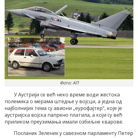
Фото: АП
У Аустрији се већ неко време води жестока
полемика о мерама штедње у војсци, а једна од
најболнијих тема су авиони „еурофајтер“, које је
аустријска војска папрено платила, а који су већ
приликом преузимања имали озбиљне кварове.
Посланик Зелених у савезном парламенту Петер