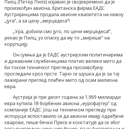
Пилц (Петер Пилз) изјавио је својевремено да је
произвођач авиона, британска фирма ЕАДС
Аустријанцима продала авионе квалитета на нивоу
„југа“, а за цену „мерцедеса“!
„Ура, добили смо југо, по цени мерцедеса!“,
рекао је Пилц, уз опаску да му то „мирише“ на
корупцију.
Он сумња да је ЕАДС аустријским политичарима
и државним службеницима платио велики мито да
би током техничког прегледа прозивођачу
прогледали кроз прсте. Тајно се шушка да је за тај
лажирани преглед плаћен мито од осам милиона
евра.
Аустрија је пре десет година за 1,969 милиарди
евра купила 18 борбених авиона „еурофајтер“ од
компаније ЕАДС. Још на техничком прегледу при
испоруци испоставило се да авиони имају одређене
кварове, пише бечки Пресе и констатује да се због
тога очигледно нико није бунио, па су Аустријанци и