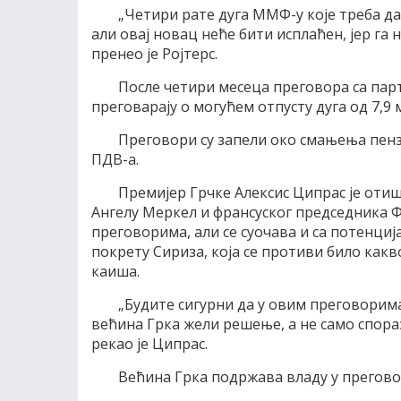
„Четири рате дуга ММФ-у које треба да 
али овај новац неће бити исплаћен, јер га н
пренео је Ројтерс.
После четири месеца преговора са пар
преговарају о могућем отпусту дуга од 7,9 
Преговори су запели око смањења пенз
ПДВ-а.
Премијер Грчке Алексис Ципрас је отиш
Ангелу Меркел и франсуског председника Ф
преговорима, али се суочава и са потенци
покрету Сириза, која се противи било как
каиша.
„Будите сигурни да у овим преговори
већина Грка жели решење, а не само спор
рекао је Ципрас.
Већина Грка подржава владу у прегов