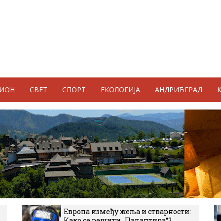
ГИОН
СВЕТ
СПОРТ
ЕКОЛОГИЈА
АНДРИЋГРАД
Европа између жеља и стварности:
Како се решити „Палантира“?