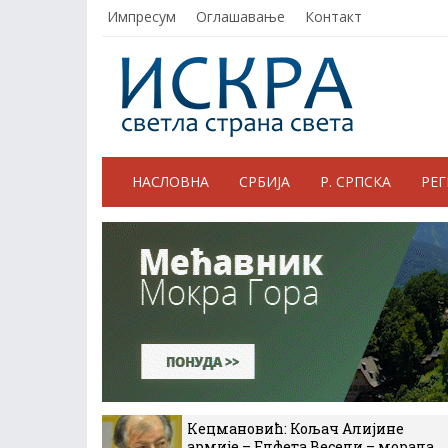
Импресум
Оглашавање
Контакт
НАСЛОВНА
СРБИЈА
Р. СРПСКА
РЕ
Кецмановић: Кољач Алијине
армије – Елфета Весели – морала