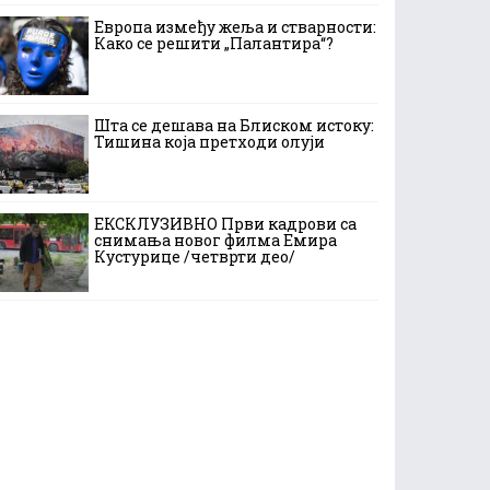
Европа између жеља и стварности:
Како се решити „Палантира“?
Шта се дешава на Блиском истоку:
Тишина која претходи олуји
ЕКСКЛУЗИВНО Први кадрови са
снимања новог филма Емира
Кустурице /четврти део/