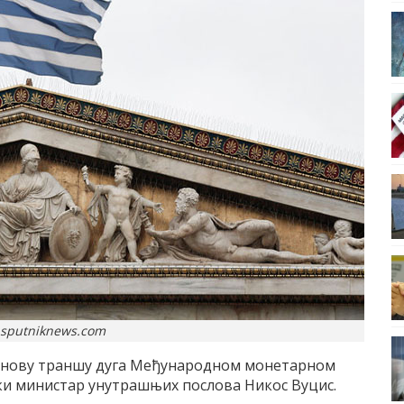
.sputniknews.com
и нову траншу дуга Међународном монетарном
чки министар унутрашњих послова Никос Вуцис.