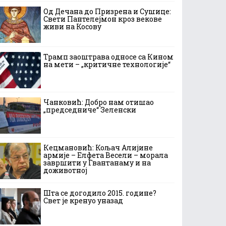
Од Дечана до Призрена и Сушице:
Свети Пантелејмон кроз векове
живи на Косову
Трамп заоштрава односе са Кином
на мети – „критичне технологије“
Чанковић: Добро нам отишао
„председниче“ Зеленски
Кецмановић: Кољач Алијине
армије – Елфета Весели – морала
завршити у Гвантанаму и на
доживотној
Шта се догодило 2015. године?
Свет је кренуо уназад