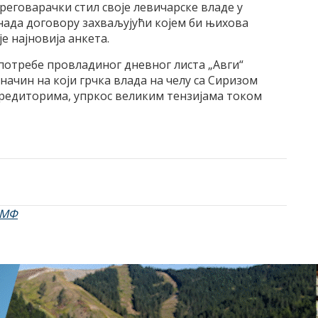
еговарачки стил своје левичарске владе у
нада договору захваљујући којем би њихова
е најновија анкета.
 потребе провладиног дневног листа „Авги“
начин на који грчка влада на челу са Сиризом
редиторима, упркос великим тензијама током
МФ