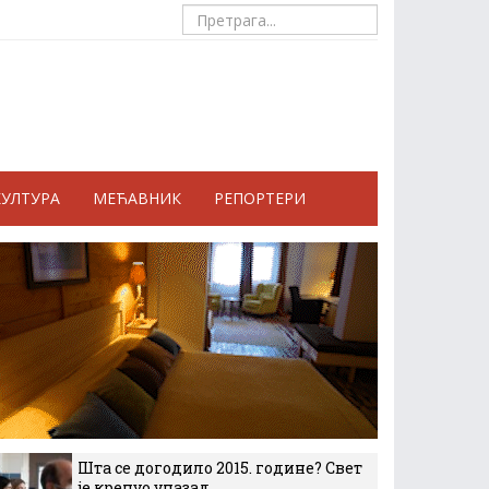
КУЛТУРА
МЕЋАВНИК
РЕПОРТЕРИ
Шта се догодило 2015. године? Свет
је кренуо уназад