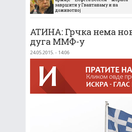
завршити у Гвантанаму и на
доживотној
АТИНА: Грчка нема но
дуга ММФ-у
24.05.2015. - 14:06