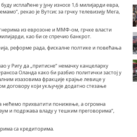
буду исплаћене у јуну износе 1,6 милијарди евра,
емамо“, рекао је Вутсис за грчку телевизију Мега,
тнерима из еврозоне и ММФ-ом, грчке власти
милијарди, као би се спречио банкрот.
ија, реформе рада, фискалне полтике и повећања
ао у Ригу да „притисне“ немачку канцеларку
рансоа Оланда како би разбио политички застој у
јалним изазовима фракције крајње левице у
вом договору који укључује додатно стезање
ма нећемо прихватити понижење, а огромна
азум и подржава владу у тешким преговорима“,
орима са кредиторима.