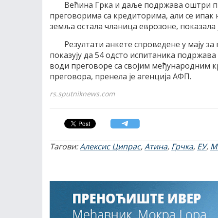
Већина Грка и даље подржава оштри пр
преговорима са кредиторима, али се ипак 
земља остала чланица еврозоне, показала ј
Резултати анкете спроведене у мају за
показују да 54 одсто испитаника подржава 
води преговоре са својим међународним к
преговора, пренела је агенција АФП.
rs.sputniknews.com
Тагови:
Алексис Ципрас
,
Атина
,
Грчка
,
ЕУ
,
М