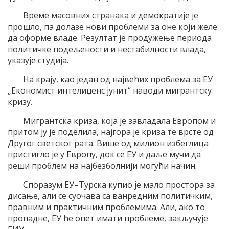
Време масовних странака и демократије је
прошло, па долазе нови проблеми за оне који желе
да оформе владе. Резултат је продужење периода
политичке подељености и нестабилности влада,
указује студија.
На крају, као један од највећих проблема за ЕУ
„Економист интелиџенс јунит“ наводи мигрантску
кризу.
Мигрантска криза, која је завладала Европом и
притом ју је поделила, најгора је криза те врсте од
Другог светског рата. Више од милион избеглица
пристигло је у Европу, док се ЕУ и даље мучи да
реши проблем на најбезболнији могући начин.
Споразум ЕУ–Турска купио је мало простора за
дисање, али се суочава са ванредним политичким,
правним и практичним проблемима. Али, ако то
пропадне, ЕУ ће опет имати проблеме, закључује