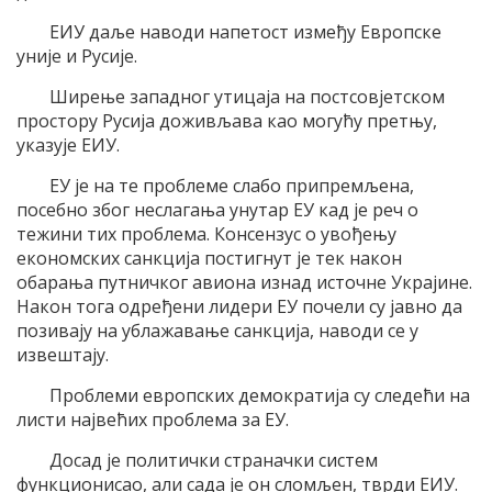
ЕИУ даље наводи напетост између Европске
уније и Русије.
Ширење западног утицаја на постсовјетском
простору Русија доживљава као могућу претњу,
указује ЕИУ.
ЕУ је на те проблеме слабо припремљена,
посебно због неслагања унутар ЕУ кад је реч о
тежини тих проблема. Консензус о увођењу
економских санкција постигнут је тек након
обарања путничког авиона изнад источне Украјине.
Након тога одређени лидери ЕУ почели су јавно да
позивају на ублажавање санкција, наводи се у
извештају.
Проблеми европских демократија су следећи на
листи највећих проблема за ЕУ.
Досад је политички страначки систем
функционисао, али сада је он сломљен, тврди ЕИУ.