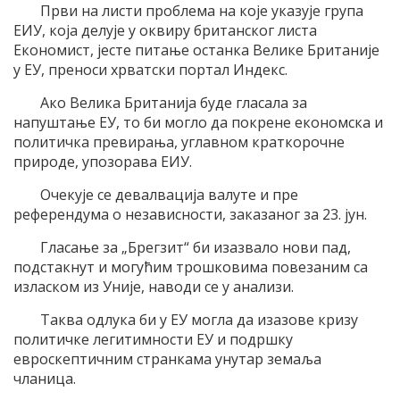
Први на листи проблема на које указује група
ЕИУ, која делује у оквиру британског листа
Економист, јесте питање останка Велике Британије
у ЕУ, преноси хрватски портал Индекс.
Ако Велика Британија буде гласала за
напуштање ЕУ, то би могло да покрене економска и
политичка превирања, углавном краткорочне
природе, упозорава ЕИУ.
Очекује се девалвација валуте и пре
референдума о независности, заказаног за 23. јун.
Гласање за „Брегзит“ би изазвало нови пад,
подстакнут и могућим трошковима повезаним са
изласком из Уније, наводи се у анализи.
Таква одлука би у ЕУ могла да изазове кризу
политичке легитимности ЕУ и подршку
евроскептичним странкама унутар земаља
чланица.