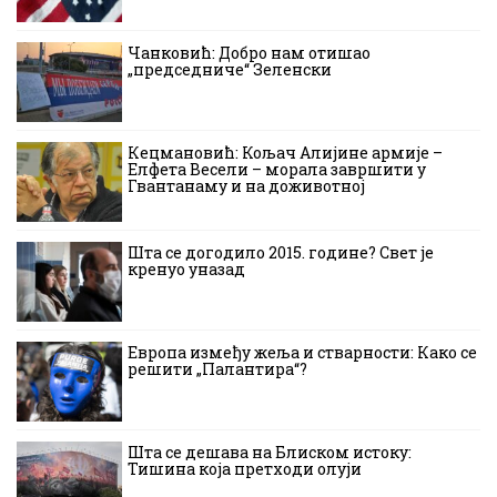
Чанковић: Добро нам отишао
„председниче“ Зеленски
Кецмановић: Кољач Алијине армије –
Елфета Весели – морала завршити у
Гвантанаму и на доживотној
Шта се догодило 2015. године? Свет је
кренуо уназад
Европа између жеља и стварности: Како се
решити „Палантира“?
Шта се дешава на Блиском истоку:
Тишина која претходи олуји