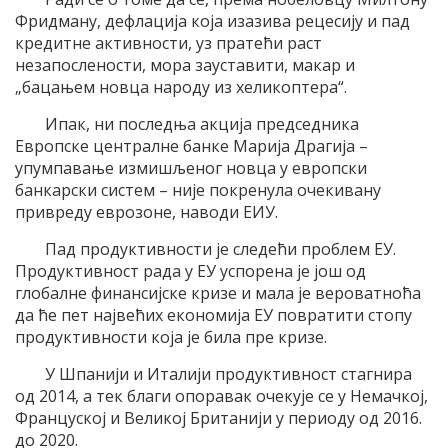
Фридману, дефлација која изазива рецесију и пад
кредитне активности, уз пратећи раст
незапослености, мора зауставити, макар и
„бацањем новца народу из хеликоптера“.
Ипак, ни последња акција председника
Европске централне банке Марија Драгија –
упумпавање измишљеног новца у европски
банкарски систем – није покренула очекивану
привреду еврозоне, наводи ЕИУ.
Пад продуктивности је следећи проблем ЕУ.
Продуктивност рада у ЕУ успорена је још од
глобалне финансијске кризе и мала је вероватноћа
да ће пет највећих економија ЕУ повратити стопу
продуктивности која је била пре кризе.
У Шпанији и Италији продуктивност стагнира
од 2014, а тек благи опоравак очекује се у Немачкој,
Француској и Великој Британији у периоду од 2016.
до 2020.