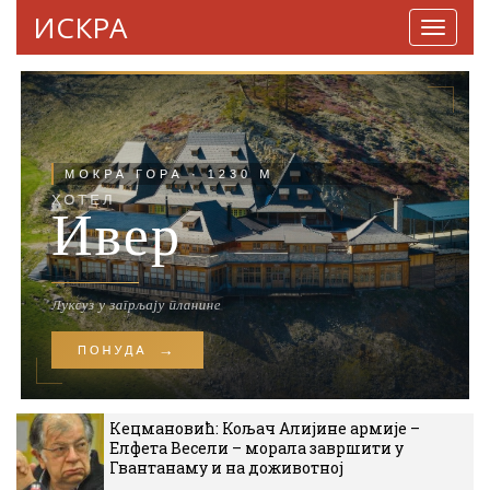
ИСКРА
Навига
Кецмановић: Кољач Алијине армије –
Елфета Весели – морала завршити у
Гвантанаму и на доживотној