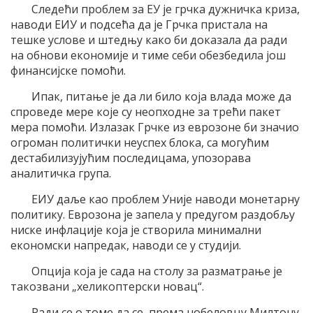
Следећи проблем за ЕУ је грчка дужничка криза,
наводи ЕИУ и подсећа да је Грчка пристала на
тешке услове и штедњу како би доказала да ради
на обнови економије и тиме себи обезбедила још
финансијске помоћи.
Ипак, питање је да ли било која влада може да
спроведе мере које су неопходне за трећи пакет
мера помоћи. Излазак Грчке из еврозоне би значио
огроман политички неуспех блока, са могућим
дестабилизујућим последицама, упозорава
аналитичка група.
ЕИУ даље као проблем Уније наводи монетарну
политику. Еврозона је запела у предугом раздобљу
ниске инфлације која је створила минимални
економски напредак, наводи се у студији.
Опција која је сада на столу за разматрање је
такозвани „хеликоптерски новац“.
Ради се о томе да се, према нобеловцу Милтону