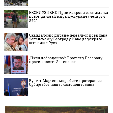
ЕКСКЛУЗИВНО Први кадрови са снимања
новог филма Емира Кустурице /четврти
део/
Скандалозно питање немачког новинара
Зеленском у Београду: Како да убијемо
што више Руса
„Ниси добродошао“: Протест у Београду
против посете Зеленског
Вулин: Мартенс мора бити протеран из
Србије због нашег самопоштовања