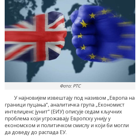
Фото: РТС
У најновијем извештају под називом „Европа на
граници пуцања“, аналитичка група „Економист
интелиџенс јунит“ (ЕИУ) описује седам кључних
проблема који угрожавају Европску унију у
економском и политичком смислу и који би могли
да доведу до распада ЕУ.