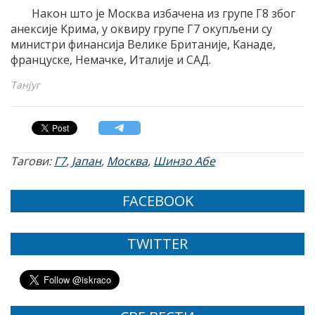
Након што jе Mосква избачена из групе Г8 због
анексиjе Kрима, у оквиру групе Г7 окупљени су
министри финансиjа Велике Британиjе, Kанаде,
француске, Немачке, Италиjе и СAД.
Танјуг
Тагови:
Г7
,
Јапан
,
Москва
,
Шинзо Aбе
FACEBOOK
TWITTER