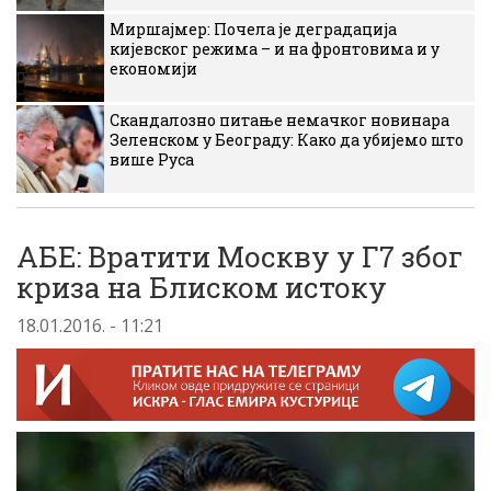
Миршајмер: Почела је деградација
кијевског режима – и на фронтовима и у
економији
Скандалозно питање немачког новинара
Зеленском у Београду: Како да убијемо што
више Руса
AБЕ: Вратити Mоскву у Г7 због
криза на Блиском истоку
18.01.2016. - 11:21