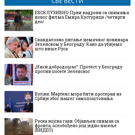
СВЕ ВЕСТИ
ЕКСКЛУЗИВНО Први кадрови са снимања
новог филма Емира Кустурице /четврти
део/
Скандалозно питање немачког новинара
Зеленском у Београду: Како да убијемо
што више Руса
„Ниси добродошао“: Протест у Београду
против посете Зеленског
Вулин: Мартенс мора бити протеран из
Србије због нашег самопоштовања
Руска војска гази: Објављен снимак са
фронта, ослобођено још једно насеље
(ВИДЕО)