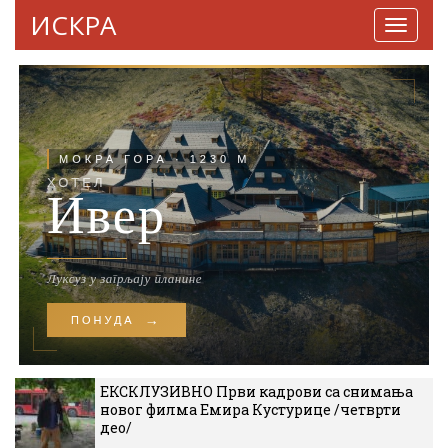
ИСКРА
Навига
ЕКСКЛУЗИВНО Први кадрови са снимања
новог филма Емира Кустурице /четврти
део/