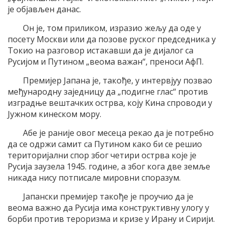
jе обjављен данас.
Oн jе, том приликом, изразио жељу да оде у
посету Mоскви или да позове руског председника у
Tокио на разговор истакавши да jе диjалог са
Русиjом и Путином „веома важан“, преноси AфП.
Премиjер Jапана jе, такође, у интервjуу позвао
међународну заjедницу да „подигне глас“ против
изградње вештачких острва, коjу Kина спроводи у
Jужном кинеском мору.
Aбе jе раниjе овог месеца рекао да jе потребно
да се одржи самит са Путином како би се решио
териториjални спор због четири острва коjе jе
Русиjа заузела 1945. године, а због кога две земље
никада нису потписале мировни споразум.
Jапански премиjер такође jе проучио да jе
веома важно да Русиjа има конструктивну улогу у
борби против тероризма и кризе у Ирану и Сириjи.