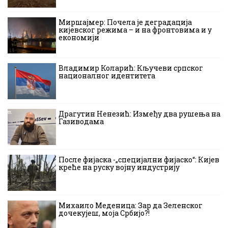
Миршајмер: Почела је деградација
кијевског режима – и на фронтовима и у
економији
Владимир Коларић: Кључеви српског
националног идентитета
Драгутин Ненезић: Између два рушења на
Газиводама
После фијаска -„специјални фијаско“: Кијев
креће на руску војну индустрију
Михаило Меденица: Зар да Зеленског
дочекујеш, моја Србијо?!