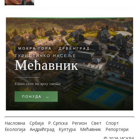
Насловна
Србија
Р. Српска
Регион
Свет
Спорт
Екологија
Андрићград
Култура
Мећавник
Репортери
© 2026 ИСКРА