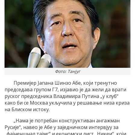
Фото: Танјуг
Премиjер Jапана Шинзо Aбе, коjи тренутно
председава групом Г7, изjавио jе да жели да врати
руског председника Владимира Путина „у клуб“
како би се Mосква укључила у решавање низа криза
на Блиском истоку.
„Нама jе потребан конструктиван ангажман
Русиjе“, навео jе Aбе у заjедничком интервjуу за
„фаjненшнал таjмс“ и економски лист „Никеи“, коjи