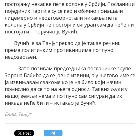
постојању некакве пете колоне у Србији. Посланици
појединих партија су се као и обично понашали
лицемерно и неодговорно, али никаква пета
колона у Србији не постоји и сигуран сам да неће ни
постојати – поручио је Вучић.
Вучић је за Танјуг рекао да је такав речник
према политичким противницима потпуно
недозвољен.
– Зато позивам председника посланичке групе
Зорана Бабића да се јавно извини, а у његово име се
ја извињавам свакоме ко је на било који начин
помислио да се то на њега односи. Таквих људи у
нашој земљи нема и потпуно сам сигуран да их
никада неће бити – истакао је Вучић.
Блиц, Танјуг