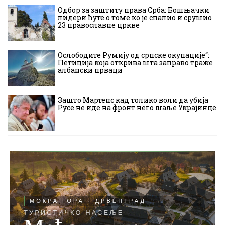
Одбор за заштиту права Срба: Бошњачки
лидери ћуте о томе ко је спалио и срушио
23 православне цркве
Ослободите Румију од српске окупације“:
Петиција која открива шта заправо траже
албански прваци
Зашто Мартенс кад толико воли да убија
Русе не иде на фронт него шаље Украјинце