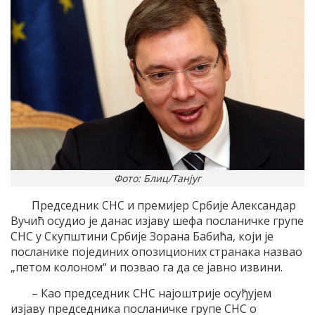
Фото: Блиц/Танјуг
Председник СНС и премијер Србије Александар
Вучић осудио је данас изјаву шефа посланичке групе
СНС у Скупштини Србије Зорана Бабића, који је
посланике појединих опозиционих странака назвао
„петом колоном“ и позвао га да се јавно извини.
– Као председник СНС најоштрије осуђујем
изјаву председника посланичке групе СНС о