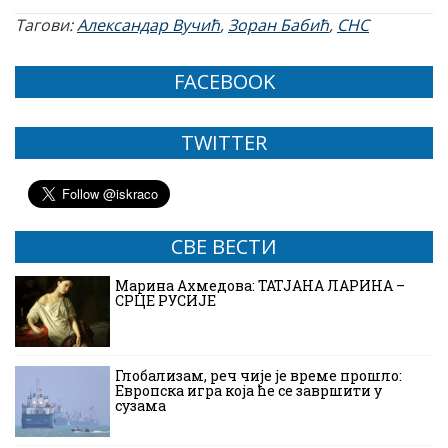
Тагови:
Александар Вучић
,
Зоран Бабић
,
СНС
FACEBOOK
TWITTER
СВЕ ВЕСТИ
Марина Ахмедова: ТАТЈАНА ЛАРИНА –
СРЦЕ РУСИЈЕ
Глобализам, реч чије је време прошло:
Европска игра која ће се завршити у
сузама