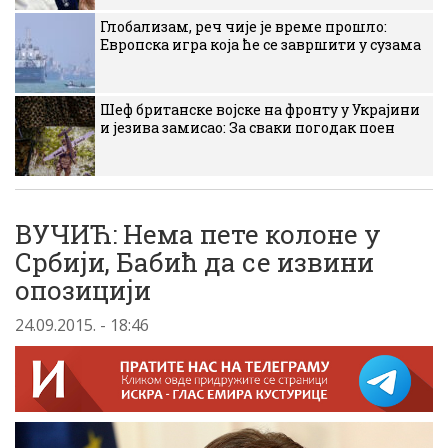
Глобализам, реч чије је време прошло:
Европска игра која ће се завршити у сузама
Шеф британске војске на фронту у Украјини
и језива замисао: За сваки погодак поен
ВУЧИЋ: Нема пете колоне у
Србији, Бабић да се извини
опозицији
24.09.2015. - 18:46