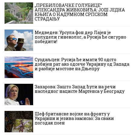
„ПРЕБИЛОВАЧКЕ ГОЛУБИЦЕ“
АЛЕКСАНДРА ЖИВКОВИЋА: ЈОШ ЈЕДНА
КЊИГА О НАДУМНОМ СРПСКОМ
СТРАДАЊУ
Медведев: Урсула фон дер Лајен је
полудели гинеколог, а Русија ће сигурно
победити!
Суздаљцев: Русија ће имати 90 одсто
добијен рат ако одсече Украјину од Запада
и разбије мостове на Дњепру
Захарова: Зашто Запад ћути на речи
наследног нацисте Мартенса у Београду
Шеф британске војске на фронту у
Украјини и језива замисао: За сваки
погодак поен