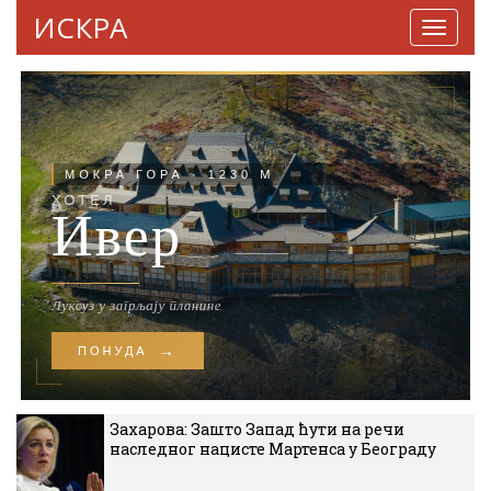
ИСКРА
Навига
Захарова: Зашто Запад ћути на речи
наследног нацисте Мартенса у Београду