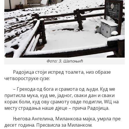
Фото: З. Шапоњић
Радојица стоји испред тоалета, низ образе
четвороструке сузе:
– Грехода од бога и срамота од људи. Куд ме
притисла мука, куд ме, јадног, сваки дан и сваки
корак боли, куд ову срамоту овде подигли, WЦ на
месту страдања наше дјеце – прича Радојица.
Његова Ангелина, Миланкова мајка, умрла пре
десет година. Пресвисла за Миланком.