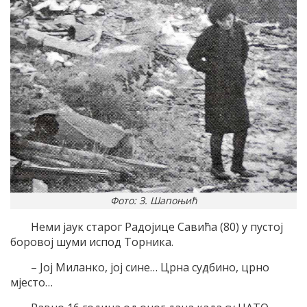
Фото: З. Шапоњић
Неми јаук старог Радојице Савића (80) у пустој
боровој шуми испод Торника.
– Јој Миланко, јој сине… Црна судбино, црно
мјесто…