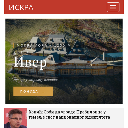
ИСКРА
Навига
Ковић: Срби да уграде Пребиловце у
темеље свог националног идентитета