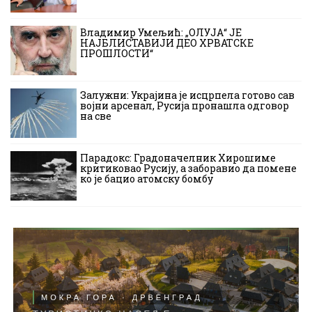
Владимир Умељић: „ОЛУЈА“ ЈЕ
НАЈБЛИСТАВИЈИ ДЕО ХРВАТСКЕ
ПРОШЛОСТИ“
Залужни: Украјина је исцрпела готово сав
војни арсенал, Русија пронашла одговор
на све
Парадокс: Градоначелник Хирошиме
критиковао Русију, а заборавио да помене
ко је бацио атомску бомбу