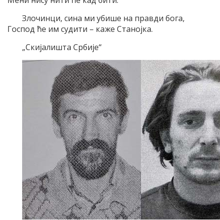
Злочинци, сина ми убише на правди бога,
Господ ће им судити – каже Станојка.
„Скијалишта Србије“