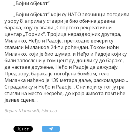
„Војни објекат“
„Војни објекат“ који су НАТО злочинци погодили
у зору 8. априла у ствари је био обична дрвена
барака, коју су звали „Спортско рекреативни
центар „Торник“. Тројица нераздвојних другара,
Миланко, Неђо и Радоје, претходне вечери су
славили Миланков 24-ти рођендан. Током ноћи
Миланко, који је био шумар, и Неђо и Радоје који су
били запослени у том центру, дошли су до бараке,
да наставе дружење, Неђо и Радоје да дежурају.
Пред зору, барака је погођена бомбом, тело
Миланка нађено је 139 метара даље, раскомадано…
Страдали су и Неђо и Радоје… Они који су тог јутра
стигли на место несреће, до краја живота памтиће
језиве сцене…
Зоран Шапоњић, iskra.co