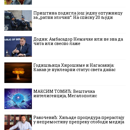
Приштина подигла још једну оптужницу
за „ратни злочин“: На списку 20 људи
Додик: Амбасадор Немачке или не зна да
чита или свесно лаже
Годишњица Хирошиме и Нагасакија:
Какав је нуклеарни статус света данас
МАКСИМ ТОМИЋ: Вештачка
интелигенција, Мегалополис
Ракочевић: Хиљаде процедура прерастају
у непремостиву препреку слободи медија