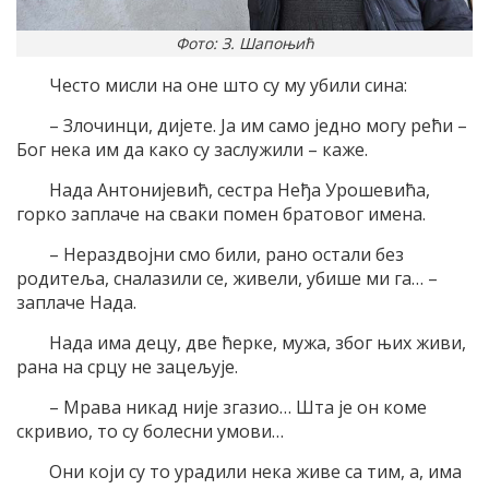
Фото: З. Шапоњић
Често мисли на оне што су му убили сина:
– Злочинци, дијете. Ја им само једно могу рећи –
Бог нека им да како су заслужили – каже.
Нада Антонијевић, сестра Неђа Урошевића,
горко заплаче на сваки помен братовог имена.
– Нераздвојни смо били, рано остали без
родитеља, сналазили се, живели, убише ми га… –
заплаче Нада.
Нада има децу, две ћерке, мужа, због њих живи,
рана на срцу не зацељује.
– Мрава никад није згазио… Шта је он коме
скривио, то су болесни умови…
Они који су то урадили нека живе са тим, а, има