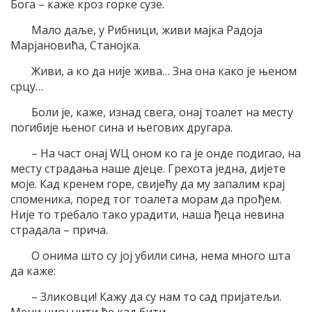
Бога – каже кроз горке сузе.
Мало даље, у Рибници, живи мајка Радоја
Марјановића, Станојка.
Живи, а ко да није жива… Зна она како је њеном
срцу…
Боли је, каже, изнад свега, онај тоалет на месту
погибије њеног сина и његових другара.
– На част онај WЦ оном ко га је онде подигао, на
месту страдања наше дјеце. Грехота једна, дијете
моје. Кад кренем горе, свијећу да му запалим крај
споменика, поред тог тоалета морам да прођем.
Није то требало тако урадити, наша ђеца невина
страдала – прича.
О онима што су јој убили сина, нема много шта
да каже:
– Зликовци! Кажу да су нам то сад пријатељи.
Мени нису нити ће кад бити.