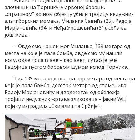
Равно 16 година од оног дана када су НАТО
злочинци на Торнику, у дрвеној бараци,
„страшном“ војном објекту убили тројицу недужних
златиборских момака, Миланка Савића (25), Радоја
Марјановића (34) и Неђа Урошевића (31), сећања
још жива:
– Овде смо нашли мог Миланка, 139 метара од
места на које је пала бомба, овде смо му нашли
ногу, овде пола главе – као авет, лутао је јуче
Радојица пустом боровом шумом испод Торника.
Тих 139 метара даље, на пар метара од места на
које је пала бомба, десетак метара од споменика
Радоју Марјановићу и двадесетак од обележја
тројици недужних жртава зликоваца – јавни WЦ
који су изградила „Скијалишта Србије“.