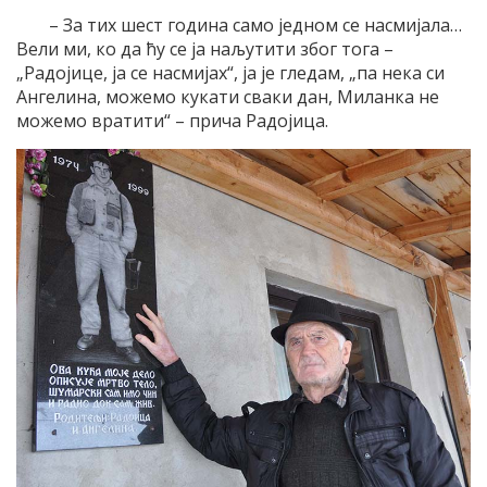
– За тих шест година само једном се насмијала…
Вели ми, ко да ћу се ја наљутити због тога –
„Радојице, ја се насмијах“, ја је гледам, „па нека си
Ангелина, можемо кукати сваки дан, Миланка не
можемо вратити“ – прича Радојица.