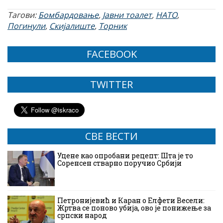
Тагови:
Бомбардовање
,
Јавни тоалет
,
НАТО
,
Погинули
,
Скијалиште
,
Торник
FACEBOOK
TWITTER
СВЕ ВЕСТИ
Уцене као опробани рецепт: Шта је то
Соренсен стварно поручио Србији
Петронијевић и Каран о Елфети Весели:
Жртва се поново убија, ово је понижење за
српски народ