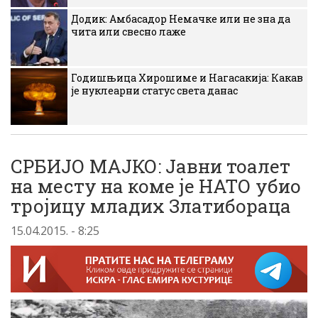
Додик: Амбасадор Немачке или не зна да
чита или свесно лаже
Годишњица Хирошиме и Нагасакија: Какав
је нуклеарни статус света данас
СРБИЈО МАЈКО: Јавни тоалет
на месту на коме је НАТО убио
тројицу младих Златибораца
15.04.2015. - 8:25