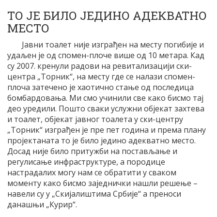
ТО ЈЕ БИЛО ЈЕДИНО АДЕКВАТНО
МЕСТО
Јавни тоалет није изграђен на месту погибије и
удаљен је од спомен-плоче више од 10 метара. Кад
су 2007. кренули радови на ревитализацији ски-
центра „Торник“, на месту где се налази спомен-
плоча затечено је хаотично стање од последица
бомбардовања. Ми смо учинили све како бисмо тај
део уредили. Пошто сваки услужни објекат захтева
и тоалет, објекат јавног тоалета у ски-центру
„Торник“ изграђен је пре пет година и према плану
пројектаната то је било једино адекватно место.
Досад није било притужби на постављање и
регулисање инфраструктуре, а породице
настрадалих могу нам се обратити у сваком
моменту како бисмо заједнички нашли решење –
навели су у „Скијалиштима Србије“ а преноси
данашњи „Курир“.