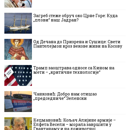
Загреб стеже обруч око Црне Горе: Куда
„плови“ наш Јадран?
Од Дечана до Призрена и Сушице: Свети
Пантелејмон кроз векове живи на Косову
Трамп заоштрава односе са Кином на
мети – „критичне технологије“
Чанковић: Добро нам отишао
„председниче“ Зеленски
Кецмановић: Кољач Алијине армије –
Елфета Весели – морала завршити у
Гвантанаму и на доживотној