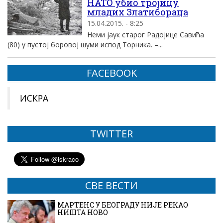
НАТО убио тројицу
младих Златибораца
15.04.2015. - 8:25
Неми јаук старог Радојице Савића
(80) у пустој боровој шуми испод Торника. –...
FACEBOOK
ИСКРА
TWITTER
СВЕ ВЕСТИ
МАРТЕНС У БЕОГРАДУ НИЈЕ РЕКАО
НИШТА НОВО