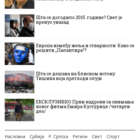
Шта се догодило 2015. године? Свет је
кренуо уназад
Европа између жеља и стварности: Како се
решити „Палантира“?
Шта се дешава на Блиском истоку:
Тишина која претходи олуји
ЕКСКЛУЗИВНО Први кадрови са снимања
новог филма Емира Кустурице /четврти
део/
Насловна
Србија
Р. Српска
Регион
Свет
Спорт