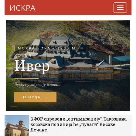
ИСКРА
Навига
КФОР спроводи „оптимизацију“: Такозвана
косовска полиција ће „чувати“ Високе
Дечане