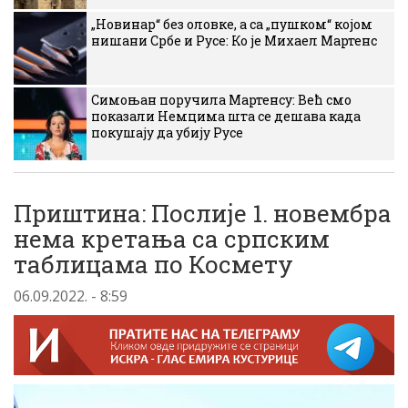
„Новинар“ без оловке, а са „пушком“ којом
нишани Србе и Русе: Ко је Михаел Мартенс
Симоњан поручила Мартенсу: Већ смо
показали Немцима шта се дешава када
покушају да убију Русе
Приштина: Послије 1. новембра
нема кретања са српским
таблицама по Космету
06.09.2022. - 8:59