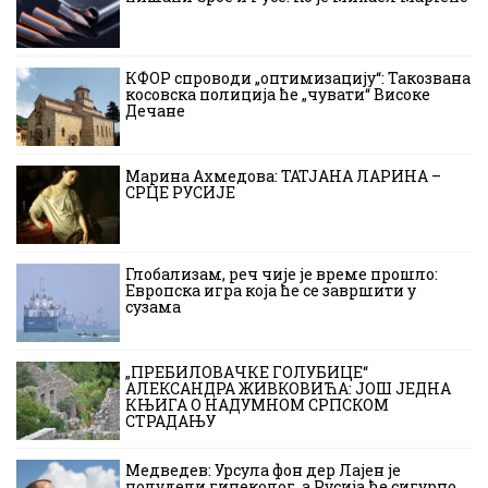
КФОР спроводи „оптимизацију“: Такозвана
косовска полиција ће „чувати“ Високе
Дечане
Марина Ахмедова: ТАТЈАНА ЛАРИНА –
СРЦЕ РУСИЈЕ
Глобализам, реч чије је време прошло:
Европска игра која ће се завршити у
сузама
„ПРЕБИЛОВАЧКЕ ГОЛУБИЦЕ“
АЛЕКСАНДРА ЖИВКОВИЋА: ЈОШ ЈЕДНА
КЊИГА О НАДУМНОМ СРПСКОМ
СТРАДАЊУ
Медведев: Урсула фон дер Лајен је
полудели гинеколог, а Русија ће сигурно