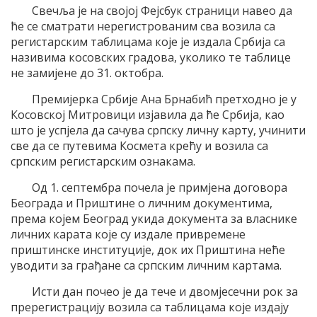
Свечља је на својој Фејсбук страници навео да
ће се сматрати нерегистрованим сва возила са
регистарским таблицама које је издала Србија са
називима косовских градова, уколико те таблице
не замијене до 31. октобра.
Премијерка Србије Ана Брнабић претходно је у
Косовској Митровици изјавила да ће Србија, као
што је успјела да сачува српску личну карту, учинити
све да се путевима Космета крећу и возила са
српским регистарским ознакама.
Од 1. септембра почела је примјена договора
Београда и Приштине о личним документима,
према којем Београд укида документа за власнике
личних карата које су издале привремене
приштинске институције, док их Приштина неће
уводити за грађане са српским личним картама.
Исти дан почео је да тече и двомјесечни рок за
пререгистрацију возила са таблицама које издају