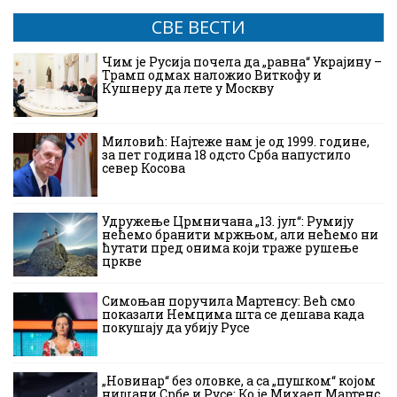
СВЕ ВЕСТИ
Чим је Русија почела да „равна“ Украјину –
Трамп одмах наложио Виткофу и
Кушнеру да лете у Москву
Миловић: Најтеже нам је од 1999. године,
за пет година 18 одсто Срба напустило
север Косова
Удружење Црмничана „13. јул“: Румију
нећемо бранити мржњом, али нећемо ни
ћутати пред онима који траже рушење
цркве
Симоњан поручила Мартенсу: Већ смо
показали Немцима шта се дешава када
покушају да убију Русе
„Новинар“ без оловке, а са „пушком“ којом
нишани Србе и Русе: Ко је Михаел Мартенс