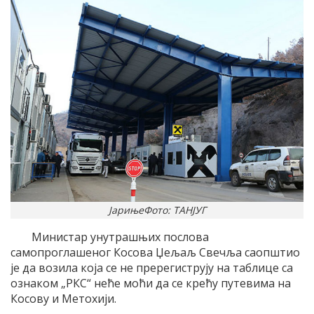
ЈарињеФото: ТАНЈУГ
Министар унутрашњих послова
самопроглашеног Косова Џељаљ Свечља саопштио
је да возила која се не пререгиструју на таблице са
ознаком „РКС“ неће моћи да се крећу путевима на
Косову и Метохији.