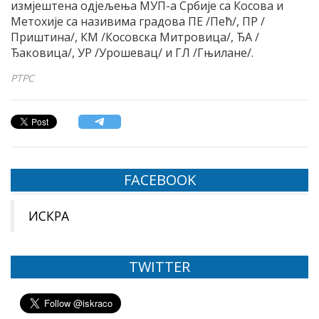
измјештена одјељења МУП-а Србије са Косова и
Метохије са називима градова ПЕ /Пећ/, ПР /
Приштина/, КМ /Косовска Митровица/, ЂА /
Ђаковица/, УР /Урошевац/ и ГЛ /Гњилане/.
РТРС
FACEBOOK
ИСКРА
TWITTER