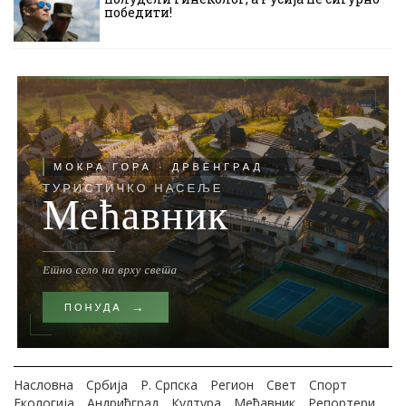
победити!
Насловна
Србија
Р. Српска
Регион
Свет
Спорт
Екологија
Андрићград
Култура
Мећавник
Репортери