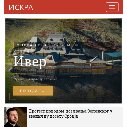
ИСКРА
Навига
Протест поводом позивања Зеленског у
званичну посету Србији