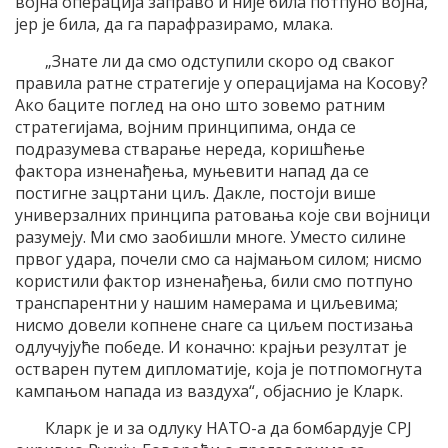
војна операција заправо и није била потпуно војна,
јер је била, да га парафразирамо, млака.
„Знате ли да смо одступили скоро од сваког
правила ратне стратегије у операцијама на Косову?
Ако баците поглед на оно што зовемо ратним
стратегијама, војним принципима, онда се
подразумева стварање нереда, коришћење
фактора изненађења, муњевити напад да се
постигне зацртани циљ. Дакле, постоји више
универзалних принципа ратовања које сви војници
разумеју. Ми смо заобишли многе. Уместо силине
првог удара, почели смо са најмањом силом; нисмо
користили фактор изненађења, били смо потпуно
транспарентни у нашим намерама и циљевима;
нисмо довели копнене снаге са циљем постизања
одлучујуће победе. И коначно: крајњи резултат је
остварен путем дипломатије, која је потпомогнута
кампањом напада из ваздуха“, објаснио је Кларк.
Кларк је и за одлуку НАТО-а да бомбардује СРЈ