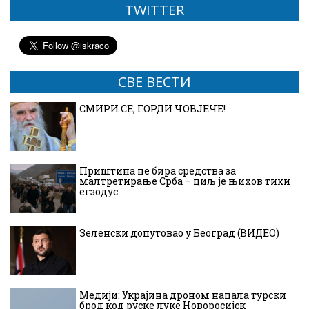
TWITTER
СВЕ ВЕСТИ
СМИРИ СЕ, ГОРДИ ЧОВЈЕЧЕ!
Приштина не бира средства за
малтретирање Срба – циљ је њихов тихи
егзодус
Зеленски допутовао у Београд (ВИДЕО)
Медији: Украјина дроном напала турски
брод код руске луке Новоросијск