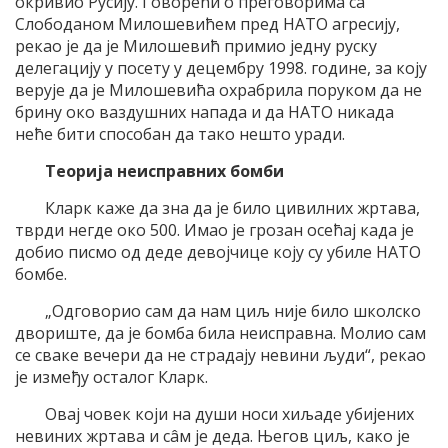
окривио Русију. Говорећи о преговорима са
Слободаном Милошевићем пред НАТО агресију,
рекао је да је Милошевић примио једну руску
делегацију у посету у децембру 1998. године, за коју
верује да је Милошевића охрабрила поруком да не
брину око ваздушних напада и да НАТО никада
неће бити способан да тако нешто уради.
Теорија неисправних бомби
Кларк каже да зна да је било цивилних жртава,
тврди негде око 500. Имао је грозан осећај када је
добио писмо од деде девојчице коју су убиле НАТО
бомбе.
„Одговорио сам да нам циљ није било школско
двориште, да је бомба била неисправна. Молио сам
се сваке вечери да не страдају невини људи“, рекaо
је између осталог Кларк.
Овај човек који на души носи хиљаде убијених
невиних жртава и сâм је деда. Његов циљ, како је