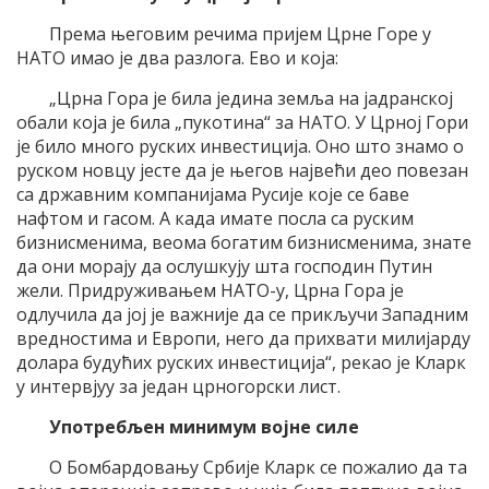
Према његовим речима пријем Црне Горе у
НАТО имао је два разлога. Ево и која:
„Црна Гора је била једина земља на јадранској
обали која је била „пукотина“ за НАТО. У Црној Гори
је било много руских инвестиција. Оно што знамо о
руском новцу јесте да је његов највећи део повезан
са државним компанијама Русије које се баве
нафтом и гасом. А када имате посла са руским
бизнисменима, веома богатим бизнисменима, знате
да они морају да ослушкују шта господин Путин
жели. Придруживањем НАТО-у, Црна Гора је
одлучила да јој је важније да се прикључи Западним
вредностима и Европи, него да прихвати милијарду
долара будућих руских инвестиција“, рекао је Кларк
у интервјуу за један црногорски лист.
Употребљен минимум војне силе
О Бомбардовању Србије Кларк се пожалио да та