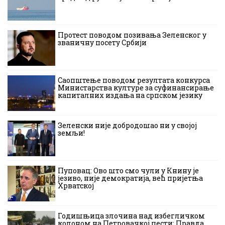
Протест поводом позивања Зеленског у
званичну посету Србији
Саопштење поводом резултата конкурса
Министарства културе за суфинансирање
капиталних издања на српском језику
Зеленски није добродошао ни у својој
земљи!
Пуповац: Ово што смо чули у Книну је
језиво, није демократија, већ пријетња
Хрватској
Годишњица злочина над избегличком
колоном на Петровачкој цести: Правда