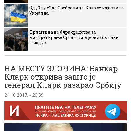
Од „Олује“ до Сребренице: Како се изјаснила
Украјина
Приштина не бира средства за
малтретирање Срба – циљ је њихов тихи
егзодус
НA МЕСТУ ЗЛОЧИНА: Банкар
Кларк открива зашто је
генерал Кларк разарао Србију
24.10.2017. - 20:39