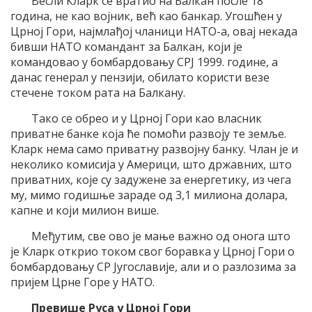
Весли Кларк се вратио на Балкан после 18
година, не као војник, већ као банкар. Угошћен у
Црној Гори, најмлађој чланици НАТО-а, овај некада
бивши НАТО командант за Балкан, који је
командовао у бомбардовању СРЈ 1999. године, а
данас генерал у пензији, обилато користи везе
стечене током рата на Балкану.
Тако се обрео и у Црној Гори као власник
приватне банке која ће помоћи развоју те земље.
Кларк нема само приватну развојну банку. Члан је и
неколико комисија у Америци, што државних, што
приватних, које су задужене за енергетику, из чега
му, мимо годишње зараде од 3,1 милиона долара,
капне и који милион више.
Међутим, све ово је мање важно од онога што
је Кларк открио током свог боравка у Црној Гори о
бомбардовању СР Југославије, али и о разлозима за
пријем Црне Горе у НАТО.
Превише Руса у Црној Гори