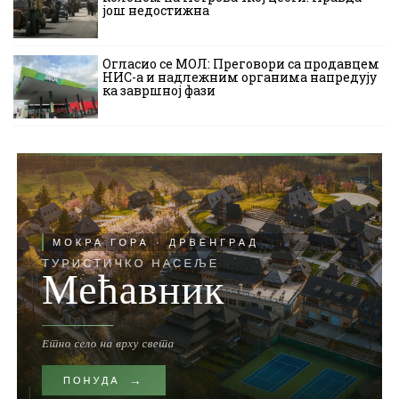
још недостижна
Огласио се МОЛ: Преговори са продавцем
НИС-а и надлежним органима напредују
ка завршној фази