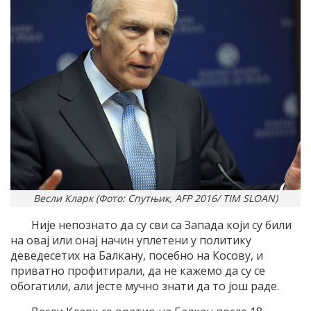
Весли Кларк (Фото: Спутњик, AFP 2016/ TIM SLOAN)
Није непознато да су сви са Запада који су били
на овај или онај начин уплетени у политику
деведесетих на Балкану, посебно на Косову, и
приватно профитирали, да не кажемо да су се
обогатили, али јесте мучно знати да то још раде.