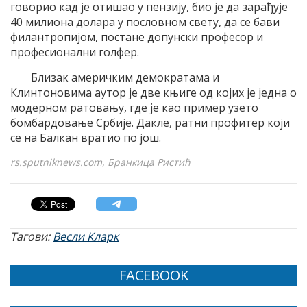
говорио кад је отишао у пензију, био је да зарађује
40 милиона долара у пословном свету, да се бави
филантропијом, постане допунски професор и
професионални голфер.
Близак америчким демократама и
Клинтоновима аутор је две књиге од којих је једна о
модерном ратовању, где је као пример узето
бомбардовање Србије. Дакле, ратни профитер који
се на Балкан вратио по још.
rs.sputniknews.com, Бранкица Ристић
Тагови:
Весли Кларк
FACEBOOK