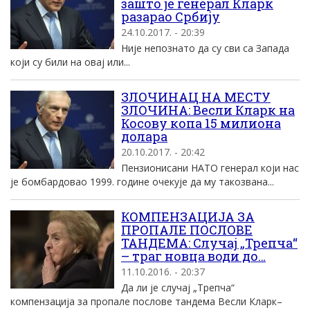
зашто је генерал Кларк
разарао Србију
24.10.2017. - 20:39
Није непознато да су сви са Запада
који су били на овај или...
ЗЛОЧИНАЦ НА МЕСТУ
ЗЛОЧИНА: Весли Кларк на
Косову копа 15 милиона
долара
20.10.2017. - 20:42
Пензионисани НАТО генерал који нас
је бомбардовао 1999. године очекује да му такозвана...
КОМПЕНЗАЦИЈА ЗА
ПРОПАЛЕ ПОСЛОВЕ
ТАНДЕМА: Случај „Трепча“
– траг новца води до…
11.10.2016. - 20:37
Да ли је случај „Трепча“
компензација за пропале послове тандема Весли Кларк–