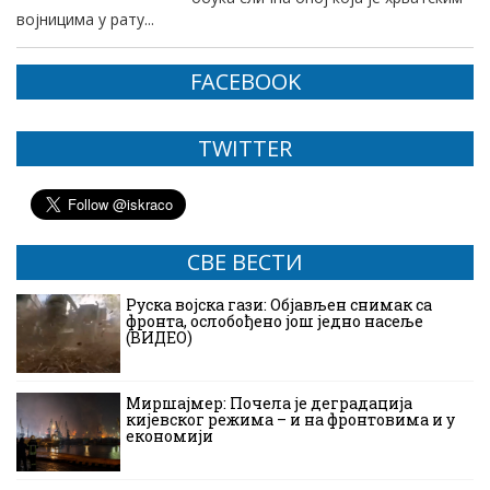
војницима у рату...
FACEBOOK
TWITTER
СВЕ ВЕСТИ
Руска војска гази: Објављен снимак са
фронта, ослобођено још једно насеље
(ВИДЕО)
Миршајмер: Почела је деградација
кијевског режима – и на фронтовима и у
економији