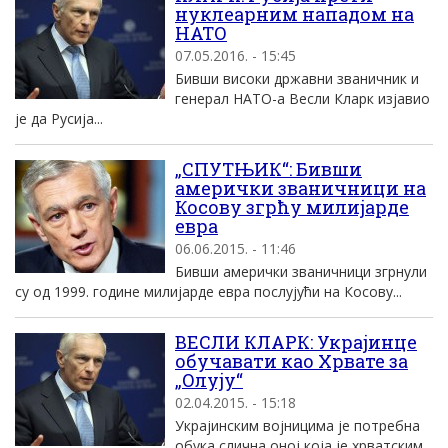
нуклеарним нападом на
НАТО
07.05.2016. - 15:45
Бивши високи државни званичник и
генерал НАТО-а Весли Кларк изјавио
је да Русија...
„СПУТЊИК“: Бивши
амерички званичници на
Косову згрћу милијарде
евра
06.06.2015. - 11:46
Бивши амерички званичници згрнули
су од 1999. године милијарде евра послујући на Косову...
ВЕСЛИ КЛАРК: Украјинце
обучавати као Хрвате за
„Олују“
02.04.2015. - 15:18
Украјинским војницима је потребна
обука слична оној која је хрватским