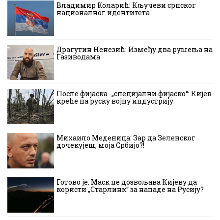
Владимир Коларић: Кључеви српског
националног идентитета
Драгутин Ненезић: Између два рушења на
Газиводама
После фијаска -„специјални фијаско“: Кијев
креће на руску војну индустрију
Михаило Меденица: Зар да Зеленског
дочекујеш, моја Србијо?!
Готово је: Маск не дозвољава Кијеву да
користи „Старлинк“ за нападе на Русију?