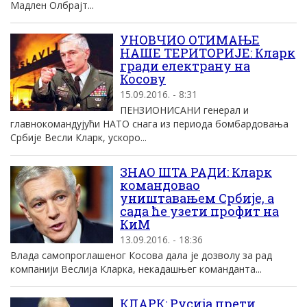
Мадлен Олбрајт...
УНОВЧИО ОТИМАЊЕ
НАШЕ ТЕРИТОРИЈЕ: Кларк
гради електрану на
Косову
15.09.2016. - 8:31
ПЕНЗИОНИСАНИ генерал и
главнокомандујући НАТО снага из периода бомбардовања
Србије Весли Кларк, ускоро...
ЗНАО ШТА РАДИ: Кларк
командовао
уништавањем Србије, а
сада ће узети профит на
КиМ
13.09.2016. - 18:36
Влада самопроглашеног Косова дала је дозволу за рад
компанији Веслија Кларка, некадашњег команданта...
КЛАРК: Русија прети