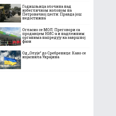
Годишњица злочина над
избегличком колоном на
Петровачкој цести: Правда још
недостижна
Огласио се МОЛ: Преговори са
продавцем НИС-а и надлежним
органима напредују ка завршној
фази
Од „Олује“ до Сребренице: Како се
изјаснила Украјина