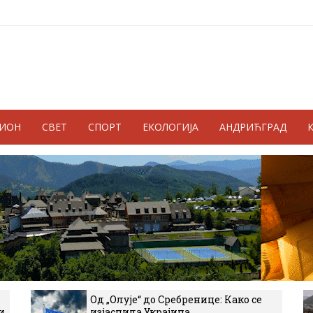
ГИОН
СВЕТ
СПОРТ
ЕКОЛОГИЈА
АНДРИЋГРАД
Од „Олује“ до Сребренице: Како се
и
изјаснила Украјина