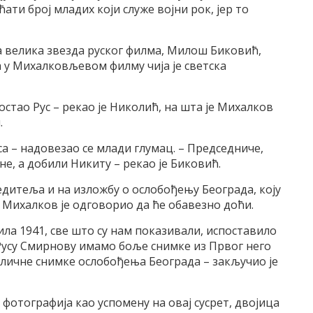
ати број младих који служе војни рок, јер то
а велика звезда руског филма, Милош Биковић,
а у Михалковљевом филму чија је светска
постао Рус – рекао је Николић, на шта је Михалков
.
са – надовезао се млади глумац. – Председниче,
не, а добили Никиту – рекао је Биковић.
едитеља и на изложбу о ослобођењу Београда, коју
 а Михалков је одговорио да ће обавезно доћи.
ла 1941, све што су нам показивали, испоставило
 Русу Смирнову имамо боље снимке из Првог него
одличне снимке ослобођења Београда – закључио је
отографија као успомену на овај сусрет, двојица