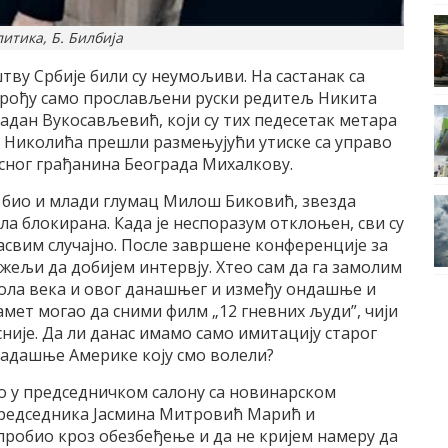
литика, Б. Билбија
у Србије били су неумољиви. На састанак са
прођу само прослављени руски редитељ Никита
ладан Вукосављевић, који су тих педесетак метара
а Николића прешли размењујући утиске са управо
сног грађанина Београда Михалкову.
је био и млади глумац Милош Биковић, звезда
а блокирана. Када је неспоразум отклоњен, сви су
асвим случајно. После завршене конференције за
жељи да добијем интервју. Хтео сам да га замолим
пола века и овог данашњег и између ондашње и
мет могао да сними филм „12 гневних људи”, чији
није. Да ли данас имамо само имитацију старог
кадашње Америке коју смо волели?
рео у председничком салону са новинарском
председника Јасмина Митровић Марић и
 пробио кроз обезбеђење и да не кријем намеру да