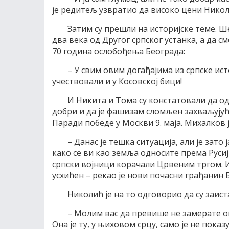
је редитељ узвратио да високо цени Нико
Затим су прешли на историјске теме. 
два века од Другог српског устанка, а да 
70 година ослобођења Београда:
– У свим овим догађајима из српске исто
учествовали и у Косовској бици!
И Никита и Тома су констатовали да од
добри и да је фашизам сломљен захваљујући
Паради победе у Москви 9. маја. Михалков
– Данас је тешка ситуација, али је зато 
како се ви као земља односите према Русиј
српски војници корачали Црвеним тргом. И 
усхићен – рекао је нови почасни грађанин 
Николић је на то одговорио да су заис
– Молим вас да превише не замерате он
Она је ту, у њиховом срцу, само је не показу