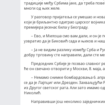
традиције међу Србима јаке, да треба повећ
многи од њих желе.
У разговор пријатеља се умешао и нов
који је бриљантно одиграо царског војник
премијера јесенас била у Београду.
– Ево, и Милоша смо вам дали, и он је 
узвратио да је Биковић сада и њихов и наш
– Ја не видим разлику између Срба и Ру
добру трговину сте направили, дали сте ме
Председник Србије је позвао славног р
ће он свечано отворити у Москви, 8. маја,
– Немамо снимке бомбардовања 6. апри
се да је Лајпциг или Дрезден. Захваљујући
из Другог светског рата. Али зато имамо 
Николић.
Направивши још неколико заједничких ф