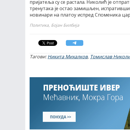
пријатеља су се растала. Николић је отпра
тренутака је остао замишљен, испративши 
новинари на платоу испред Споменика цар
Политика, Бојан Билбија
Тагови:
Никита Михалков
,
Томислав Никол