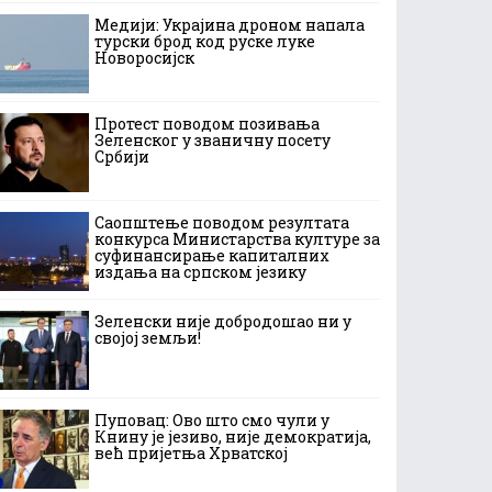
Медији: Украјина дроном напала
турски брод код руске луке
Новоросијск
Протест поводом позивања
Зеленског у званичну посету
Србији
Саопштење поводом резултата
конкурса Министарства културе за
суфинансирање капиталних
издања на српском језику
Зеленски није добродошао ни у
својој земљи!
Пуповац: Ово што смо чули у
Книну је језиво, није демократија,
већ пријетња Хрватској