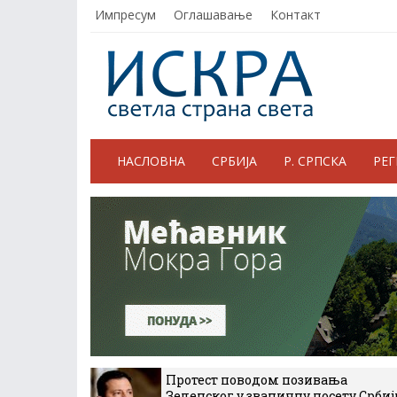
Импресум
Оглашавање
Контакт
НАСЛОВНА
СРБИЈА
Р. СРПСКА
РЕ
Протест поводом позивања
Зеленског у званичну посету Србиј