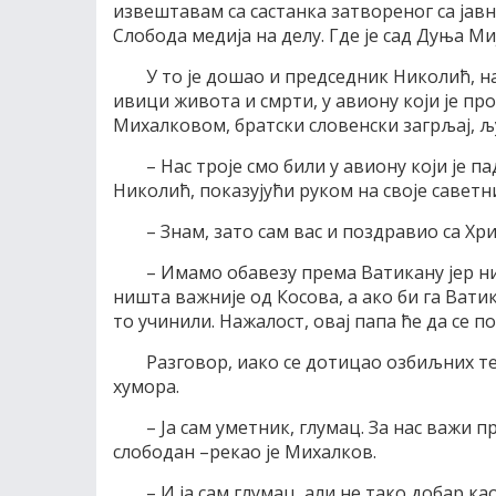
извештавам са састанка затвореног са јавн
Слобода медија на делу. Где је сад Дуња М
У то је дошао и председник Николић, нас
ивици живота и смрти, у авиону који је пр
Михалковом, братски словенски загрљај, љ
– Нас троје смо били у авиону који је п
Николић, показујући руком на своје саветн
– Знам, зато сам вас и поздравио са Хр
– Имамо обавезу према Ватикану јер ни
ништа важније од Косова, а ако би га Ват
то учинили. Нажалост, овај папа ће да се п
Разговор, иако се дотицао озбиљних те
хумора.
– Ја сам уметник, глумац. За нас важи п
слободан –рекао је Михалков.
– И ја сам глумац, али не тако добар ка