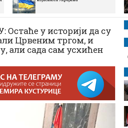
Остаће у историји да су
али Црвеним тргом, и
у, али сада сам усхићен