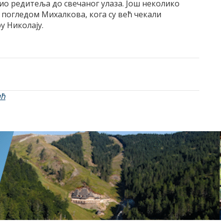
тио редитеља до свечаног улаза. Још неколико
погледом Михалкова, кога су већ чекали
у Николају.
ић