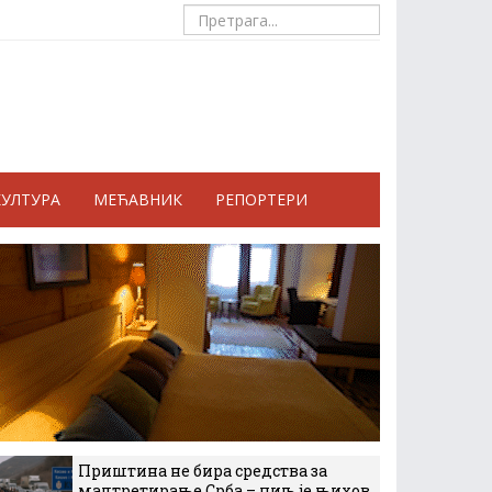
КУЛТУРА
МЕЋАВНИК
РЕПОРТЕРИ
Приштина не бира средства за
малтретирање Срба – циљ је њихов