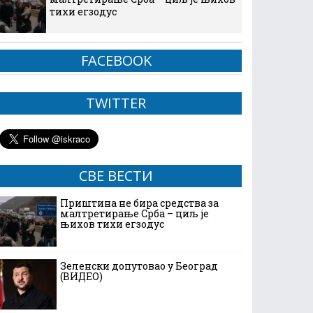
тихи егзодус
FACEBOOK
TWITTER
СВЕ ВЕСТИ
Приштина не бира средства за
малтретирање Срба – циљ је
њихов тихи егзодус
Зеленски допутовао у Београд
(ВИДЕО)