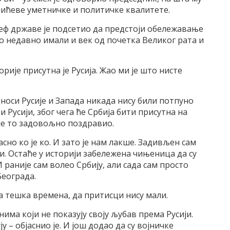
лићеве уметничке и политичке квалитете.
Шеф државе је подсетио да предстоји обележавање
смо недавно имали и век од почетка Великог рата и
рије присутна је Русија. Жао ми је што нисте
носи Русије и Запада никада нису били потпуно
 Русији, због чега ће Србија бити присутна на
 је то задовољно поздравио.
јасно ко је ко. И зато је нам лакше. Задивљен сам
и. Остаће у историји забележена чињеница да су
раније сам волео Србију, али сада сам просто
Београда.
та тешка времена, да притисци нису мали.
има који не показују своју љубав према Русији.
ју – објаснио је. И још додао да су војничке