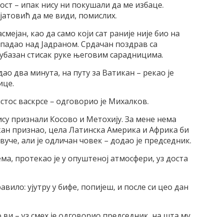
ост – ипак нису ни покушали да ме избаце.
ијатовић да ме види, помислих.
мејан, као да само који сат раније није био на
опадао над Јадраном. Срдачан поздрав са
убазан стисак руке његовим сарадницима.
адао два минута, на путу за Ватикан – рекао је
ице.
истос васкрсе – одговорио је Михалков.
су признали Косово и Метохију. За мене нема
икан признао, цела Латинска Америка и Африка би
овуче, али је одличан човек – додао је председник.
ма, протекао је у опуштеној атмосфери, уз доста
равило: ујутру у бифе, попијеш, и после си цео дан
о ви – уз смех је одговорио председник, на шта му