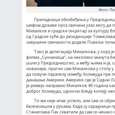
Фото: По
Припадници обезбеђења у Председништв
шефом државе кроз свечани улаз могу да 
Михалков и градски секретар за културу В
од Градске куће до резиденције Томислав
завршене свечаности доделе Повеље поча
Тако је делегација Михалкова, у којој 
филма „Сунчаница”, на неколико минута бил
ушли у Председништво, а међу њима и ја, с
новинаре, пратио сам Михалкова у стопу у 
да повуче паралелу између Холивуда пре 
данашње Америке. Америке где је Сидни Ла
је римејк направио Михалков 49 година кас
доброг Холивуда, односно бледу копију не
То ми није ипак успело, али сам се об
бележницом у рукама. Када су сарадници 
Станислава Пак схватили да сам се некако