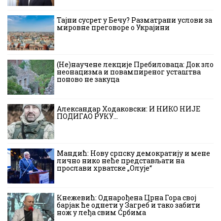
Тајни сусрет у Бечу? Разматрани услови за
мировне преговоре о Украјини
(Не)научене лекције Пребиловаца: Док зло
неонацизма и повампиреног усташтва
поново не закуца
Александар Ходаковски: И НИКО НИЈЕ
ПОДИГАО РУКУ…
Мандић: Нову српску демократију и мене
лично нико неће представљати на
прослави хрватске „Олује“
Кнежевић: Однарођена Црна Гора свој
барјак ће однети у Загреб и тако забити
нож у леђа свим Србима