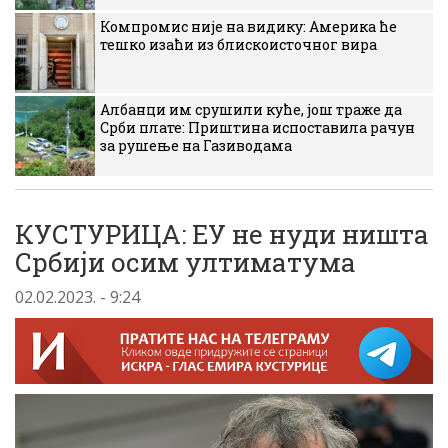
Компромис није на видику: Америка ће
тешко изаћи из блискоисточног вира
Албанци им срушили куће, још траже да
Срби плате: Приштина испоставила рачун
за рушење на Газиводама
КУСТУРИЦА: ЕУ не нуди ништа
Србији осим ултиматума
02.02.2023. - 9:24