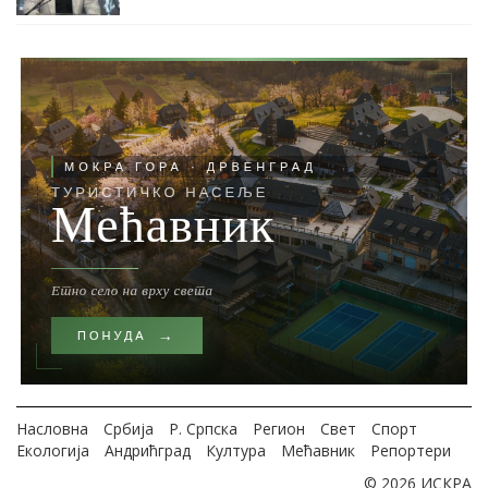
Насловна
Србија
Р. Српска
Регион
Свет
Спорт
Екологија
Андрићград
Култура
Мећавник
Репортери
© 2026 ИСКРА