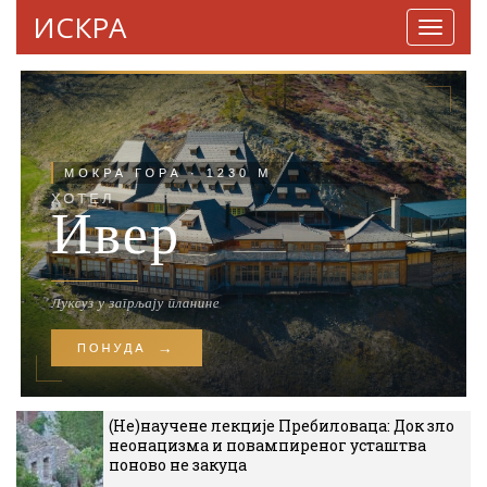
ИСКРА
Навига
(Не)научене лекције Пребиловаца: Док зло
неонацизма и повампиреног усташтва
поново не закуца