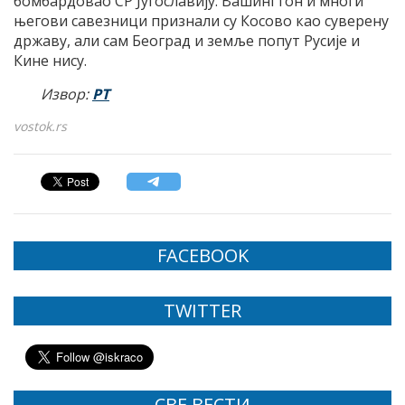
бомбардовао СР Југославију. Вашингтон и многи
његови савезници признали су Косово као суверену
државу, али сам Београд и земље попут Русије и
Кине нису.
Извор:
РТ
vostok.rs
FACEBOOK
TWITTER
СВЕ ВЕСТИ