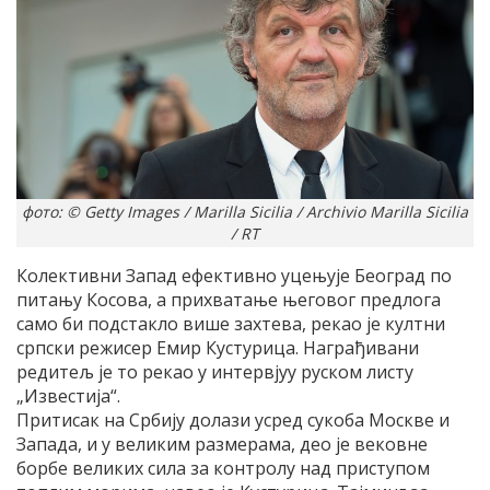
фото: © Getty Images / Marilla Sicilia / Archivio Marilla Sicilia
/ RT
Колективни Запад ефективно уцењује Београд по
питању Косова, а прихватање његовог предлога
само би подстакло више захтева, рекао је култни
српски режисер Емир Кустурица. Награђивани
редитељ је то рекао у интервјуу руском листу
„Известија“.
Притисак на Србију долази усред сукоба Москве и
Запада, и у великим размерама, део је вековне
борбе великих сила за контролу над приступом