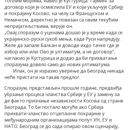
топлим морима, навео је Кустурица. Тајминг за
договор који је осмислила ЕУ и који укључује Србију
и покрајину Косово, на челу са Француском и
Немачком, директно је повезан са овим текућим
непријатељствима, верује он.
„Овај споразум о уценама дошао је у време када се
украјинско-руски сукоб мења, када Руси напредују.
Желе да запале Балкан и доводе ихдо тачке где је
избор или-или. Ово је ултиматум, а не договор“,
нагласио је Кустурица и додао да би прихватање
споразума довело само до нових ултиматума.
Ипак, он је изразио уверење да Београд никада
неће пристати на такав предлог.
Споразум, представљен прошле године, предвиђа
убрзање процеса чланства Србије у ЕУ у замену за
де факто признање независности Косова од стране
Београда. То би постало могуће ако Србија
прихвати чланство отцепљене покрајине у
међународним организацијама попут УН, ЕУ и
НАТО. Београд се до сада опирао овом сценарију,