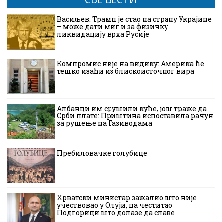
Васиљев: Трамп је стао на страну Украјине
– може дати миг и за физичку
ликвидацију врха Русије
Компромис није на видику: Америка ће
тешко изаћи из блискоисточног вира
Албанци им срушили куће, још траже да
Срби плате: Приштина испоставила рачун
за рушење на Газиводама
Пребиловачке голубице
Хрватски министар зажалио што није
учествовао у Олуји, па честитао
Подгорици што долазе да славе