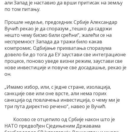
али Запад је наставио да врши притисак на земљу
по том питању.
Прошле недеље, председник Србије Александар
Вучић рекао је да споразум „тешко да садржи
нешто чему бисмо били срећни”, жалећи се на
неспремност Запада да тражи било какав
компромис. Одбијање прихватања споразума
довело би до тога да ЕУ заустави све интеграционе
процесе, поново уведе визни режим, заустави све
нове инвестиције и повуче све досадашње, рекао је
он.
„Имамо избор, или, с једне стране, изолација,
санкције ове или оне врсте, али нема горих
санкција од повлачења инвестиција, о чему ми је
три пута директно речено“, навео је Вучић.
Косово се отцепило од Србије након што је
НАТО предвођен Сједињеним Државама