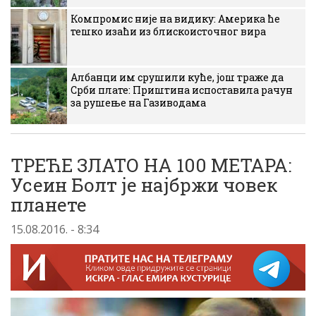
Компромис није на видику: Америка ће
тешко изаћи из блискоисточног вира
Албанци им срушили куће, још траже да
Срби плате: Приштина испоставила рачун
за рушење на Газиводама
ТРЕЋЕ ЗЛАТО НА 100 МЕТАРА:
Усеин Болт је најбржи човек
планете
15.08.2016. - 8:34