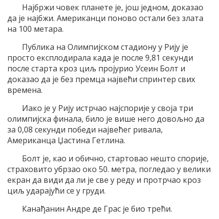
Најбржи човек планете је, још једном, доказао
да је најбжи. Американци поново остали без злата
на 100 метара.
Публика на Олимпијском стадиону у Рију је
просто експлодирала када је после 9,81 секунди
после старта кроз циљ пројурио Усеин Болт и
доказао да је без премца највећи спринтер свих
времена.
Иако је у Рију истрчао најспорије у своја три
олимпијска финала, било је више него довољно да
за 0,08 секунди победи највећег ривала,
Американца Џастина Гетлина.
Болт је, као и обично, стартовао нешто спорије,
страховито убрзао око 50. метра, погледао у велики
екран да види да ли је све у реду и протрчао кроз
циљ ударајући се у груди.
Канађанин Андре де Грас је био трећи.