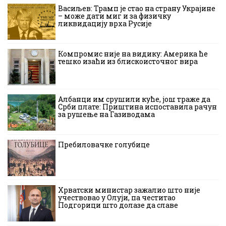
Васиљев: Трамп је стао на страну Украјине
– може дати миг и за физичку
ликвидацију врха Русије
Компромис није на видику: Америка ће
тешко изаћи из блискоисточног вира
Албанци им срушили куће, још траже да
Срби плате: Приштина испоставила рачун
за рушење на Газиводама
Пребиловачке голубице
Хрватски министар зажалио што није
учествовао у Олуји, па честитао
Подгорици што долазе да славе