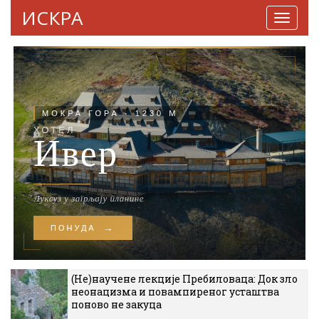
ИСКРА
Навига
(Не)научене лекције Пребиловаца: Док зло
неонацизма и повампиреног усташтва
поново не закуца