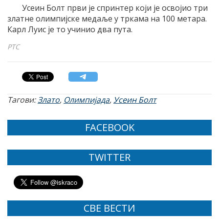
Усеин Болт први је спринтер који је освојио три
златне олимпијске медаље у тркама на 100 метара.
Карл Луис је то учинио два пута.
РТС
Тагови:
Злато
,
Олимпијада
,
Усеин Болт
FACEBOOK
TWITTER
СВЕ ВЕСТИ