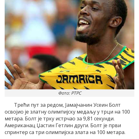
Фото: РТРС
Трећи пут за редом, Јамајчанин Усеин Болт
освојио је златну олимпијску медаљу у трци на 100
метара. Болт је трку истрчао за 9,81 секунди.
Американац Џастин Гетлин други. Болт је први
спринтер са три олимпијска злата на 100 метара.