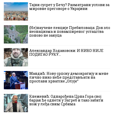
Тајни сусрет у Бечу? Разматрани услови за
мировне преговоре о Украјини
(Не)научене лекције Пребиловаца: Док зло
неонацизма и повампиреног усташтва
поново не закуца
Александар Ходаковски: И НИКО НИЈЕ
ПОДИГАО РУКУ…
Мандић: Нову српску демократију и мене
лично нико неће представљати на
прослави хрватске „Олује“
Кнежевић: Однарођена Црна Гора свој
барјак ће однети у Загреб и тако забити
нож у леђа свим Србима