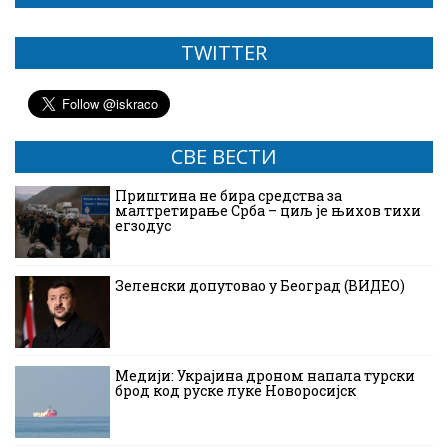
TWITTER
СВЕ ВЕСТИ
Приштина не бира средства за
малтретирање Срба – циљ је њихов тихи
егзодус
Зеленски допутовао у Београд (ВИДЕО)
Медији: Украјина дроном напала турски
брод код руске луке Новоросијск