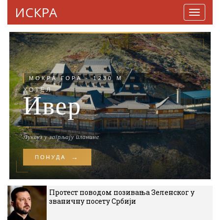
ИСКРА
Навига
Протест поводом позивања Зеленског у
званичну посету Србији