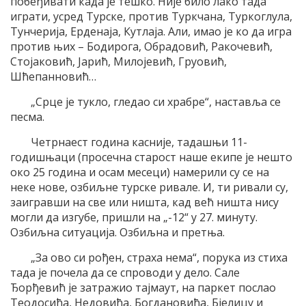
побеђивати када је тешко. Није било лако тада
играти, усред Турске, против Туркчана, Туркоглула,
Тунчерија, Ерденаја, Кутлаја. Али, имао је ко да игра
против њих – Бодирога, Обрадовић, Ракочевић,
Стојаковић, Јарић, Милојевић, Груовић,
Шћепанновић…
„Срце је тукло, гледао си храбре“, наставља се
песма.
Четрнаест година касније, тадашњи 11-
годишњаци (просечна старост наше екипе је нешто
око 25 година и осам месеци) намерили су се на
неке нове, озбиљне турске ривале. И, ти ривали су,
заигравши на све или ништа, кад већ ништа нису
могли да изгубе, пришли на „-12“ у 27. минуту.
Озбиљна ситуација. Озбиљна и претња.
„За ово си рођен, страха нема“, порука из стиха
тада је почела да се спроводи у дело. Сале
Ђорђевић је затражио тајмаут, на паркет послао
Теодосића, Недовића, Богдановића, Бјелицу и