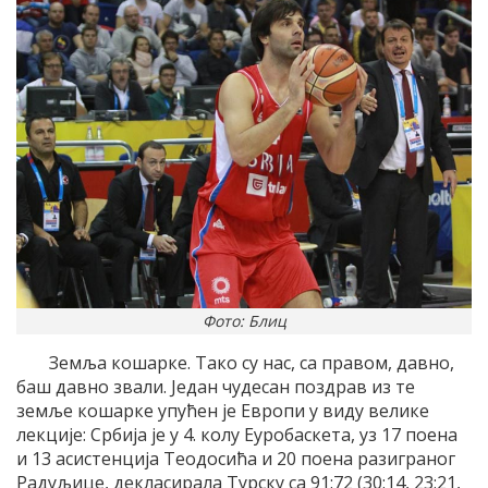
Фото: Блиц
Земља кошарке. Тако су нас, са правом, давно,
баш давно звали. Један чудесан поздрав из те
земље кошарке упућен је Европи у виду велике
лекције: Србија је у 4. колу Еуробаскета, уз 17 поена
и 13 асистенција Теодосића и 20 поена разиграног
Радуљице, декласирала Турску са 91:72 (30:14, 23:21,