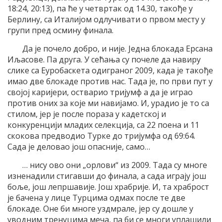
18:24, 20:13), па ће у четвртак од 14.30, такође у
Берлину, са Италијом одлучивати о првом месту у
групи пред осмину финала.
Да је почело добро, и није. Једна блокада Ерсана
Иљасове. Па друга. У сећања су почеле да навиру
слике са Еуробаскета одиграног 2009, када је такође
имао две блокаде против нас. Тада је, по први пут у
својој каријери, остварио тријумф а да је играо
против оних за које ми навијамо. И, урадио је то са
стилом, јер је после пораза у кадетској и
конкуренцији младих селекција, са 22 поена и 11
скокова предводио Турке до тријумфа од 69:64.
Сада је деловао још опасније, само…
… нису ово они „орлови“ из 2009. Тада су многе
изненадили стигавши до финала, а сада играју још
боље, још лепршавије. Још храбрије. И, та храброст
је бачена у лице Турцима одмах после те две
блокаде. Оне би многе уздмрале, јер су дошле у
уводним тренуцима меча, па би се многи уплашили