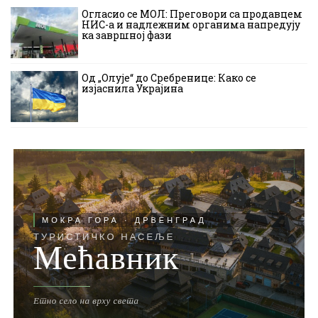
Огласио се МОЛ: Преговори са продавцем
НИС-а и надлежним органима напредују
ка завршној фази
Од „Олује“ до Сребренице: Како се
изјаснила Украјина