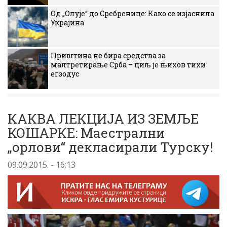
Од „Олује“ до Сребренице: Како се изјаснила
Украјина
Приштина не бира средства за
малтретирање Срба – циљ је њихов тихи
егзодус
КАКВА ЛЕКЦИЈА ИЗ ЗЕМЉЕ
КОШАРКЕ: Маестрални
„орлови“ декласирали Турску!
09.09.2015. - 16:13