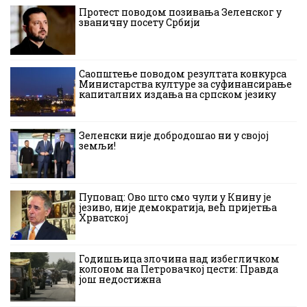
Протест поводом позивања Зеленског у
званичну посету Србији
Саопштење поводом резултата конкурса
Министарства културе за суфинансирање
капиталних издања на српском језику
Зеленски није добродошао ни у својој
земљи!
Пуповац: Ово што смо чули у Книну је
језиво, није демократија, већ пријетња
Хрватској
Годишњица злочина над избегличком
колоном на Петровачкој цести: Правда
још недостижна