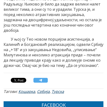
Радуљицу. Њихово је било да задрже велики налет
великог тима, а они су то и урадили. Турска је, и
поред неколико атрактивних закуцавања,
задржана на двоцифреној удаљености, но остала је
још последња четвртина као коначни чин овог
двобоја.
У њој су Тео новом порцијом асистенција, а
Калинић и Богдановић реализацијом, одвели Србију
на „+18“ и уз закуцавања Недовића, „уписивање“
Милутинова и неколико атракција приде – почели
да лекцију приводе крају како и доликује ономе ко
држи час. Овај час је био на тему „Да се упознамо“.
Тагови:
Кошарка
,
Србија
,
Турска
FACEBOOK