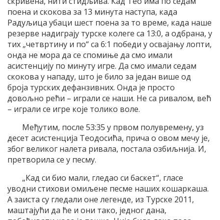
скривена, нити стидљива. Кад Тео има по седам
поена и скокова за 13 минута наступа, када
Радуљица убаци шест поена за то време, када наше
резерве надиграју турске колеге са 13:0, а одбрана, у
тих „четвртину и по“ са 6:1 победи у освајању лопти,
онда не мора да се спомиње да смо имали
асистенцију по минуту игре. Да смо имали седам
скокова у нападу, што је било за један више од
броја турских дефанзивних. Онда је просто
довољно рећи – играли се наши. Не са ривалом, већ
– играли се игре које толико воле.
Међутим, после 53:35 у првом полувремену, уз
десет асистенција Теодосића, прича о овом мечу је,
због великог налета ривала, постала озбиљнија. И,
претворила се у песму.
„Кад си био мали, гледао си баскет“, гласе
уводни стихови омиљене песме наших кошаркаша.
А заиста су гледали оне легенде, из Турске 2011,
маштајући да ће и они тако, једног дана,