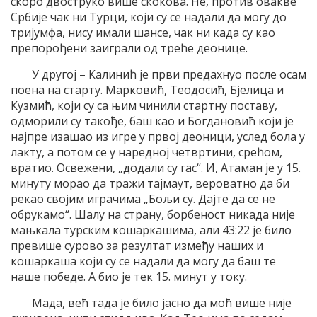
скоро двоструко више скокова. Не, против овакве
Србије чак ни Турци, који су се надали да могу до
тријумфа, нису имали шансе, чак ни када су као
препорођени заиграли од треће деонице.
У другој – Калинић је први предахнуо после осам
поена на старту. Марковић, Теодосић, Бјелица и
Кузмић, који су са њим чинили стартну поставу,
одморили су такође, баш као и Богдановић који је
најпре изашао из игре у првој деоници, услед бола у
лакту, а потом се у наредној четвртини, срећом,
вратио. Освежени, „додали су гас“. И, Атаман је у 15.
минуту морао да тражи тајмаут, вероватно да би
рекао својим играчима „Бољи су. Дајте да се не
обрукамо“. Шалу на страну, борбеност никада није
мањкала турским кошаркашима, али 43:22 је било
превише сурово за резултат између наших и
кошаркаша који су се надали да могу да баш те
наше победе. А био је тек 15. минут у току.
Мада, већ тада је било јасно да моћ више није