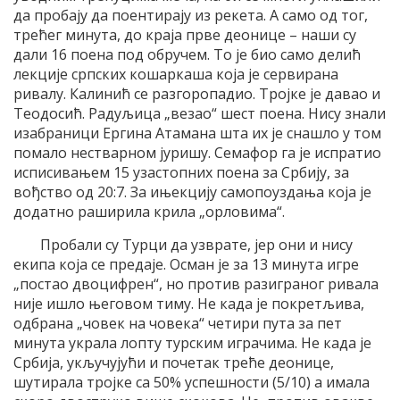
да пробају да поентирају из рекета. А само од тог,
трећег минута, до краја прве деонице – наши су
дали 16 поена под обручем. То је био само делић
лекције српских кошаркаша која је сервирана
ривалу. Калинић се разгоропадио. Тројке је давао и
Теодосић. Радуљица „везао“ шест поена. Нису знали
изабраници Ергина Атамана шта их је снашло у том
помало нестварном јуришу. Семафор га је испратио
исписивањем 15 узастопних поена за Србију, за
вођство од 20:7. За ињекцију самопоуздања која је
додатно раширила крила „орловима“.
Пробали су Турци да узврате, јер они и нису
екипа која се предаје. Осман је за 13 минута игре
„постао двоцифрен“, но против разиграног ривала
није ишло његовом тиму. Не када је покретљива,
одбрана „човек на човека“ четири пута за пет
минута украла лопту турским играчима. Не када је
Србија, укључујући и почетак треће деонице,
шутирала тројке са 50% успешности (5/10) а имала