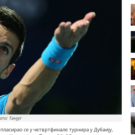
ото: Танјуг
ласирао се у четвртфинале турнира у Дубаиjу,