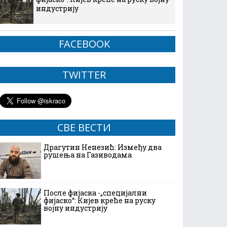
индустрију
FACEBOOK
TWITTER
СВЕ ВЕСТИ
Драгутин Ненезић: Између два
рушења на Газиводама
После фијаска -„специјални
фијаско“: Кијев креће на руску
војну индустрију