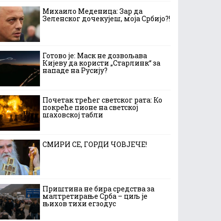
Михаило Меденица: Зар да
Зеленског дочекујеш, моја Србијо?!
Готово је: Маск не дозвољава
Кијеву да користи „Старлинк“ за
нападе на Русију?
Почетак трећег светског рата: Ко
покреће пионе на светској
шаховској табли
СМИРИ СЕ, ГОРДИ ЧОВЈЕЧЕ!
Приштина не бира средства за
малтретирање Срба – циљ је
њихов тихи егзодус