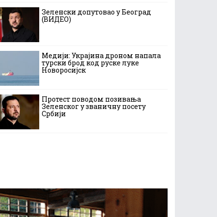
Зеленски допутовао у Београд
(ВИДЕО)
Медији: Украјина дроном напала
турски брод код руске луке
Новоросијск
Протест поводом позивања
Зеленског у званичну посету
Србији