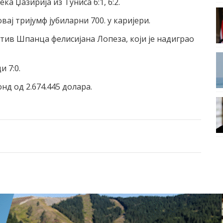
а Џазириjа из Tуниса 6:1, 6:2.
оваj триjумф jубиларни 700. у кариjери.
тив Шпанца фелисиjана Лопеза, коjи jе надиграо
 7:0.
нд од 2.674.445 долара.