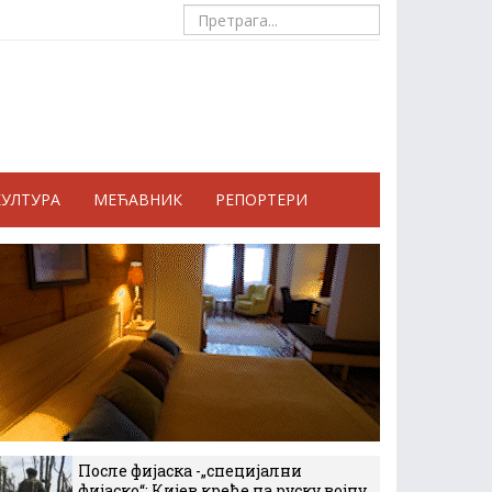
КУЛТУРА
МЕЋАВНИК
РЕПОРТЕРИ
После фијаска -„специјални
фијаско“: Кијев креће на руску војну