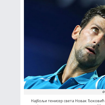
Ф
Наjбољи тенисер света Новак Ђоковић п