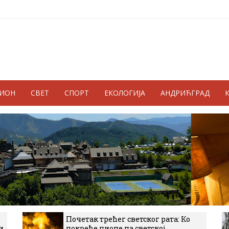
ГИОН
СВЕТ
СПОРТ
ЕКОЛОГИЈА
АНДРИЋГРАД
Почетак трећег светског рата: Ко
и
покреће пионе на светској