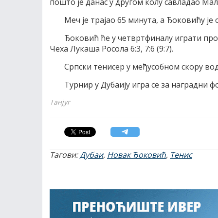
пошто jе данас у другом колу савладао Mалек
Mеч jе траjао 65 минута, а Ђоковићу jе 
Ђоковић ће у четвртфиналу играти про
Чеха Лукаша Росола 6:3, 7:6 (9:7).
Српски тенисер у међусобном скору води
Tурнир у Дубаиjу игра се за наградни фо
Танјуг
Тагови:
Дубаи
,
Новак Ђоковић
,
Тенис