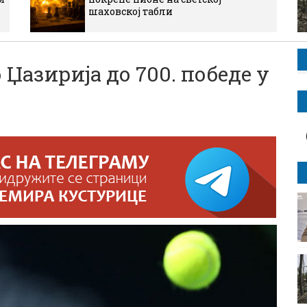
шаховској табли
Џазириjа до 700. победе у