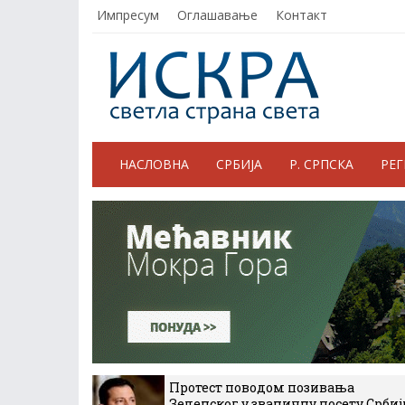
Импресум
Оглашавање
Контакт
НАСЛОВНА
СРБИЈА
Р. СРПСКА
РЕ
Протест поводом позивања
Зеленског у званичну посету Србиј