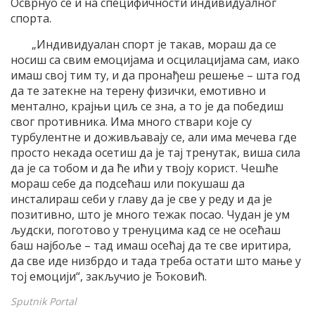
Осврнуо се и на специфичности индивидуалног
спорта.
„Индивидуалан спорт је такав, мораш да се
носиш са свим емоцијама и осцилацијама сам, иако
имаш свој тим ту, и да пронађеш решење – шта год
да те затекне на терену физички, емотивно и
ментално, крајњи циљ се зна, а то је да победиш
свог противника. Има много ствари које су
турбулентне и доживљавају се, али има мечева где
просто некада осетиш да је тај тренутак, виша сила
да је са тобом и да ће ићи у твоју корист. Чешће
мораш себе да подсећаш или покушаш да
инсталираш себи у главу да је све у реду и да је
позитивно, што је много тежак посао. Чудан је ум
људски, поготово у тренуцима кад се не осећаш
баш најбоље – тад имаш осећај да те све иритира,
да све иде низбрдо и тада треба остати што мање у
тој емоцији“, закључио је Ђоковић.
Sputnik Portal