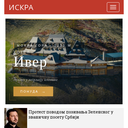
ИСКРА
Навига
Протест поводом позивања Зеленског у
званичну посету Србији