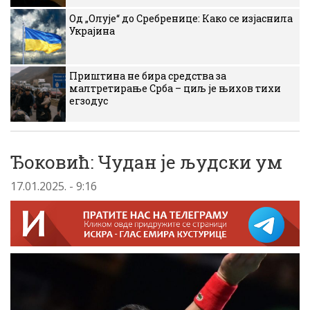
Од „Олује“ до Сребренице: Како се изјаснила
Украјина
Приштина не бира средства за
малтретирање Срба – циљ је њихов тихи
егзодус
Ђоковић: Чудан је људски ум
17.01.2025. - 9:16