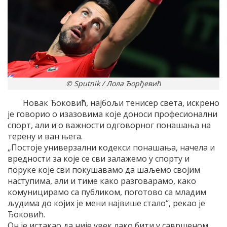
© Sputnik / Лола Ђорђевић
Новак Ђоковић, најбољи тенисер света, искрено
је говорио о изазовима које доноси професионални
спорт, али и о важности одговорног понашања на
терену и ван њега.
„Постоје универзални кодекси понашања, начела и
вредности за које се сви залажемо у спорту и
поруке које сви покушавамо да шаљемо својим
наступима, али и тиме како разговарамо, како
комуницирамо са публиком, поготово са младим
људима до којих је мени највише стало“, рекао је
Ђоковић.
Он је истакао да није увек лако бити у савршеном