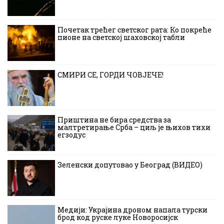
Почетак трећег светског рата: Ко покреће
пионе на светској шаховској табли
СМИРИ СЕ, ГОРДИ ЧОВЈЕЧЕ!
Приштина не бира средства за
малтретирање Срба – циљ је њихов тихи
егзодус
Зеленски допутовао у Београд (ВИДЕО)
Медији: Украјина дроном напала турски
брод код руске луке Новоросијск