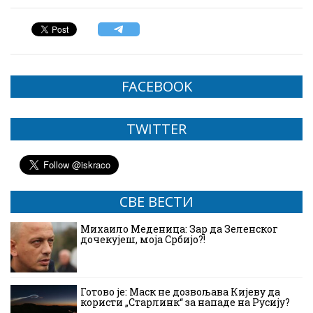
FACEBOOK
TWITTER
СВЕ ВЕСТИ
Михаило Меденица: Зар да Зеленског
дочекујеш, моја Србијо?!
Готово је: Маск не дозвољава Кијеву да
користи „Старлинк“ за нападе на Русију?