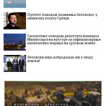
Протест поводом позивања Зеленског у
званичну посету Србији
Саопштење поводом резултата конкурса
Министарства културе за суфинансирање
капиталних издања на српском језику
Зеленски није добродошао ни у својој
земљи!