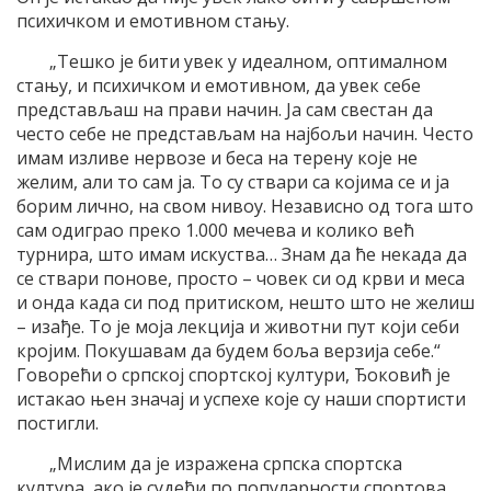
психичком и емотивном стању.
„Тешко је бити увек у идеалном, оптималном
стању, и психичком и емотивном, да увек себе
представљаш на прави начин. Ја сам свестан да
често себе не представљам на најбољи начин. Често
имам изливе нервозе и беса на терену које не
желим, али то сам ја. То су ствари са којима се и ја
борим лично, на свом нивоу. Независно од тога што
сам одиграо преко 1.000 мечева и колико већ
турнира, што имам искуства… Знам да ће некада да
се ствари понове, просто – човек си од крви и меса
и онда када си под притиском, нешто што не желиш
– изађе. То је моја лекција и животни пут који себи
кројим. Покушавам да будем боља верзија себе.“
Говорећи о српској спортској култури, Ђоковић је
истакао њен значај и успехе које су наши спортисти
постигли.
„Мислим да је изражена српска спортска
култура, ако је судећи по популарности спортова