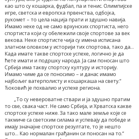
као што су кошарка, фудбал, па и тенис. Олимпијске
игре, светска и европска првенства, одбојка,
рукомет – то цела нација прати и здушно навија.
Имамо неке од не само врхунских спортиста, него
спортиста који су обележили своје спортове за век
векова. Неке спортисте чија су имена исписана
златном оловком у историји тих спортова, тако да…
Када имате такве спортске успехе, логично је да
ћете имати и подршку народа. Ја сам поносан што
Србија има такву спортску културу и историју.
Имамо чиме да се поносимо – и данас имамо
најбољег ватерполисту и кошаркаша на свету.“
Ђоковић је похвалио и успехе региона.
„То су невероватне ствари и ја здушно пратим
то све, свака част. Не само Србија, и Хрватска какве
спортске успехе ниже. За тако мале земље које се
такмиче са светским силама и успевају да победе и
имају значајне спортске резултате, то је нешто
што… Као нормалан грађанин си поносан на то.“